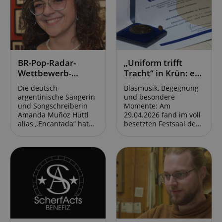
BR-Pop-Radar-
„Uniform trifft
Wettbewerb-
Tracht“ in Krün: es
Gewinnerin
war uns eine Ehre!
Die deutsch-
Blasmusik, Begegnung
Encantada:
argentinische Sängerin
und besondere
„Heimatsound ist
und Songschreiberin
Momente: Am
Vielfalt.“
Amanda Muñoz Hüttl
29.04.2026 fand im voll
alias „Encantada“ hat
besetzten Festsaal des
den BR Pop Radar
Kurhauses in Krün
Wettbewerb 2026 von
unter dem Motto
Bayern 2 gewonnen.
„Uniform trifft Tracht“
Encantada gebührt
ein Konzert mit dem
damit das Privileg, das
Bezirksorchester
diesjährige
Werdenfels und dem
Heimatsound-Festival in
Gebirgsmusikkorps der
Oberammergau am 31.
Bundeswehr statt. Wir
Juli 2026 zu eröffnen.
haben den
Zudem erhält sie einen
abwechslungsreichen
Einkaufsgutschein im
Abend mit einer