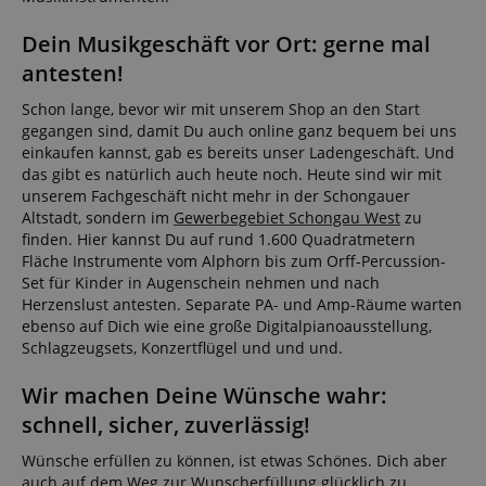
he was the
last time,
Dein Musikgeschäft vor Ort: gerne mal
etc.).
Google-
Datenschutzerklärung
antesten!
Schon lange, bevor wir mit unserem Shop an den Start
gegangen sind, damit Du auch online ganz bequem bei uns
einkaufen kannst, gab es bereits unser Ladengeschäft. Und
das gibt es natürlich auch heute noch. Heute sind wir mit
unserem Fachgeschäft nicht mehr in der Schongauer
Altstadt, sondern im
Gewerbegebiet Schongau West
zu
finden. Hier kannst Du auf rund 1.600 Quadratmetern
Fläche Instrumente vom Alphorn bis zum Orff-Percussion-
Set für Kinder in Augenschein nehmen und nach
Herzenslust antesten. Separate PA- und Amp-Räume warten
ebenso auf Dich wie eine große Digitalpianoausstellung,
Schlagzeugsets, Konzertflügel und und und.
Wir machen Deine Wünsche wahr:
schnell, sicher, zuverlässig!
Wünsche erfüllen zu können, ist etwas Schönes. Dich aber
auch auf dem Weg zur Wunscherfüllung glücklich zu