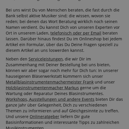
Statistik
Marketing
Funktional
Bei uns wirst Du von Menschen beraten, die fast durch die
Bank selbst aktive Musiker sind; die wissen, wovon sie
Statistik-Cookies werden verwendet, um zu sehen,
reden; bei denen das Wort Beratung wirklich noch seinen
wie Besucher die Website nutzen, z.B. Analyse-
Namen verdient. Du kannst Dich von unseren Experten vor
Cookies. Diese Cookies können nicht verwendet
Ort in unserem Laden,
telefonisch oder per Email
beraten
werden, um einen bestimmten Besucher direkt zu
identifizieren.
lassen. Darüber hinaus findest Du im Onlineshop bei jedem
Artikel ein Formular, über das Du Deine Fragen speziell zu
diesem Artikel an uns loswerden kannst.
Neben den
Serviceleistungen
, die wir Dir im
Zusammenhang mit Deiner Bestellung bei uns bieten,
können wir aber sogar noch mehr für Dich tun: In unserer
hauseigenen Bläserwerkstatt kümmern sich unser
Anbieter /
Cookie
Laufzeit
Beschreibung
Metallblasinstrumentenmachermeister Frank
und unser
Domain
Holzblasinstrumentenmacher Markus
gerne um die
zoovu-
www.kirstein.at
1
Enables
Wartung oder Reparatur Deines Blasinstrumentes.
vid-
Stunde
remembering
Workshops, Ausstellungen und andere Events
bieten Dir das
91347
59
the state of
Minuten
zoovu
ganze Jahr über Gelegenheit, Dich zu verschiedenen
assistant for
Themen zu informieren und auf Gleichgesinnte zu treffen.
a given end
user (what
Und unsere
Onlineratgeber
liefern Dir gute
answers were
Basisinformationen und interessante Tipps zu zahlreichen
clicked, on
which page
Musikinstrumenten.