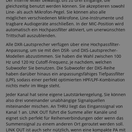
Der interne Mixer bewältigt bis zu drei Eingänge, die
gleichzeitig benutzt werden können. Sie akzeptieren sowohl
Line- als auch Mikrofon-Pegel. Sie können also alle
möglichen verschiedenen Mikrofone, Line-Instrumente und
tragbare Audiogeräte anschließen. In der MIC-Position wird
automatisch ein Hochpassfilter aktiviert, um unerwünschten
Trittschall auszublenden.
Alle DXR-Lautsprecher verfügen über eine Hochpassfilter-
Anpassung, um sie mit den DSR- und DXS-Lautsprecher-
Modellen abzustimmen. Sie haben die Wahl zwischen 100
Hz und 120 Hz Cutoff-Frequenz, je nachdem, welchen
Subwoofer Sie benutzen. Die Subwoofer der DXS-Reihe
haben darüber hinaus ein anpassungsfähiges Tiefpassfilter
(LPF), sodass einer perfekt optimierten HPF/LPF-Kombination
nichts mehr im Wege steht.
Jeder Kanal hat seine eigene Lautstärkeregelung, Sie können
also drei voneinander unabhängige Signalquellen
miteinander mischen. An THRU liegt das Einganssignal von
Kanal 1 an. LINK OUT führt die Summe aller Kanäle und
eignet sich perfekt für Reihenverbindungen oder wenn das
Summensignal zu einem anderen Ort geroutet werden soll.
LINK OUT ist auch sehr nützlich, wenn eine kompakte PA mit