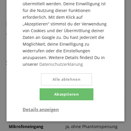
übermittelt werden. Deine Einwilligung ist
1 x Netzteil
für die Nutzung dieser Funktionen
erforderlich. Mit dem Klick auf
Passendes Zubehör
„Akzeptieren“ stimmst du der Verwendung
(Nicht im Lieferumfang
von Cookies und der Übermittlung deiner
enthalten)
Daten an Google zu. Du hast jederzeit die
Möglichkeit, deine Einwilligung zu
Yamaha SPCVR1501 Hülle
widerrufen oder die Einstellungen
anzupassen. Weitere Details findest Du in
Spezifikation
unserer
Datenschutzerklärung
Artikelnummer
00062514
Alle ablehnen
Gewicht in kg
21,8
Akzeptieren
Leistung RMS (Watt)
1100
Details anzeigen
Bestückung Tieftöner
15 Zoll
Statistik
Marketing
Funktional
Mikrofoneingang
Ja, ohne Phantomspeisung