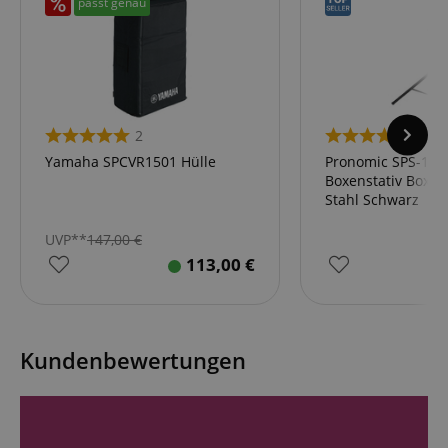
passt genau
assistant for
a given end
user (what
answers were
clicked, on
which page
he was the
last time,
etc.).
Google-
2
41
Datenschutzerklärung
Yamaha SPCVR1501 Hülle
Pronomic SPS-1S 
Boxenstativ Boxe
Stahl Schwarz
UVP**
147,00
€
113,00
€
Kundenbewertungen