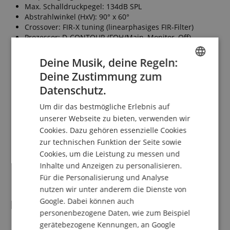
Max. Schalldruckpegel: 134dB SPL
Abstrahlwinkel (HxV): 90° x 60°
Crossover: FIR-X tuning (linearphasiges FIR-Filter)
Prozessor: D-CONTOUR (FOH/Main, Monitor, Off)
Eingangs-Anschlüsse: 1x XLR Mic/Line Input, 1x 6,3mm
Stereo Line Input, 1x RCA Input
Deine Musik, deine Regeln:
Ausgangs-Anschlüsse: 1x XLR Mic/Line Thru (parallel zu
Deine Zustimmung zum
Mic/Line Input), 1x XLR Link Output
ENGLISH
Datenschutz.
Link Output Mono/Stereo schaltbar
GERMAN
Spannungsversorgung: 100V-240V, 50/60Hz
Um dir das bestmögliche Erlebnis auf
Leistungsaufnahme: 110W
DUTCH
unserer Webseite zu bieten, verwenden wir
Flugpunkte: 2x Top, 1x Rear (passend für M10 x 18mm
Flugösen)
Cookies. Dazu gehören essenzielle Cookies
FRENCH
Stativaufnahme: 35mm mit 2 unterschiedlichen Winkeln
zur technischen Funktion der Seite sowie
ITALIAN
(0° oder 7° Neigung)
Cookies, um die Leistung zu messen und
Abmessungen (B x H x T): 445 x 700 x 380 mm
Inhalte und Anzeigen zu personalisieren.
SPANISH
Gewicht: 21,8 kg
Für die Personalisierung und Analyse
nutzen wir unter anderem die Dienste von
Google. Dabei können auch
Lieferumfang
personenbezogene Daten, wie zum Beispiel
gerätebezogene Kennungen, an Google
1 x Yamaha DXR15mkII Aktivbox