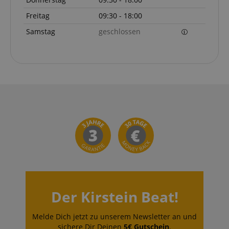
Freitag
09:30 - 18:00
Samstag
geschlossen
Anbieter /
Cookie
Laufzeit
Beschreibung
Domain
zoovu-
www.kirstein.at
1
Enables
vid-
Stunde
remembering
91347
59
the state of
Minuten
zoovu
assistant for
a given end
user (what
answers were
clicked, on
which page
he was the
last time,
etc.).
Google-
Datenschutzerklärung
Der Kirstein Beat!
Melde Dich jetzt zu unserem Newsletter an und
sichere Dir Deinen
5€ Gutschein
.