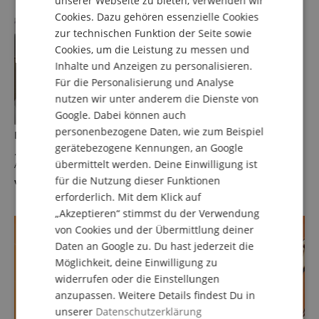
unserer Webseite zu bieten, verwenden wir
Cookies. Dazu gehören essenzielle Cookies
FRENCH
zur technischen Funktion der Seite sowie
ITALIAN
Cookies, um die Leistung zu messen und
Inhalte und Anzeigen zu personalisieren.
SPANISH
Für die Personalisierung und Analyse
nutzen wir unter anderem die Dienste von
Google. Dabei können auch
personenbezogene Daten, wie zum Beispiel
B-Waren, Retouren ...
gerätebezogene Kennungen, an Google
… Ausstellungsstücke, Schnäppchen. Was ist was? Welcher
übermittelt werden. Deine Einwilligung ist
Artikelzustand bedeutet was?
für die Nutzung dieser Funktionen
weiterlesen
erforderlich. Mit dem Klick auf
„Akzeptieren“ stimmst du der Verwendung
von Cookies und der Übermittlung deiner
Daten an Google zu. Du hast jederzeit die
Möglichkeit, deine Einwilligung zu
widerrufen oder die Einstellungen
anzupassen. Weitere Details findest Du in
unserer
Datenschutzerklärung