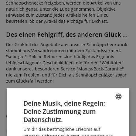
Schnäppchenecke freigeben, werden die Artikel von uns
natürlich genau unter die Lupe genommen. Objektive
Hinweise zum Zustand jedes Artikels helfen Dir zu
beurteilen, ob der Artikel das Richtige für Dich ist.
Des einen Fehlgriff, des anderen Glück ...
Der Großteil der Angebote aus unserer Schnäppchenrubrik
stammt aus Versandretouren mit dem Zustandsvermerk
"sehr gut". Solche Retouren sind häufig das Ergebnis
fehlgeschlagener Geschenkideen, die für den "Wohltäter"
dank unseres besonderen Service
"Money-Back-Garantie"
nie zum Problem und für Dich als Schnäppchenjäger sogar
zum Glücksfall werden!
Deine Musik, deine Regeln:
Deine Zustimmung zum
ENGLISH
Online-Ratgeber
Datenschutz.
GERMAN
Um dir das bestmögliche Erlebnis auf
Alle Ratgeber
DUTCH