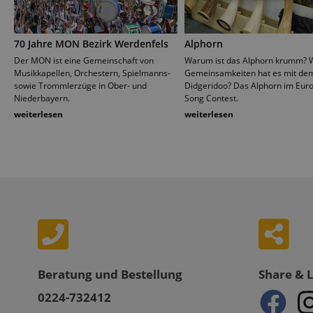
Stati
70 Jahre MON Bezirk Werdenfels
Alphorn
Der MON ist eine Gemeinschaft von
Warum ist das Alphorn krumm? 
Musikkapellen, Orchestern, Spielmanns-
Gemeinsamkeiten hat es mit de
sowie Trommlerzüge in Ober- und
Didgeridoo? Das Alphorn im Euro
Niederbayern.
Song Contest.
weiterlesen
weiterlesen
Statistik-Cookies we
nicht verwendet werd
Anbieter
Cookie
Domain
zoovu-
www.kir
vid-
91347
Beratung und Bestellung
Share & 
0224-732412