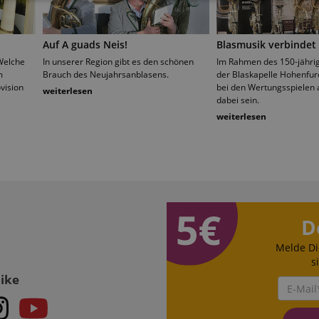
stik
Marketing
Funk
Auf A guads Neis!
Blasmusik verbindet
Welche
In unserer Region gibt es den schönen
Im Rahmen des 150-jähri
m
Brauch des Neujahrsanblasens.
der Blaskapelle Hohenfur
vision
bei den Wertungsspielen a
weiterlesen
dabei sein.
Statistik
Marketing
Funktional
weiterlesen
rden verwendet, um zu sehen, wie Besucher die Website nutzen, z.B. Analyse-Cookies.
en, um einen bestimmten Besucher direkt zu identifizieren.
 /
Laufzeit
Beschreibung
D
stein.at
1 Stunde
Enables remembering the state of zoovu assistant for a given
59
answers were clicked, on which page he was the last time, etc.
Melde Di
Minuten
s
Like
Google-Datenschutzerklärung