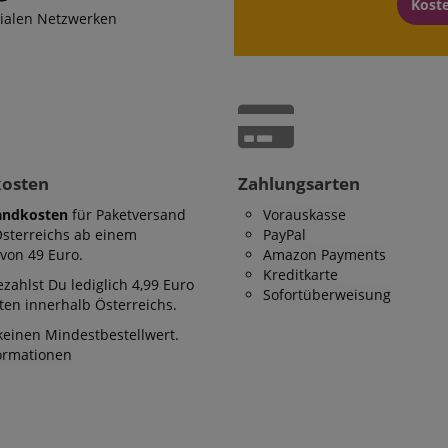
Kost
zialen Netzwerken
kosten
Zahlungsarten
andkosten
für Paketversand
Vorauskasse
Österreichs ab einem
PayPal
von 49 Euro.
Amazon Payments
Kreditkarte
zahlst Du lediglich 4,99 Euro
Sofortüberweisung
en innerhalb Österreichs.
keinen Mindestbestellwert.
formationen