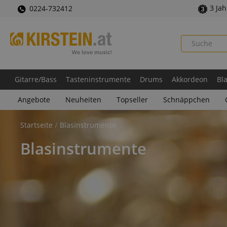
3 Ja
0224-732412
Gitarre/Bass
Tasteninstrumente
Drums
Akkordeon
Bl
Angebote
Neuheiten
Topseller
Schnäppchen
Startseite
Blasinstrumente
Blasinstrumente