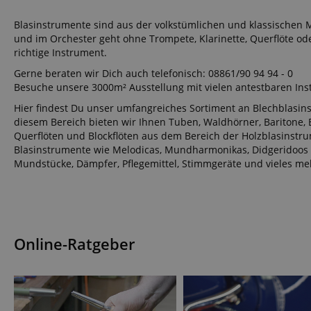
Blasinstrumente sind aus der volkstümlichen und klassischen Mu
und im Orchester geht ohne Trompete, Klarinette, Querflöte oder
richtige Instrument.
Gerne beraten wir Dich auch telefonisch: 08861/90 94 94 - 0
Besuche unsere 3000m² Ausstellung mit vielen antestbaren In
Hier findest Du unser umfangreiches Sortiment an Blechblasi
diesem Bereich bieten wir Ihnen Tuben, Waldhörner, Baritone,
Querflöten und Blockflöten aus dem Bereich der Holzblasinstr
Blasinstrumente wie Melodicas, Mundharmonikas, Didgeridoos 
Mundstücke, Dämpfer, Pflegemittel, Stimmgeräte und vieles me
Online-Ratgeber