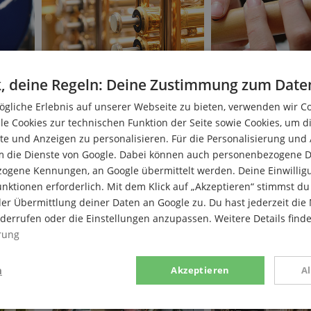
Blechblasinstrumente: Pflege &
Blockflöte
, deine Regeln: Deine Zustimmung zum Date
Reinigung
Welche Hölzer werden v
gliche Erlebnis auf unserer Webseite zu bieten, verwenden wir C
bedeutet barocke Griffw
,
Eigenschaften verschiedener Materialien.
muss man Holzflöten eins
le Cookies zur technischen Funktion der Seite sowie Cookies, um d
ender
Pflege und Reinigung der Oberfläche,
getipps!
Innenreinigung u.v.m.
weiterlesen
e und Anzeigen zu personalisieren. Für die Personalisierung und
weiterlesen
m die Dienste von Google. Dabei können auch personenbezogene D
zogene Kennungen, an Google übermittelt werden. Deine Einwilligun
nktionen erforderlich. Mit dem Klick auf „Akzeptieren“ stimmst 
er Übermittlung deiner Daten an Google zu. Du hast jederzeit die 
iderrufen oder die Einstellungen anzupassen. Weitere Details find
rung
n
Akzeptieren
A