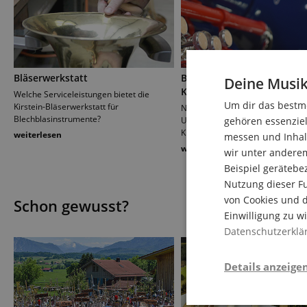
Bläserwerkstatt
Blechblasinstrumente aus
Deine Musik
Kunststoff
Welche Serviceleistungen bietet die
Um dir das bestmö
Kirstein-Bläserwerkstatt für
Niedrige Kosten, leichtes Gewicht
Blechblasinstrumente?
gehören essenziel
Unempfindlichkeit und überzeug
Klang. Ratgeber mit FAQ und Pfle
weiterlesen
messen und Inhalt
weiterlesen
wir unter andere
Beispiel gerätebe
Nutzung dieser Fu
von Cookies und d
Schon gewusst?
Einwilligung zu w
Datenschutzerklä
Details anzeige