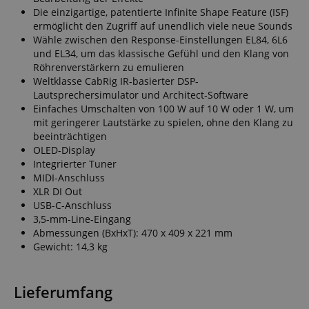
user (what
answers were
Die einzigartige, patentierte Infinite Shape Feature (ISF)
clicked, on
ermöglicht den Zugriff auf unendlich viele neue Sounds
which page
Wähle zwischen den Response-Einstellungen EL84, 6L6
he was the
last time,
und EL34, um das klassische Gefühl und den Klang von
etc.).
Google-
Röhrenverstärkern zu emulieren
Datenschutzerklärung
Weltklasse CabRig IR-basierter DSP-
Lautsprechersimulator und Architect-Software
Einfaches Umschalten von 100 W auf 10 W oder 1 W, um
mit geringerer Lautstärke zu spielen, ohne den Klang zu
beeinträchtigen
OLED-Display
Integrierter Tuner
MIDI-Anschluss
XLR DI Out
USB-C-Anschluss
3,5-mm-Line-Eingang
Abmessungen (BxHxT): 470 x 409 x 221 mm
Gewicht: 14,3 kg
Lieferumfang