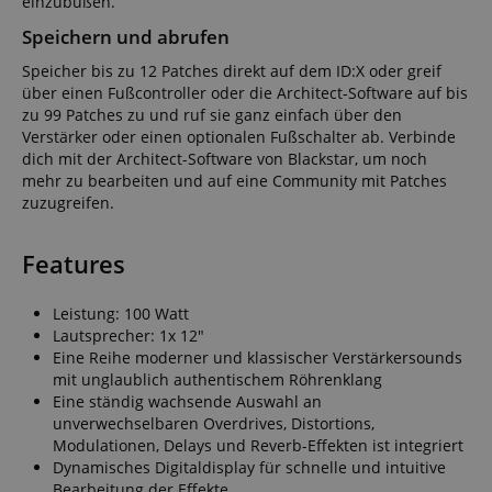
einzubüßen.
Speichern und abrufen
Speicher bis zu 12 Patches direkt auf dem ID:X oder greif
Statistik
Marketing
Funktional
über einen Fußcontroller oder die Architect-Software auf bis
zu 99 Patches zu und ruf sie ganz einfach über den
Statistik-Cookies werden verwendet, um zu sehen,
Verstärker oder einen optionalen Fußschalter ab. Verbinde
wie Besucher die Website nutzen, z.B. Analyse-
dich mit der Architect-Software von Blackstar, um noch
Cookies. Diese Cookies können nicht verwendet
mehr zu bearbeiten und auf eine Community mit Patches
werden, um einen bestimmten Besucher direkt zu
identifizieren.
zuzugreifen.
Features
Leistung: 100 Watt
Lautsprecher: 1x 12"
Anbieter /
Eine Reihe moderner und klassischer Verstärkersounds
Cookie
Laufzeit
Beschreibung
Domain
mit unglaublich authentischem Röhrenklang
Eine ständig wachsende Auswahl an
zoovu-
www.kirstein.at
1
Enables
vid-
Stunde
remembering
unverwechselbaren Overdrives, Distortions,
91347
59
the state of
Modulationen, Delays und Reverb-Effekten ist integriert
Minuten
zoovu
assistant for
Dynamisches Digitaldisplay für schnelle und intuitive
a given end
Bearbeitung der Effekte