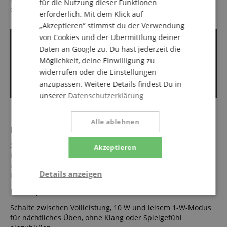
für die Nutzung dieser Funktionen
dein Setup.
erforderlich. Mit dem Klick auf
„Akzeptieren“ stimmst du der Verwendung
von Cookies und der Übermittlung deiner
Daten an Google zu. Du hast jederzeit die
Möglichkeit, deine Einwilligung zu
widerrufen oder die Einstellungen
anzupassen. Weitere Details findest Du in
unserer
Datenschutzerklärung
Alle ablehnen
Flexible Anschlussmöglichkeiten
Symmetrischer XLR-Ausgang, USB-C-Aufnahme,
Akzeptieren
Kopfhörerausgang, MIDI-Eingang/Thru, Aux-Eingang, CabRig
und mehr - ID:X ist bereit für leises Üben, Aufnahmen und
Details anzeigen
Live-Auftritte.
Power, wenn du sie brauchst
Statistik
Marketing
Funktional
Schalte zwischen Vollleistung, 10 W und leisem 1-W-Modus
für nächtliches Üben, ohne Klang oder Spielgefühl