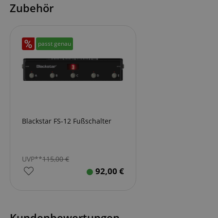
Zubehör
passt genau
Blackstar FS-12 Fußschalter
UVP**
115,00
€
92,00
€
Kundenbewertungen