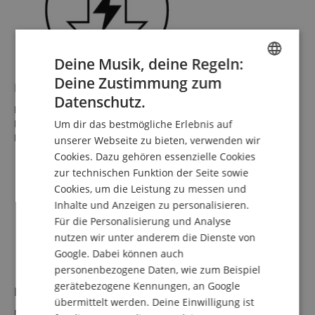
Deine Musik, deine Regeln:
Deine Zustimmung zum
ENGLISH
Leistungsreduzierung
Datenschutz.
Du kannst ganz einfach zwischen verschiedenen
GERMAN
Leistungseinstellungen wechseln, um mit geringerer
Um dir das bestmögliche Erlebnis auf
DUTCH
Lautstärke zu spielen, ohne dass der Klang leidet.
unserer Webseite zu bieten, verwenden wir
Cookies. Dazu gehören essenzielle Cookies
FRENCH
zur technischen Funktion der Seite sowie
ITALIAN
Cookies, um die Leistung zu messen und
Inhalte und Anzeigen zu personalisieren.
SPANISH
Für die Personalisierung und Analyse
nutzen wir unter anderem die Dienste von
Google. Dabei können auch
personenbezogene Daten, wie zum Beispiel
gerätebezogene Kennungen, an Google
MIDI-Anschluss
übermittelt werden. Deine Einwilligung ist
MIDI-Anschlüsse für einfache Steuerung und Integration in