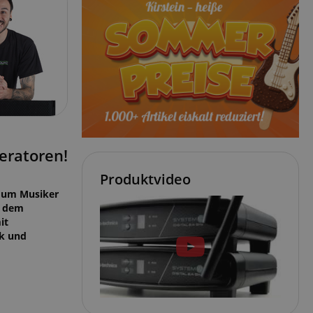
eratoren!
Produktvideo
, um Musiker
n dem
it
ak und