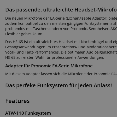
Anbieter
Das passende, ultraleichte Headset-Mikrofo
Cookie
Domain
Die neuen Mikrofone der EA-Serie (Exchangeable Adaptor) biet
zoovu-
www.kir
vid-
zudem kompatibel zu den meisten gängigen Funksystemen auf 
91347
problemlos mit Taschensendern von Pronomic, Sennheiser, AKG
Flexibler geht's kaum.
Das HS-65 ist ein ultraleichtes Headset mit Nackenbügel und ei
Gesangsanwendungen im Präsentations- und Moderationsbereich,
Vocal- und Tanz-Performances. Die optimalen Audioeigenschaf
HS-65 zur ersten Wahl für professionelle Anwendungen.
Adapter für Pronomic EA-Serie Mikrofone
Mit diesem Adapter lassen sich die Mikrofone der Pronomic EA
Das perfeke Funksystem für jeden Anlass!
Features
ATW-110 Funksystem