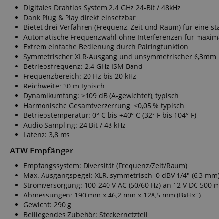
Digitales Drahtlos System 2.4 GHz 24-Bit / 48kHz
Dank Plug & Play direkt einsetzbar
Bietet drei Verfahren (Frequenz, Zeit und Raum) für eine s
Automatische Frequenzwahl ohne Interferenzen für maxima
Extrem einfache Bedienung durch Pairingfunktion
Symmetrischer XLR-Ausgang und unsymmetrischer 6,3mm K
Betriebsfrequenz: 2.4 GHz ISM Band
Frequenzbereich: 20 Hz bis 20 kHz
Reichweite: 30 m typisch
Dynamikumfang: >109 dB (A-gewichtet), typisch
Harmonische Gesamtverzerrung: <0,05 % typisch
Betriebstemperatur: 0° C bis +40° C (32° F bis 104° F)
Audio Sampling: 24 Bit / 48 kHz
Latenz: 3,8 ms
ATW Empfänger
Empfangssystem: Diversität (Frequenz/Zeit/Raum)
Max. Ausgangspegel: XLR, symmetrisch: 0 dBV 1/4" (6,3 mm
Stromversorgung: 100-240 V AC (50/60 Hz) an 12 V DC 500 
Abmessungen: 190 mm x 46,2 mm x 128,5 mm (BxHxT)
Gewicht: 290 g
Beiliegendes Zubehör: Steckernetzteil