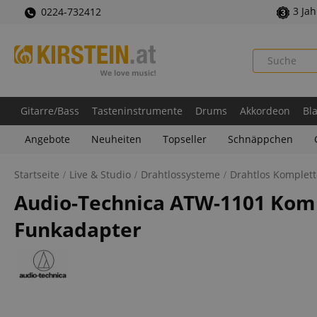
3 Ja
0224-732412
Gitarre/Bass
Tasteninstrumente
Drums
Akkordeon
Bl
Angebote
Neuheiten
Topseller
Schnäppchen
Startseite
Live & Studio
Drahtlossysteme
Drahtlos Komplett
Audio-Technica ATW-1101 Komp
Funkadapter