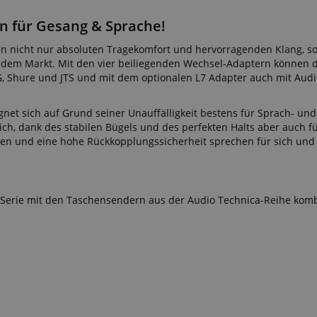
 /
n für Gesang & Sprache!
Laufzeit
Beschreibung
en nicht nur absoluten Tragekomfort und hervorragenden Klang, s
stein.at
1 Stunde
Enables remembering the state of zoovu assistant for a given
59
answers were clicked, on which page he was the last time, etc.
dem Markt. Mit den vier beiliegenden Wechsel-Adaptern können d
Minuten
, Shure und JTS und mit dem optionalen L7 Adapter auch mit Audi
Google-Datenschutzerklärung
gnet sich auf Grund seiner Unauffälligkeit bestens für Sprach- und
 dank des stabilen Bügels und des perfekten Halts aber auch für
ten und eine hohe Rückkopplungssicherheit sprechen für sich un
-Serie mit den Taschensendern aus der Audio Technica-Reihe komb