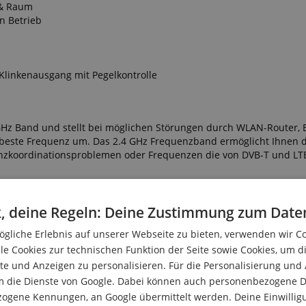
 & Raum
n Betrieb
linkenausgang mit Pegelkontrolle
 GHz Band und stellt bei möglichen Störungen durch WLAN-Router, 
beste Frequenz um. Das 2.4 GHz Frequenzband ermöglicht Ihnen d
nzkoordinationsproblemen oder Frequenzen die von DVB-T und LT
, deine Regeln: Deine Zustimmung zum Date
ysteme anderer Hersteller, die 2 oder 4 feste Frequenzen nutzen,
gliche Erlebnis auf unserer Webseite zu bieten, verwenden wir C
altet automatisch auf eine bessere Frequenz um, sollte dies nötig
uenzen arbeitet, ohne dass der Nutzer manuell eingreifen muss.
le Cookies zur technischen Funktion der Seite sowie Cookies, um d
e und Anzeigen zu personalisieren. Für die Personalisierung und
m die Dienste von Google. Dabei können auch personenbezogene D
zogene Kennungen, an Google übermittelt werden. Deine Einwilligun
, indem es drei unterschiedliche Diversitätsverfahren anwendet: F