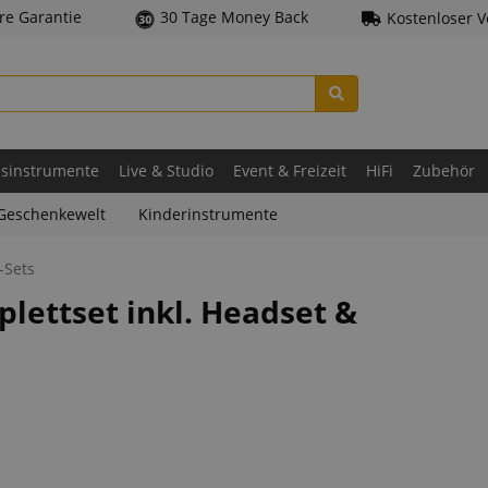
hre Garantie
30 Tage Money Back
Kostenloser 
asinstrumente
Live & Studio
Event & Freizeit
HiFi
Zubehör
Geschenkewelt
Kinderinstrumente
-Sets
lettset inkl. Headset &