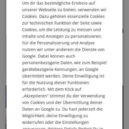
Um dir das bestmögliche Erlebnis auf
DUTCH
unserer Webseite zu bieten, verwenden wir
Cookies. Dazu gehören essenzielle Cookies
FRENCH
zur technischen Funktion der Seite sowie
ITALIAN
Cookies, um die Leistung zu messen und
23
4
Inhalte und Anzeigen zu personalisieren.
SPANISH
Pronomic Trendline INST-6S
Lust auf E-Gitarre,
Für die Personalisierung und Analyse
Instrumentenkabel 6m
Akustikgitarre & B
nutzen wir unter anderem die Dienste von
schwarz
Google. Dabei können auch
personenbezogene Daten, wie zum Beispiel
13,99
€
gerätebezogene Kennungen, an Google
übermittelt werden. Deine Einwilligung ist
für die Nutzung dieser Funktionen
erforderlich. Mit dem Klick auf
„Akzeptieren“ stimmst du der Verwendung
von Cookies und der Übermittlung deiner
Daten an Google zu. Du hast jederzeit die
Möglichkeit, deine Einwilligung zu
widerrufen oder die Einstellungen
anzupassen. Weitere Details findest Du in