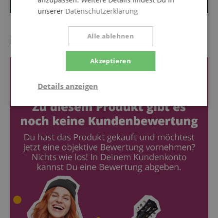
unserer
Datenschutzerklärung
Alle ablehnen
Kundenbewertungen
Akzeptieren
Details anzeigen
Statistik
Marketing
Funktional
Statistik
Marketing
Funktional
Statistik-Cookies werden verwendet, um zu sehen,
wie Besucher die Website nutzen, z.B. Analyse-
Cookies. Diese Cookies können nicht verwendet
werden, um einen bestimmten Besucher direkt zu