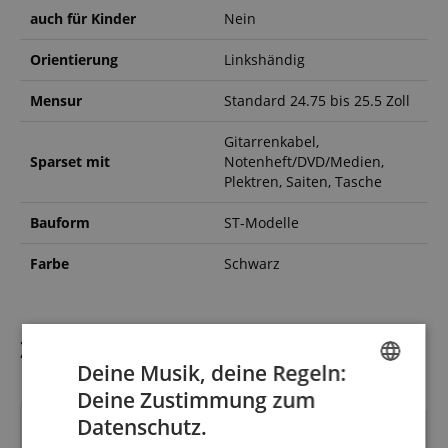
auch für Kinder
Nein
Orientierung
Linkshändig
Mensur
Standard 24.75 bis 25.5 Zoll
Gitarrenkabel,
Sparset mit
Notenheft/DVD/Medien,
Plektren, Saiten, Tasche
Bauform
ST-Modelle
Farbe
Schwarz
Zubehör
Deine Musik, deine Regeln:
Deine Zustimmung zum
ENGLISH
Datenschutz.
GERMAN