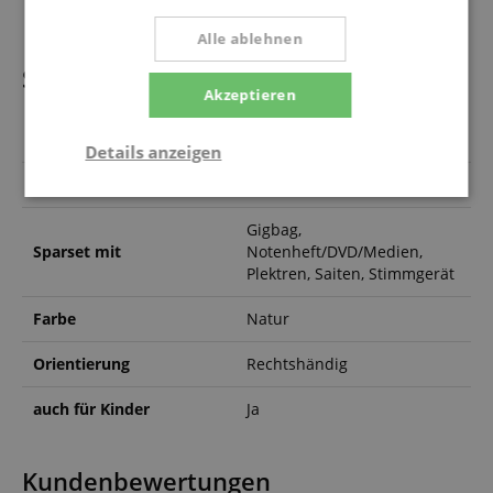
1 x Saiten
Alle ablehnen
Spezifikation
Akzeptieren
Artikelnummer
00110563
Details anzeigen
Größe
3/4-Größe
Statistik
Marketing
Funktional
Gigbag,
Sparset mit
Notenheft/DVD/Medien,
Plektren, Saiten, Stimmgerät
Farbe
Natur
Statistik
Marketing
Funktional
Orientierung
Rechtshändig
Statistik-Cookies werden verwendet, um zu sehen,
auch für Kinder
Ja
wie Besucher die Website nutzen, z.B. Analyse-
Cookies. Diese Cookies können nicht verwendet
werden, um einen bestimmten Besucher direkt zu
identifizieren.
Kundenbewertungen