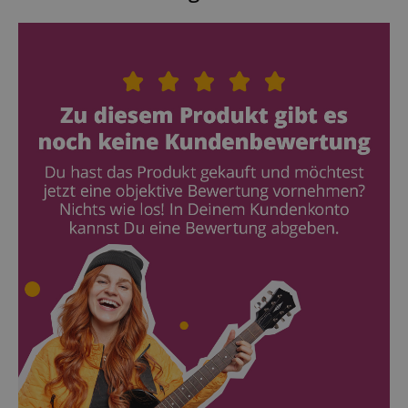
Anbieter /
Cookie
Laufzeit
Beschreibung
Domain
zoovu-
www.kirstein.at
1
Enables
vid-
Stunde
remembering
91347
59
the state of
Minuten
zoovu
assistant for
a given end
user (what
answers were
clicked, on
which page
he was the
last time,
etc.).
Google-
Datenschutzerklärung