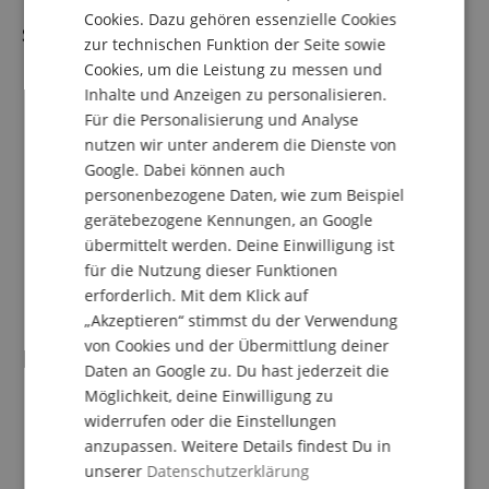
Cookies. Dazu gehören essenzielle Cookies
FRENCH
Saiten
zur technischen Funktion der Seite sowie
ITALIAN
Kompletter Saitensatz für Klassische Gitarre
Cookies, um die Leistung zu messen und
Normal Tension (.028, .032, .040, .030, .035 und .043)
Inhalte und Anzeigen zu personalisieren.
SPANISH
Diskant-Saiten aus transparentem Nylon
Für die Personalisierung und Analyse
Bass-Saiten mit versilberter Umwicklung
nutzen wir unter anderem die Dienste von
Hohe E-Saite und D-Saite zusätzlich (also insgesamt 8
Google. Dabei können auch
Saiten)
personenbezogene Daten, wie zum Beispiel
3 Plektren in verschieden Stärken (0,46, 0,71 und 0,96
gerätebezogene Kennungen, an Google
mm)
Vakuumverpackung
übermittelt werden. Deine Einwilligung ist
Alle Saiten einzeln durchnummeriert
für die Nutzung dieser Funktionen
Inklusive eBook (Download-Link)
erforderlich. Mit dem Klick auf
„Akzeptieren“ stimmst du der Verwendung
von Cookies und der Übermittlung deiner
Lieferumfang
Daten an Google zu. Du hast jederzeit die
Möglichkeit, deine Einwilligung zu
1 x Alhambra Cadete 1 C HT 3/4 Gitarre
widerrufen oder die Einstellungen
1 x Gigbag
anzupassen. Weitere Details findest Du in
1 x Gitarrenschule
unserer
Datenschutzerklärung
1 x Clip-Tuner