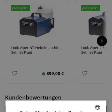
passt genau
passt genau
Look Viper NT Nebelmaschine
Look Viper 2.6 Ne
Set mit Fluid
Set mit Fluid
899,00
€
Kundenbewertungen