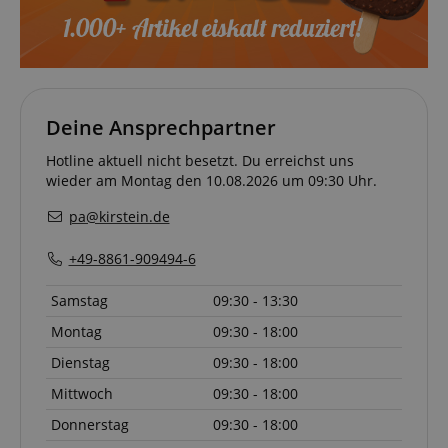
Statistik-Cookies werden verwendet, um zu sehen,
wie Besucher die Website nutzen, z.B. Analyse-
Cookies. Diese Cookies können nicht verwendet
werden, um einen bestimmten Besucher direkt zu
identifizieren.
Deine Ansprechpartner
Hotline aktuell nicht besetzt. Du erreichst uns
wieder am Montag den 10.08.2026 um 09:30 Uhr.
pa@kirstein.de
Anbieter /
Cookie
Laufzeit
Beschreibung
Domain
+49-8861-909494-6
zoovu-
www.kirstein.at
1
Enables
vid-
Stunde
remembering
Samstag
09:30 - 13:30
91347
59
the state of
Minuten
zoovu
Montag
09:30 - 18:00
assistant for
a given end
Dienstag
09:30 - 18:00
user (what
answers were
clicked, on
Mittwoch
09:30 - 18:00
which page
he was the
Donnerstag
09:30 - 18:00
last time,
etc.).
Google-