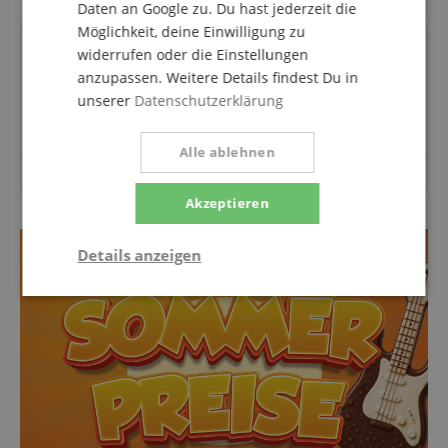
Daten an Google zu. Du hast jederzeit die
Möglichkeit, deine Einwilligung zu
Fragen zum Artikel
widerrufen oder die Einstellungen
anzupassen. Weitere Details findest Du in
unserer
Datenschutzerklärung
Stelle eine Frage
Alle ablehnen
Zu diesem Artikel wurden noch keine Fragen gestellt.
Akzeptieren
Details anzeigen
Statistik
Marketing
Funktional
Statistik
Marketing
Funktional