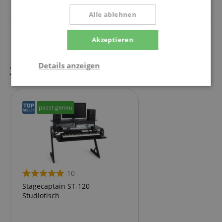
Anzahl Tasten
25
Alle ablehnen
Farbe
Schwarz
Akzeptieren
Details anzeigen
Zubehör
Statistik
Marketing
Funktional
passt genau
Statistik
Marketing
Funktional
10
Statistik-Cookies werden verwendet, um zu sehen,
wie Besucher die Website nutzen, z.B. Analyse-
Stagecaptain ST-120
Cookies. Diese Cookies können nicht verwendet
Studiotisch
werden, um einen bestimmten Besucher direkt zu
identifizieren.