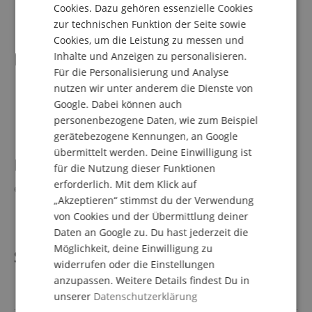
Cookies. Dazu gehören essenzielle Cookies
FRENCH
Farbe: Schwarz
zur technischen Funktion der Seite sowie
ITALIAN
Cookies, um die Leistung zu messen und
Lieferumfang
Inhalte und Anzeigen zu personalisieren.
SPANISH
Für die Personalisierung und Analyse
nutzen wir unter anderem die Dienste von
1 x Arturia MicroLab Mk3 Schwarz
Google. Dabei können auch
1 x Software (Download): Ableton Live Lite, Analog Lab
Intro, Arturia Software Center
personenbezogene Daten, wie zum Beispiel
gerätebezogene Kennungen, an Google
übermittelt werden. Deine Einwilligung ist
Passendes Zubehör
(Nicht im Lieferumfang
für die Nutzung dieser Funktionen
erforderlich. Mit dem Klick auf
enthalten)
„Akzeptieren“ stimmst du der Verwendung
von Cookies und der Übermittlung deiner
Stagecaptain ST-120 Studiotisch
Daten an Google zu. Du hast jederzeit die
Möglichkeit, deine Einwilligung zu
Spezifikation
widerrufen oder die Einstellungen
anzupassen. Weitere Details findest Du in
Artikelnummer
00113792
unserer
Datenschutzerklärung