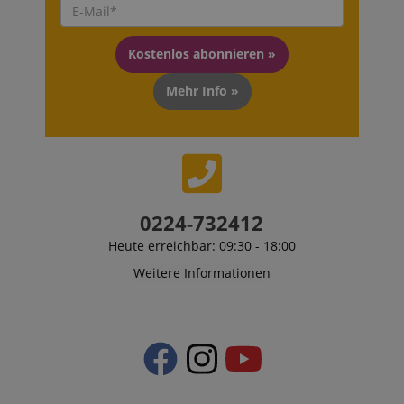
a given end
user (what
answers were
clicked, on
which page
Kostenlos abonnieren »
he was the
last time,
Mehr Info »
etc.).
Google-
Datenschutzerklärung
0224-732412
Heute erreichbar: 09:30 - 18:00
Weitere Informationen