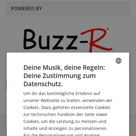
POWERED BY
Deine Musik, deine Regeln:
Deine Zustimmung zum
ENGLISH
Datenschutz.
Übersicht MusiConnect 2024
GERMAN
Um dir das bestmögliche Erlebnis auf
DUTCH
unserer Webseite zu bieten, verwenden wir
Cookies. Dazu gehören essenzielle Cookies
FRENCH
zur technischen Funktion der Seite sowie
ITALIAN
Cookies, um die Leistung zu messen und
Inhalte und Anzeigen zu personalisieren.
SPANISH
Für die Personalisierung und Analyse