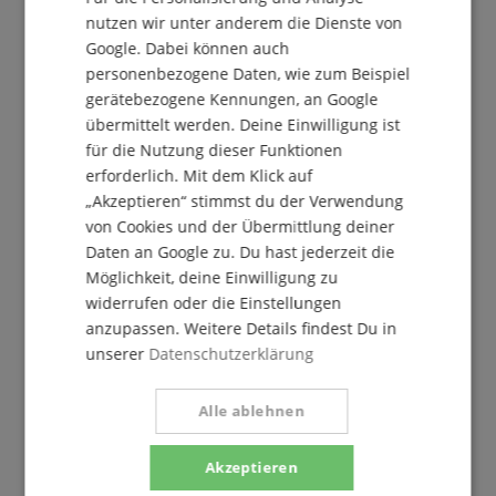
nutzen wir unter anderem die Dienste von
Google. Dabei können auch
personenbezogene Daten, wie zum Beispiel
gerätebezogene Kennungen, an Google
übermittelt werden. Deine Einwilligung ist
für die Nutzung dieser Funktionen
Der Kirstein Beat!
erforderlich. Mit dem Klick auf
„Akzeptieren“ stimmst du der Verwendung
Melde Dich jetzt zu unserem Newsletter an und
von Cookies und der Übermittlung deiner
sichere Dir Deinen
5€ Gutschein
.
Daten an Google zu. Du hast jederzeit die
Möglichkeit, deine Einwilligung zu
widerrufen oder die Einstellungen
Kostenlos abonnieren »
anzupassen. Weitere Details findest Du in
unserer
Datenschutzerklärung
Mehr Info »
Alle ablehnen
Akzeptieren