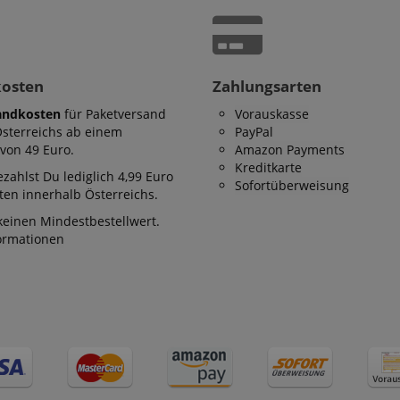
kosten
Zahlungsarten
andkosten
für Paketversand
Vorauskasse
Österreichs ab einem
PayPal
von 49 Euro.
Amazon Payments
Kreditkarte
zahlst Du lediglich 4,99 Euro
Sofortüberweisung
en innerhalb Österreichs.
keinen Mindestbestellwert.
formationen