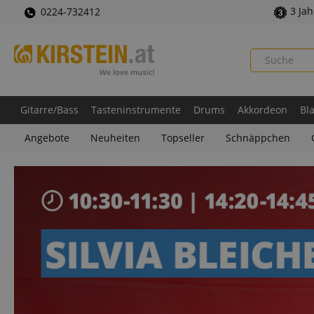
3 Ja
0224-732412
Gitarre/Bass
Tasteninstrumente
Drums
Akkordeon
Bl
Angebote
Neuheiten
Topseller
Schnäppchen