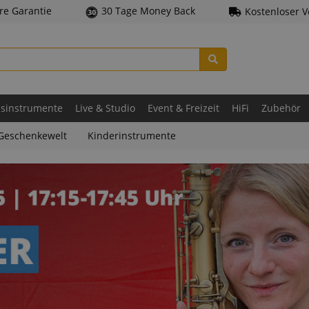
hre Garantie
30 Tage Money Back
Kostenloser 
asinstrumente
Live & Studio
Event & Freizeit
HiFi
Zubehör
Geschenkewelt
Kinderinstrumente