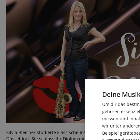
Deine Musik
Um dir das bestmö
gehören essenziel
messen und Inhalt
wir unter andere
Silvia Bleicher studierte klassische Instrumentalausbildung 
Beispiel gerätebe
Düsseldorf. Sie schloss ihr Diplom mit Bestnote ab. Seit 2009 i