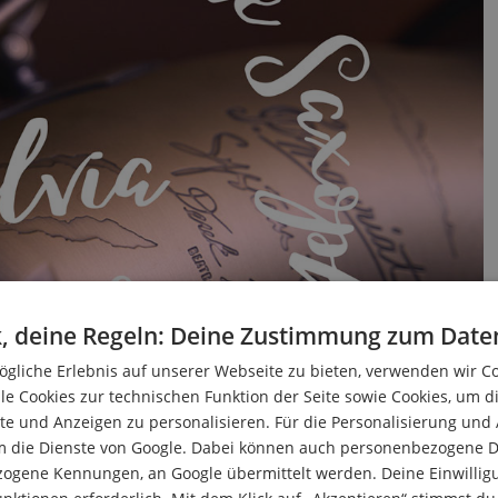
, deine Regeln: Deine Zustimmung zum Date
gliche Erlebnis auf unserer Webseite zu bieten, verwenden wir C
le Cookies zur technischen Funktion der Seite sowie Cookies, um d
e und Anzeigen zu personalisieren. Für die Personalisierung und
m die Dienste von Google. Dabei können auch personenbezogene D
im Fach Saxophon an der Robert-Schumann-Hochschule in
zogene Kennungen, an Google übermittelt werden. Deine Einwilligun
st sie beim Heeresmusikkorps Ulm als Saxophonistin tätig.