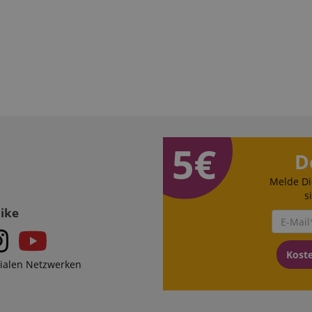
 /
Laufzeit
Beschreibung
stein.at
1 Stunde
Enables remembering the state of zoovu assistant for a given
59
answers were clicked, on which page he was the last time, etc.
Minuten
Google-Datenschutzerklärung
D
Melde Di
s
Like
Kost
zialen Netzwerken