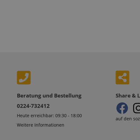
Anbieter
Cookie
Domain
zoovu-
www.kir
vid-
91347
Beratung und Bestellung
Share & 
0224-732412
Heute erreichbar: 09:30 - 18:00
auf den so
Weitere Informationen