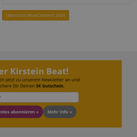
Übersicht MusiConnect 2024
 end user (what
).
er Kirstein Beat!
ch jetzt zu unserem Newsletter an und
ichere Dir Deinen
5€ Gutschein
.
enlos abonnieren »
Mehr Info »