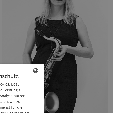
nschutz.
ookies. Dazu
ENGLISH
ie Leistung zu
GERMAN
 Analyse nutzen
DUTCH
aten, wie zum
g ist für die
FRENCH