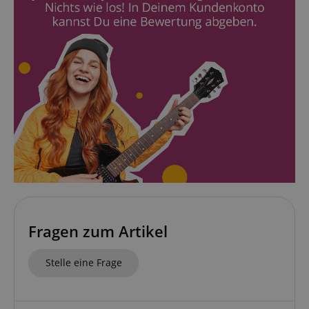
Anbieter /
Cookie
Laufzeit
Beschreibung
Domain
zoovu-
www.kirstein.at
1
Enables
vid-
Stunde
remembering
91347
59
the state of
Minuten
zoovu
assistant for
a given end
user (what
answers were
clicked, on
which page
he was the
last time,
etc.).
Google-
Datenschutzerklärung
Fragen zum Artikel
Stelle eine Frage