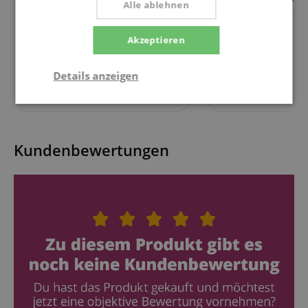
Alle ablehnen
Pronomic UWM-30 BK
Dynavox HFC-50 El
Universal Mikrowellen
Nadel-Reiniger
Wandhalterung ausziehbar
Akzeptieren
Schwarz
Details anzeigen
12,99
€
Statistik
Marketing
Funktional
Kundenbewertungen
Statistik
Marketing
Funktional
Statistik-Cookies werden verwendet, um zu sehen,
wie Besucher die Website nutzen, z.B. Analyse-
Cookies. Diese Cookies können nicht verwendet
werden, um einen bestimmten Besucher direkt zu
identifizieren.