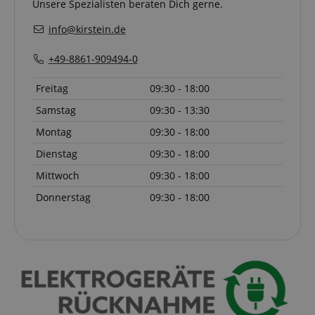
Unsere Spezialisten beraten Dich gerne.
info@kirstein.de
+49-8861-909494-0
Anbieter /
Cookie
Laufzeit
Beschreibung
Domain
Freitag
09:30 - 18:00
zoovu-
www.kirstein.at
1
Enables
vid-
Stunde
remembering
Samstag
09:30 - 13:30
91347
59
the state of
Minuten
zoovu
assistant for
Montag
09:30 - 18:00
a given end
user (what
Dienstag
09:30 - 18:00
answers were
clicked, on
Mittwoch
09:30 - 18:00
which page
he was the
Donnerstag
09:30 - 18:00
last time,
etc.).
Google-
Datenschutzerklärung