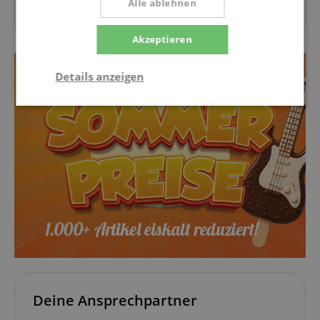
Alle ablehnen
Zu diesem Artikel wurden noch keine Fragen gestellt.
Akzeptieren
Details anzeigen
Statistik
Marketing
Funktional
Statistik
Marketing
Funktional
Statistik-Cookies werden verwendet, um zu sehen,
wie Besucher die Website nutzen, z.B. Analyse-
Cookies. Diese Cookies können nicht verwendet
werden, um einen bestimmten Besucher direkt zu
identifizieren.
Deine Ansprechpartner