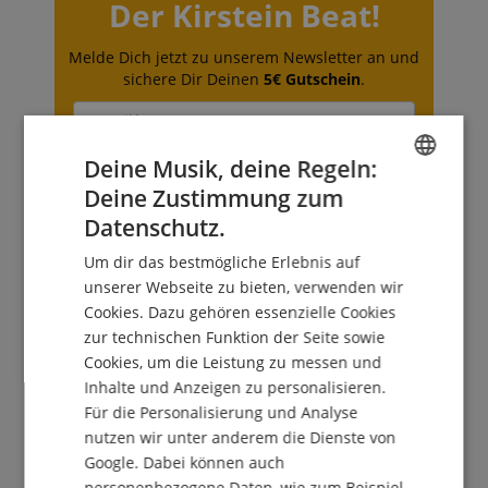
Der Kirstein Beat!
Melde Dich jetzt zu unserem Newsletter an und
sichere Dir Deinen
5€ Gutschein
.
Deine Musik, deine Regeln:
Kostenlos abonnieren »
Deine Zustimmung zum
ENGLISH
Mehr Info »
Datenschutz.
GERMAN
Um dir das bestmögliche Erlebnis auf
DUTCH
unserer Webseite zu bieten, verwenden wir
Cookies. Dazu gehören essenzielle Cookies
FRENCH
zur technischen Funktion der Seite sowie
ITALIAN
Cookies, um die Leistung zu messen und
0224-732412
Inhalte und Anzeigen zu personalisieren.
SPANISH
Heute erreichbar: 09:30 - 13:30
Für die Personalisierung und Analyse
Weitere Informationen
nutzen wir unter anderem die Dienste von
Google. Dabei können auch
personenbezogene Daten, wie zum Beispiel