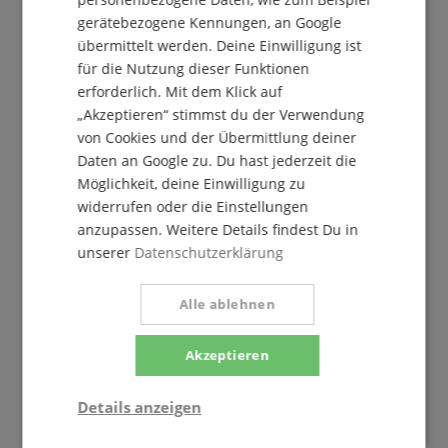
gerätebezogene Kennungen, an Google
übermittelt werden. Deine Einwilligung ist
für die Nutzung dieser Funktionen
erforderlich. Mit dem Klick auf
„Akzeptieren“ stimmst du der Verwendung
von Cookies und der Übermittlung deiner
Daten an Google zu. Du hast jederzeit die
Versandkosten
Möglichkeit, deine Einwilligung zu
widerrufen oder die Einstellungen
Keine Versandkosten
für Paketversand innerhalb
Österreichs ab einem Warenwert von 49 Euro.
anzupassen. Weitere Details findest Du in
unserer
Datenschutzerklärung
Darunter bezahlst Du lediglich 4,99 Euro
Versandkosten innerhalb Österreichs.
Alle ablehnen
Wir haben keinen Mindestbestellwert.
weitere Informationen
Akzeptieren
Details anzeigen
Musikhaus Kirstein