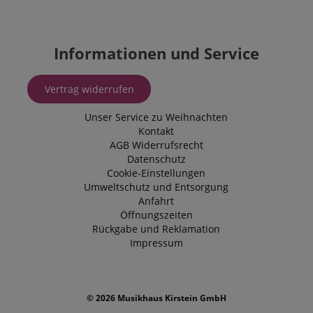
91347
59
the state of
Minuten
zoovu
assistant for
a given end
user (what
Informationen und Service
answers were
clicked, on
which page
he was the
Vertrag widerrufen
last time,
etc.).
Google-
Unser Service zu Weihnachten
Datenschutzerklärung
Kontakt
AGB
Widerrufsrecht
Datenschutz
Cookie-Einstellungen
Umweltschutz und Entsorgung
Anfahrt
Öffnungszeiten
Rückgabe und Reklamation
Impressum
© 2026 Musikhaus Kirstein GmbH