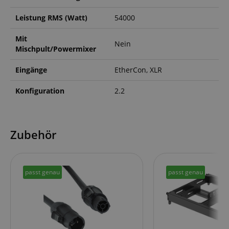
Leistung RMS (Watt)
54000
Mit
Nein
Mischpult/Powermixer
Eingänge
EtherCon, XLR
Konfiguration
2.2
Zubehör
passt genau
passt genau