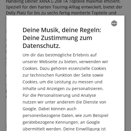
Handling Deiner XANA L-208 TA Topteile maximal effizient.
Speziell für den harten Touring-Alltag entwickelt, bietet der
Dolly Platz für bis zu sechs fertig montierte Topteile und
sorgt für reibungslose Logistik bei Auf- und Abbau.
Deine Musik, deine Regeln:
Robuste und durchdachte Konstruktion
Deine Zustimmung zum
ENGLISH
Die stabile Bauweise und zwei gebremste Transportrollen
Datenschutz.
bieten Dir maximale Sicherheit und Langlebigkeit - auch bei
GERMAN
häufigem Einsatz. Die Aufnahme lässt sich der Last
Um dir das bestmögliche Erlebnis auf
anpassen, um auch bei gecurvten Lautsprechern den
DUTCH
unserer Webseite zu bieten, verwenden wir
Schwerpunkt möglichst zu zentrieren.
Cookies. Dazu gehören essenzielle Cookies
FRENCH
Optimale Raumnutzung
zur technischen Funktion der Seite sowie
ITALIAN
Cookies, um die Leistung zu messen und
Dank platzsparendem, stapelbarem Design und
Inhalte und Anzeigen zu personalisieren.
SPANISH
passgenauen Schutzhüllen kannst Du Deine Topteile sicher
Für die Personalisierung und Analyse
und effizient lagern und transportieren.
nutzen wir unter anderem die Dienste von
Google. Dabei können auch
personenbezogene Daten, wie zum Beispiel
gerätebezogene Kennungen, an Google
Features
übermittelt werden. Deine Einwilligung ist