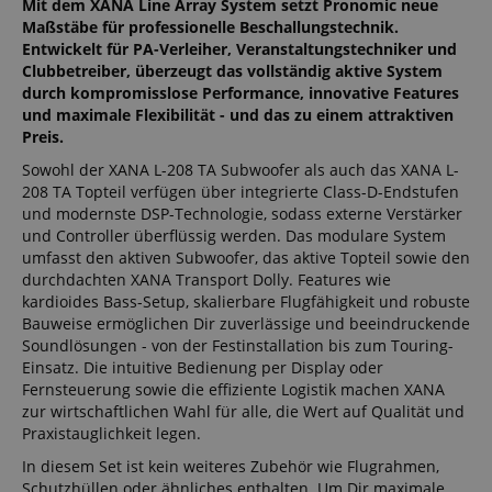
Mit dem XANA Line Array System setzt Pronomic neue
Maßstäbe für professionelle Beschallungstechnik.
Entwickelt für PA-Verleiher, Veranstaltungstechniker und
Clubbetreiber, überzeugt das vollständig aktive System
durch kompromisslose Performance, innovative Features
und maximale Flexibilität - und das zu einem attraktiven
Preis.
Sowohl der XANA L-208 TA Subwoofer als auch das XANA L-
208 TA Topteil verfügen über integrierte Class-D-Endstufen
und modernste DSP-Technologie, sodass externe Verstärker
und Controller überflüssig werden. Das modulare System
umfasst den aktiven Subwoofer, das aktive Topteil sowie den
durchdachten XANA Transport Dolly. Features wie
kardioides Bass-Setup, skalierbare Flugfähigkeit und robuste
Bauweise ermöglichen Dir zuverlässige und beeindruckende
Soundlösungen - von der Festinstallation bis zum Touring-
Einsatz. Die intuitive Bedienung per Display oder
Fernsteuerung sowie die effiziente Logistik machen XANA
zur wirtschaftlichen Wahl für alle, die Wert auf Qualität und
Praxistauglichkeit legen.
In diesem Set ist kein weiteres Zubehör wie Flugrahmen,
Schutzhüllen oder ähnliches enthalten. Um Dir maximale