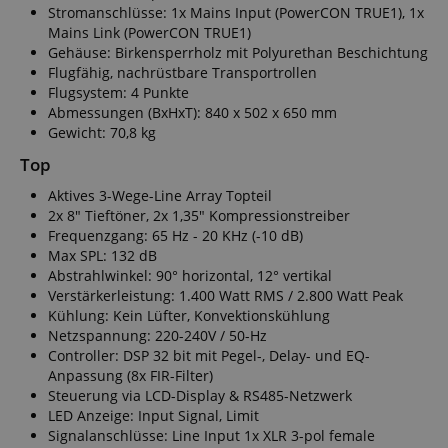
Stromanschlüsse: 1x Mains Input (PowerCON TRUE1), 1x
Mains Link (PowerCON TRUE1)
Gehäuse: Birkensperrholz mit Polyurethan Beschichtung
Flugfähig, nachrüstbare Transportrollen
Statistik
Marketing
Funktional
Flugsystem: 4 Punkte
Abmessungen (BxHxT): 840 x 502 x 650 mm
Statistik-Cookies werden verwendet, um zu sehen,
Gewicht: 70,8 kg
wie Besucher die Website nutzen, z.B. Analyse-
Cookies. Diese Cookies können nicht verwendet
Top
werden, um einen bestimmten Besucher direkt zu
identifizieren.
Aktives 3-Wege-Line Array Topteil
2x 8" Tieftöner, 2x 1,35" Kompressionstreiber
Frequenzgang: 65 Hz - 20 KHz (-10 dB)
Max SPL: 132 dB
Abstrahlwinkel: 90° horizontal, 12° vertikal
Verstärkerleistung: 1.400 Watt RMS / 2.800 Watt Peak
Kühlung: Kein Lüfter, Konvektionskühlung
Anbieter /
Netzspannung: 220-240V / 50-Hz
Cookie
Laufzeit
Beschreibung
Domain
Controller: DSP 32 bit mit Pegel-, Delay- und EQ-
Anpassung (8x FIR-Filter)
zoovu-
www.kirstein.at
1
Enables
vid-
Stunde
remembering
Steuerung via LCD-Display & RS485-Netzwerk
91347
59
the state of
LED Anzeige: Input Signal, Limit
Minuten
zoovu
assistant for
Signalanschlüsse: Line Input 1x XLR 3-pol female
a given end