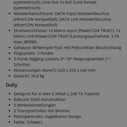
(symmetrisch), Line Out 1x XLR 3-pol female
user (what
(symmetrisch)
answers were
clicked, on
Netzwerkanschlüsse: DATA Input Netzwerkbuchse
which page
(etherCON kompatibel), DATA Link Netzwerkbuchse
he was the
last time,
(etherCON kompatibel)
etc.).
Google-
Stromanschlüsse: 1x Mains Input (PowerCON TRUE1), 1x
Datenschutzerklärung
Mains Link (PowerCON TRUE1)Leistungsaufnahme: 3,7A
max. (850W)
Gehäuse: Birkensperrholz mit Polyurethan Beschichtung
Flugsystem: 3 Punkte
3-Punkt-Rigging-System, 0°-10° Neigungswinkel (1°-
Schritte)
Abmessungen (BxHxT): 620 x 250 x 646 mm
Gewicht: 26,0 kg
Dolly
Geeignet für 4 oder 6 XANA L-208 TA Topteile
Robuste Stahl-Konstruktion
3 Winkeleinstellungen
2 Transportrollen mit Bremse
Platzsparendes, stapelbares Design
Farbe: Schwarz