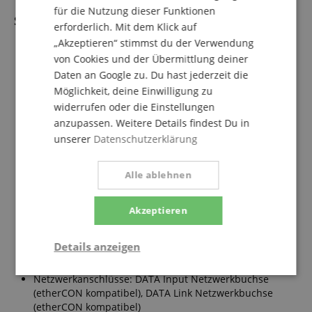
für die Nutzung dieser Funktionen
Subwoofer
erforderlich. Mit dem Klick auf
Aktiver Line Array Subwoofer
„Akzeptieren“ stimmst du der Verwendung
Frequenzgang: 34 Hz - 150 Hz (-10dB)
von Cookies und der Übermittlung deiner
Max SPL: 138 dB
Daten an Google zu. Du hast jederzeit die
Lautsprecher: 1x 18" Neodymium / 4 Ohm / 4"
Möglichkeit, deine Einwilligung zu
Schwingspule
widerrufen oder die Einstellungen
Verstärkerleistung: 2.400 Watt RMS / 4.800 Watt Peak
anzupassen. Weitere Details findest Du in
(Class D)
unserer
Datenschutzerklärung
Kardioides Setup möglich
Kühlung: Kein Lüfter, Konvektionskühlung
Netzspannung: 220 - 240V / 50Hz
Alle ablehnen
Controller: DSP 32 bit mit Pegel-, Delay- und EQ-
Anpassung (8x FIR-Filter)
Steuerung via LCD-Display & RS485-Netzwerk
Akzeptieren
LED Anzeige: Input Signal, Limit
Signalanschlüsse: Line Input 1x XLR 3-pol female
Details anzeigen
(symmetrisch), Line Out 1x XLR 3-pol female
(symmetrisch)
Statistik
Marketing
Funktional
Netzwerkanschlüsse: DATA Input Netzwerkbuchse
(etherCON kompatibel), DATA Link Netzwerkbuchse
(etherCON kompatibel)