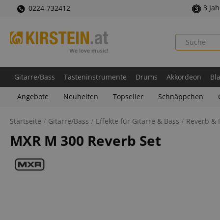
3 Ja
0224-732412
Gitarre/Bass
Tasteninstrumente
Drums
Akkordeon
Bl
Angebote
Neuheiten
Topseller
Schnäppchen
Startseite
Gitarre/Bass
Effekte für Gitarre & Bass
Reverb & 
MXR M 300 Reverb Set