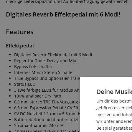
niedrige Leiterkapazität und Audioübertragung gewährleistet.
Digitales Reverb Effektpedal mit 6 Modi!
Features
Effektpedal
Digitales Reverb Effektpedal mit 6 Modi
Regler für Tone, Decay und Mix
Bypass Fußschalter
Interner Mono-Stereo Schalter
True Bypass und optionaler Trails Bypass
Status-LED
3 zweifarbige LEDs für Modus Anzeige
Deine Musik
100% analoger Dry Path
Um dir das bestmö
6,3 mm stereo TRS Ein-/Ausgang – kann als Mono mit nor
6,3 mm Expression Pedal / CV Eingang
gehören essenziel
9V DC Netzteil 2,1 mm x 5,5 mm Hohlstecker, Polarität (-) in
messen und Inhalt
Batteriebetrieb nicht unterstützt
wir unter andere
Stromaufnahme: 240 mA
Beispiel gerätebe
Abmessungen (LxBxH): 111 x 64 x 49 mm