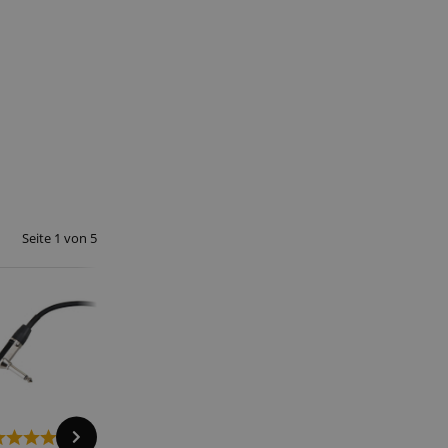
 end user (what
).
Seite
1
von
5
2