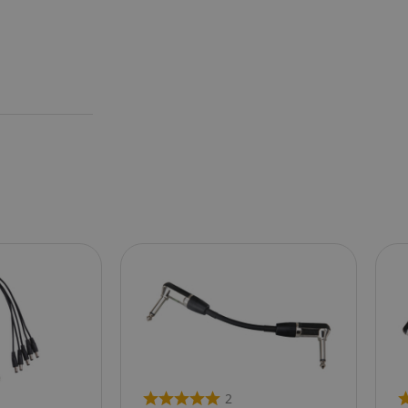
 /
Laufzeit
Beschreibung
stein.at
1 Stunde
Enables remembering the state of zoovu assistant for a given
59
answers were clicked, on which page he was the last time, etc.
Minuten
Google-Datenschutzerklärung
2