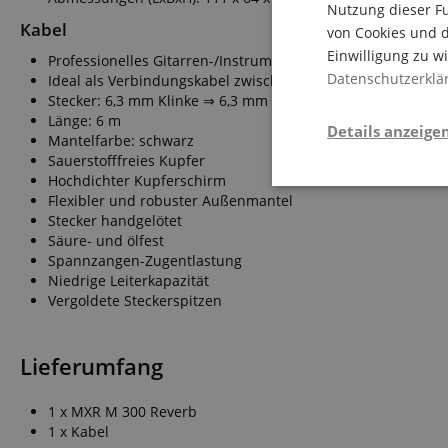
Nutzung dieser Fu
Kabel
von Cookies und d
Einwilligung zu w
Professionelles Gitarren-/Instrumentenkabel
Datenschutzerklä
Ideal als Verbindungskabel zwischen Effektgeräten usw.
Stecker: 6,3 mm Klinke ⇒ 6,3 mm Klinke
Länge: 6 m
Details anzeige
Mantelfarbe: schwarz
Sauerstofffreies Kupfer
Hochdichter Kupferschirm
Stati
Flexibler und robuster Außenmantel
Stecker handgelötet
Säure- und ölfest
Spannzangen-Zugentlastung
Niedrige Leiterkapazität
Vergoldete Steckerspitzen
Lieferumfang
Statistik-Cookies we
nicht verwendet werd
1 x MXR M 300 Reverb
1 x Kabel