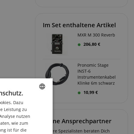
Im Set enthaltene Artikel
MXR M 300 Reverb
206,80 €
Pronomic Stage
INST-6
Instrumentenkabel
Klinke 6m schwarz
nschutz.
10,99 €
ookies. Dazu
ENGLISH
ie Leistung zu
GERMAN
 Analyse nutzen
Deine Ansprechpartner
DUTCH
aten, wie zum
g ist für die
Unsere Spezialisten beraten Dich
FRENCH