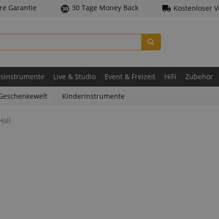
hre Garantie
30 Tage Money Back
Kostenloser 
asinstrumente
Live & Studio
Event & Freizeit
HiFi
Zubehör
Geschenkewelt
Kinderinstrumente
Hall