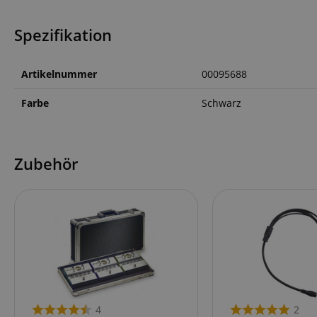
Anbieter
Cookie
Spezifikation
Domain
zoovu-
www.kir
vid-
91347
Artikelnummer
00095688
Farbe
Schwarz
Zubehör
4
2