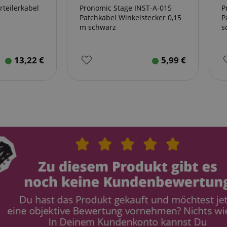
rteilerkabel
Pronomic Stage INST-A-015
P
Patchkabel Winkelstecker 0,15
P
m schwarz
s
13,22
€
5,99
€