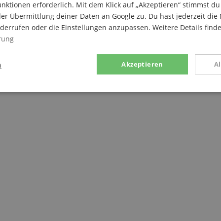
nktionen erforderlich. Mit dem Klick auf „Akzeptieren“ stimmst 
er Übermittlung deiner Daten an Google zu. Du hast jederzeit die 
iderrufen oder die Einstellungen anzupassen. Weitere Details find
rung
n
Akzeptieren
A
stik
Marketing
Funk
Statistik
Marketing
Funktional
rden verwendet, um zu sehen, wie Besucher die Website nutzen, z.B. Analyse-Cookies.
en, um einen bestimmten Besucher direkt zu identifizieren.