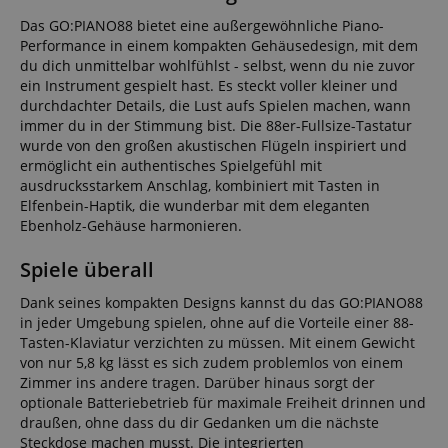
Das GO:PIANO88 bietet eine außergewöhnliche Piano-
Performance in einem kompakten Gehäusedesign, mit dem
du dich unmittelbar wohlfühlst - selbst, wenn du nie zuvor
ein Instrument gespielt hast. Es steckt voller kleiner und
durchdachter Details, die Lust aufs Spielen machen, wann
immer du in der Stimmung bist. Die 88er-Fullsize-Tastatur
wurde von den großen akustischen Flügeln inspiriert und
ermöglicht ein authentisches Spielgefühl mit
ausdrucksstarkem Anschlag, kombiniert mit Tasten in
Elfenbein-Haptik, die wunderbar mit dem eleganten
Ebenholz-Gehäuse harmonieren.
Spiele überall
Dank seines kompakten Designs kannst du das GO:PIANO88
in jeder Umgebung spielen, ohne auf die Vorteile einer 88-
Tasten-Klaviatur verzichten zu müssen. Mit einem Gewicht
von nur 5,8 kg lässt es sich zudem problemlos von einem
Zimmer ins andere tragen. Darüber hinaus sorgt der
optionale Batteriebetrieb für maximale Freiheit drinnen und
draußen, ohne dass du dir Gedanken um die nächste
Steckdose machen musst. Die integrierten