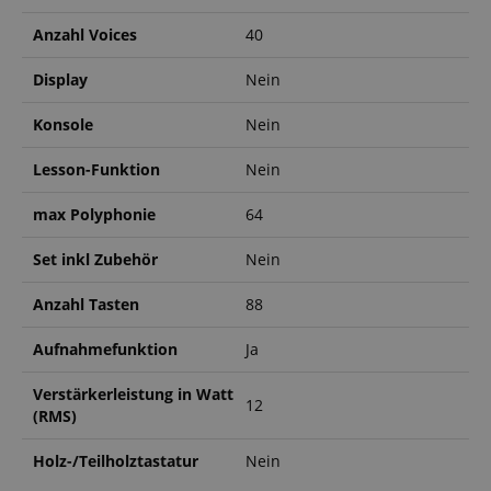
assistant for
a given end
Anzahl Voices
40
user (what
answers were
clicked, on
Display
Nein
which page
he was the
last time,
Konsole
Nein
etc.).
Google-
Datenschutzerklärung
Lesson-Funktion
Nein
max Polyphonie
64
Set inkl Zubehör
Nein
Anzahl Tasten
88
Aufnahmefunktion
Ja
Verstärkerleistung in Watt
12
(RMS)
Holz-/Teilholztastatur
Nein