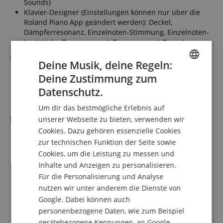
Sounds)
Klavier-Designer (Einstellungen können nur über die
Roland Piano App geändert werden): Deckel,
Dämpferresonanz, Einzelnoten-Stimmung, Einzelnoten-
Lautstärke, Temperament, Temperament-Tonart
Bluetooth
Deine Musik, deine Regeln:
Bluetooth Version 5.0
Deine Zustimmung zum
ENGLISH
Profile: A2DP (Audio), GATT (MIDI over Bluetooth Low
Datenschutz.
Energy)
GERMAN
Codec: SBC (Supports SCMS-T content protection)
Um dir das bestmögliche Erlebnis auf
DUTCH
Sonstiges
unserer Webseite zu bieten, verwenden wir
Cookies. Dazu gehören essenzielle Cookies
FRENCH
Internal Songs: Piano Masterpieces: 10 songs
zur technischen Funktion der Seite sowie
Weitere Funktionen: Metronom, Transpose, Dual, Split,
ITALIAN
Cookies, um die Leistung zu messen und
Twin Piano, Auto Off
Verstärkerleistung: 2x 6 Watt
Inhalte und Anzeigen zu personalisieren.
SPANISH
Lautsprecher: 2x 12 x 6 cm
Für die Personalisierung und Analyse
Anschlüsse: Netzteingang, Pedal, USB to host,
nutzen wir unter anderem die Dienste von
Kopfhörerausgang
Google. Dabei können auch
Stromversorgung: Netzteil oder 8x AA Batterien
personenbezogene Daten, wie zum Beispiel
Stromverbrauch: 400 mA
gerätebezogene Kennungen, an Google