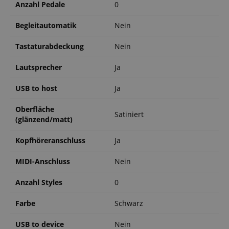
Anzahl Pedale
0
Begleitautomatik
Nein
Tastaturabdeckung
Nein
Statistik
Marketing
Funktional
Lautsprecher
Ja
Statistik-Cookies werden verwendet, um zu sehen,
USB to host
Ja
wie Besucher die Website nutzen, z.B. Analyse-
Cookies. Diese Cookies können nicht verwendet
werden, um einen bestimmten Besucher direkt zu
Oberfläche
identifizieren.
Satiniert
(glänzend/matt)
Kopfhöreranschluss
Ja
MIDI-Anschluss
Nein
Anzahl Styles
0
Anbieter /
Cookie
Laufzeit
Beschreibung
Domain
Farbe
Schwarz
zoovu-
www.kirstein.at
1
Enables
vid-
Stunde
remembering
91347
59
the state of
USB to device
Nein
Minuten
zoovu