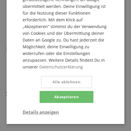
Abmessungen ohne Notenablage (BxHxT): 1280 x 84 x
übermittelt werden. Deine Einwilligung ist
276 mm
Abmessungen mit Notenablage (BxHxT): 1283 x 245 x
für die Nutzung dieser Funktionen
309 mm
erforderlich. Mit dem Klick auf
Gewicht: 5,8 kg (ohne Netzteil)
„Akzeptieren“ stimmst du der Verwendung
Farbe: Schwarz
von Cookies und der Übermittlung deiner
Daten an Google zu. Du hast jederzeit die
Möglichkeit, deine Einwilligung zu
Lieferumfang
widerrufen oder die Einstellungen
anzupassen. Weitere Details findest Du in
1 x Roland GO-88PX GO:PIANO88
unserer
Datenschutzerklärung
1 x Notenhalter
1 x Netzteil
Alle ablehnen
Spezifikation
Akzeptieren
Artikelnummer
00112944
Details anzeigen
Lautsprecher integriert
Ja
Statistik
Marketing
Funktional