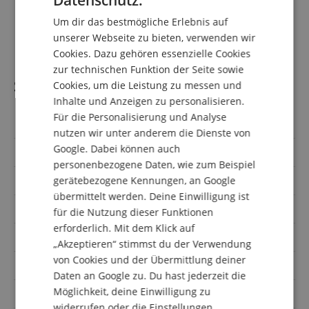
GERMAN
schwarz
Um dir das bestmögliche Erlebnis auf
1 x Mundstück
DUTCH
unserer Webseite zu bieten, verwenden wir
1 x Gigbag
Cookies. Dazu gehören essenzielle Cookies
FRENCH
zur technischen Funktion der Seite sowie
ITALIAN
Spezifikation
Cookies, um die Leistung zu messen und
Inhalte und Anzeigen zu personalisieren.
SPANISH
Für die Personalisierung und Analyse
Artikelnummer
00116172
nutzen wir unter anderem die Dienste von
Google. Dabei können auch
Stimmung
C
personenbezogene Daten, wie zum Beispiel
gerätebezogene Kennungen, an Google
Größe
1/2
übermittelt werden. Deine Einwilligung ist
auch für Kinder
Nein
für die Nutzung dieser Funktionen
erforderlich. Mit dem Klick auf
Anzahl Ventile
4
„Akzeptieren“ stimmst du der Verwendung
von Cookies und der Übermittlung deiner
Farbe
Schwarz
Daten an Google zu. Du hast jederzeit die
Möglichkeit, deine Einwilligung zu
Art der Ventile
Pumpventile
widerrufen oder die Einstellungen