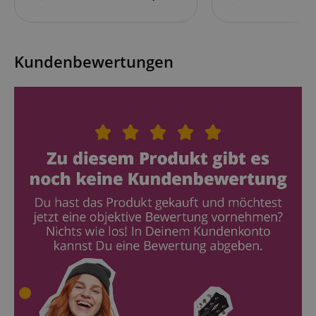
Cookies. Diese Cookies können nicht verwendet
werden, um einen bestimmten Besucher direkt zu
identifizieren.
Kundenbewertungen
Anbieter /
Cookie
Laufzeit
Beschreibung
Domain
zoovu-
www.kirstein.at
1
Enables
vid-
Stunde
remembering
91347
59
the state of
Minuten
zoovu
assistant for
a given end
user (what
answers were
clicked, on
which page
he was the
last time,
etc.).
Google-
Datenschutzerklärung