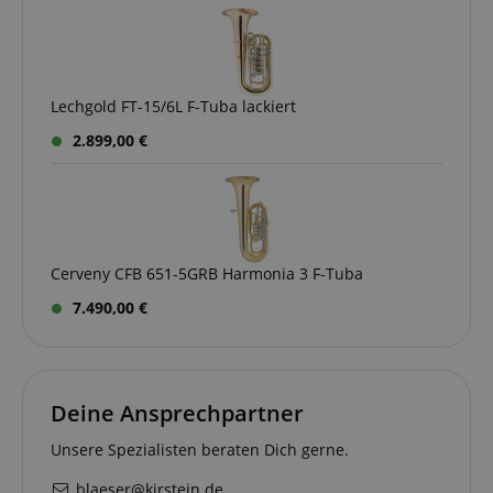
which page
he was the
last time,
etc.).
Google-
Datenschutzerklärung
Lechgold FT-15/6L F-Tuba lackiert
2.899,00 €
Cerveny CFB 651-5GRB Harmonia 3 F-Tuba
7.490,00 €
Deine Ansprechpartner
Unsere Spezialisten beraten Dich gerne.
blaeser@kirstein.de