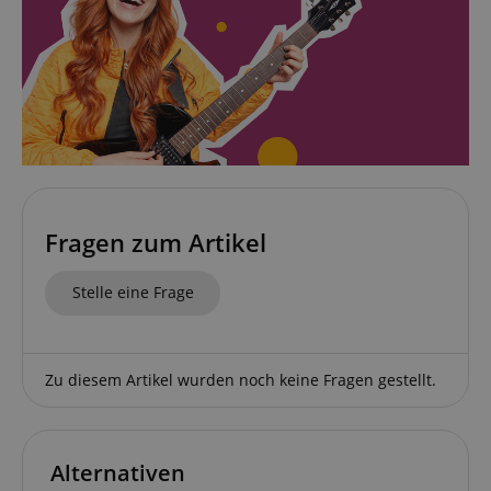
Statistik
Marketing
Funktional
Statistik-Cookies werden verwendet, um zu sehen,
wie Besucher die Website nutzen, z.B. Analyse-
Cookies. Diese Cookies können nicht verwendet
werden, um einen bestimmten Besucher direkt zu
identifizieren.
Fragen zum Artikel
Stelle eine Frage
Anbieter /
Cookie
Laufzeit
Beschreibung
Domain
zoovu-
www.kirstein.at
1
Enables
vid-
Stunde
remembering
Zu diesem Artikel wurden noch keine Fragen gestellt.
91347
59
the state of
Minuten
zoovu
assistant for
a given end
user (what
Alternativen
answers were
clicked, on