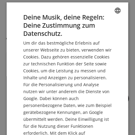
Farbe
Messing
Deine Musik, deine Regeln:
Deine Zustimmung zum
ENGLISH
Datenschutz.
Alternativen
GERMAN
Um dir das bestmögliche Erlebnis auf
DUTCH
unserer Webseite zu bieten, verwenden wir
Cookies. Dazu gehören essenzielle Cookies
FRENCH
zur technischen Funktion der Seite sowie
ITALIAN
Cookies, um die Leistung zu messen und
Inhalte und Anzeigen zu personalisieren.
SPANISH
Für die Personalisierung und Analyse
nutzen wir unter anderem die Dienste von
Google. Dabei können auch
2
personenbezogene Daten, wie zum Beispiel
Lechgold FT-15/6L F-Tuba
Cerveny CFB 651-
gerätebezogene Kennungen, an Google
lackiert
Harmonia 3 F-Tub
übermittelt werden. Deine Einwilligung ist
für die Nutzung dieser Funktionen
UVP**
8960,00
€
erforderlich. Mit dem Klick auf