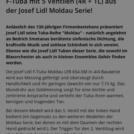
F-Tuba mit 5 Ventilen (4R + 1L) aus
der Josef Lidl Moldau Serie!
Anlässlich des 130-jährigen Firmenbestehens präsentiert
Josef Lidl seine Tuba-Reihe "Moldau" - natürlich angelehnt
an Bedrich Smetanas berühmte sinfonische Dichtung, die
kraftvolle Musik und zeitlose Schönheit in sich vereint.
Ebenso wie die Josef Lidl Tuben dieser Serie, die sowohl im
Blasorchester als auch in kleinen Ensembles Gehör finden
werden.
Die Josef Lidl F-Tuba Moldau LFB 654-5M in 4/4 Bauweise
wird aus Messing gefertigt und überzeugt durch
Handlichkeit und ihr geringes Gewicht von nur 7,15 kg. Das
Mundrohr aus Goldmessing sorgt für eine leichte und
zentrierte Ansprache und verleiht der Tuba ihren warmen,
kernigen und tragenden Ton.
Bei diesem Modell wird das 5. Ventil mit der linken Hand
bedient (im Gegensatz zu den weiteren Modellen der
Moldau-Serie, bei denen es mit dem Daumen der rechten
Hand gedrückt wird.). Der Trigger für den 2. Ventilzug wird