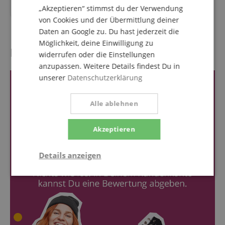
2899,00
€
„Akzeptieren“ stimmst du der Verwendung
von Cookies und der Übermittlung deiner
Daten an Google zu. Du hast jederzeit die
Möglichkeit, deine Einwilligung zu
Kundenbewertungen
widerrufen oder die Einstellungen
anzupassen. Weitere Details findest Du in
unserer
Datenschutzerklärung
Alle ablehnen
Akzeptieren
Details anzeigen
Statistik
Marketing
Funktional