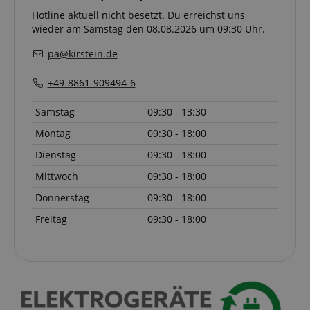
Hotline aktuell nicht besetzt. Du erreichst uns
wieder am Samstag den 08.08.2026 um 09:30 Uhr.
pa@kirstein.de
Anbieter /
Cookie
Laufzeit
Beschreibung
Domain
+49-8861-909494-6
zoovu-
www.kirstein.at
1
Enables
Samstag
09:30 - 13:30
vid-
Stunde
remembering
91347
59
the state of
Minuten
zoovu
Montag
09:30 - 18:00
assistant for
a given end
Dienstag
09:30 - 18:00
user (what
answers were
Mittwoch
09:30 - 18:00
clicked, on
which page
Donnerstag
09:30 - 18:00
he was the
last time,
etc.).
Freitag
09:30 - 18:00
Google-
Datenschutzerklärung