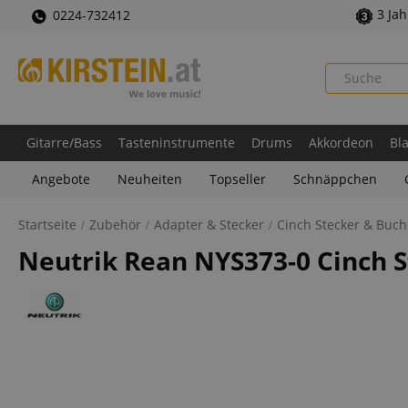
3 Ja
0224-732412
Gitarre/Bass
Tasteninstrumente
Drums
Akkordeon
Bl
Angebote
Neuheiten
Topseller
Schnäppchen
Startseite
Zubehör
Adapter & Stecker
Cinch Stecker & Buc
Neutrik Rean NYS373-0 Cinch S