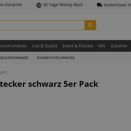
hre Garantie
30 Tage Money Back
Kostenloser 
asinstrumente
Live & Studio
Event & Freizeit
HiFi
Zubehör
Geschenkewelt
Kinderinstrumente
hsen
tecker schwarz 5er Pack