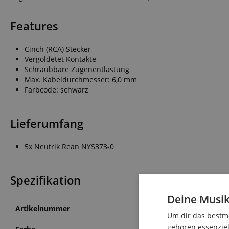
Features
Cinch (RCA) Stecker
Vergoldetet Kontakte
Schraubbare Zugenentlastung
Max. Kabeldurchmesser: 6,0 mm
Farbcode: schwarz
Lieferumfang
5x Neutrik Rean NYS373-0
Spezifikation
Deine Musik
Artikelnummer
00029908
Um dir das bestmö
gehören essenziel