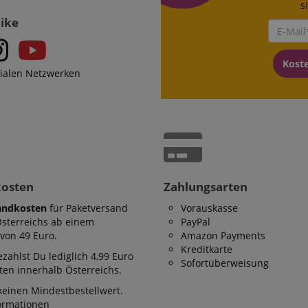
s
Like
Kost
zialen Netzwerken
kosten
Zahlungsarten
andkosten
für Paketversand
Vorauskasse
Österreichs ab einem
PayPal
von 49 Euro.
Amazon Payments
Kreditkarte
zahlst Du lediglich 4,99 Euro
Sofortüberweisung
en innerhalb Österreichs.
keinen Mindestbestellwert.
formationen