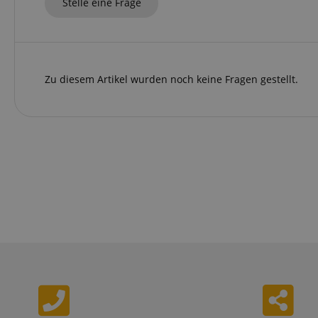
Stelle eine Frage
nicht verwendet werd
Anbieter
Zu diesem Artikel wurden noch keine Fragen gestellt.
Cookie
Domain
zoovu-
www.kir
vid-
91347