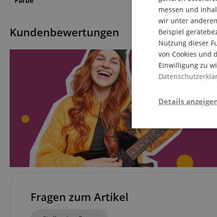
Farbe
Schwarz
messen und Inhalt
wir unter andere
Kundenbewertungen
Beispiel gerätebe
Nutzung dieser Fu
von Cookies und d
Einwilligung zu w
Datenschutzerklä
Details anzeige
Stati
Fragen zum Artikel
Statistik-Cookies we