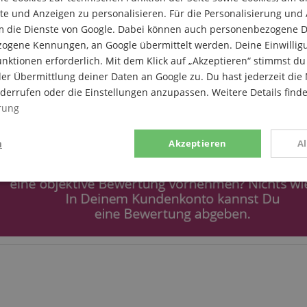
e und Anzeigen zu personalisieren. Für die Personalisierung und
m die Dienste von Google. Dabei können auch personenbezogene D
zogene Kennungen, an Google übermittelt werden. Deine Einwilligun
nktionen erforderlich. Mit dem Klick auf „Akzeptieren“ stimmst 
er Übermittlung deiner Daten an Google zu. Du hast jederzeit die 
iderrufen oder die Einstellungen anzupassen. Weitere Details find
rung
n
Akzeptieren
A
stik
Marketing
Funk
Statistik
Marketing
Funktional
rden verwendet, um zu sehen, wie Besucher die Website nutzen, z.B. Analyse-Cookies.