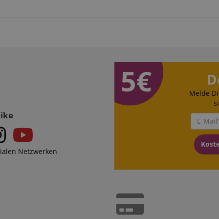
D
Melde Di
s
Like
Kost
zialen Netzwerken