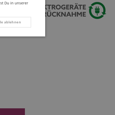
est Du in unserer
SPANISH
lle ablehnen
tional
 Diese Cookies können