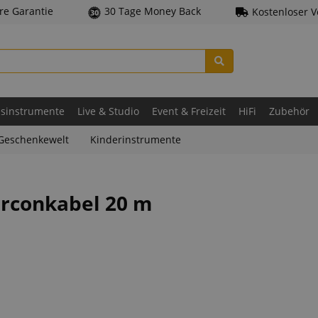
hre Garantie
30 Tage Money Back
Kostenloser 
asinstrumente
Live & Studio
Event & Freizeit
HiFi
Zubehör
Geschenkewelt
Kinderinstrumente
erconkabel 20 m