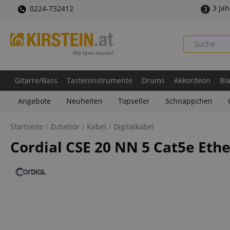
3 Ja
0224-732412
Gitarre/Bass
Tasteninstrumente
Drums
Akkordeon
Bl
Angebote
Neuheiten
Topseller
Schnäppchen
Startseite
Zubehör
Kabel
Digitalkabel
Cordial CSE 20 NN 5 Cat5e Eth