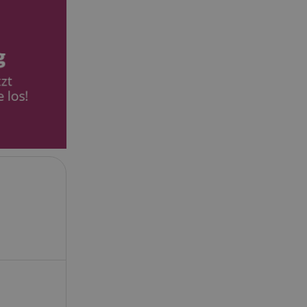
 end user (what
).