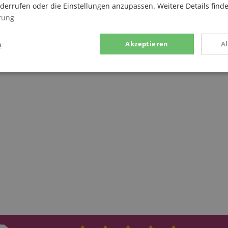
iderrufen oder die Einstellungen anzupassen. Weitere Details find
rung
n
Akzeptieren
A
stik
Marketing
Funk
Statistik
Marketing
Funktional
rden verwendet, um zu sehen, wie Besucher die Website nutzen, z.B. Analyse-Cookies.
en, um einen bestimmten Besucher direkt zu identifizieren.
 /
Laufzeit
Beschreibung