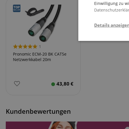
Einwilligung zu w
Datenschutzerklä
Details anzeige
Stati
1
Pronomic ECM-20 BK CAT5e
Netzwerkkabel 20m
43,80
€
Statistik-Cookies we
nicht verwendet werd
Kundenbewertungen
Anbieter
Cookie
Domain