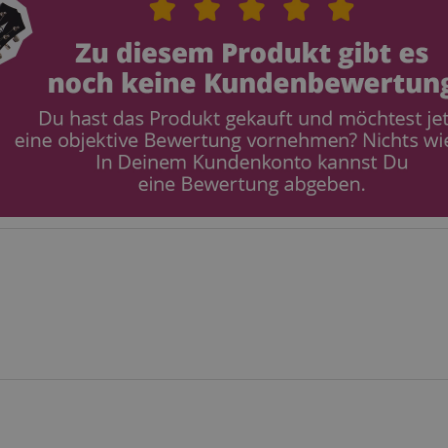
stein.at
1 Stunde
Enables remembering the state of zoovu assistant for a given
59
answers were clicked, on which page he was the last time, etc.
Minuten
Google-Datenschutzerklärung