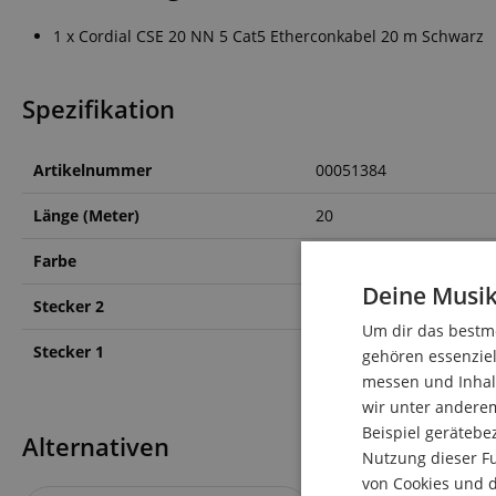
1 x Cordial CSE 20 NN 5 Cat5 Etherconkabel 20 m Schwarz
Spezifikation
Artikelnummer
00051384
Länge (Meter)
20
Farbe
Schwarz
Deine Musik
Stecker 2
etherCON
Um dir das bestmö
Stecker 1
etherCON
gehören essenziel
messen und Inhalt
wir unter andere
Beispiel gerätebe
Alternativen
Nutzung dieser Fu
von Cookies und d