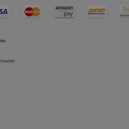
ein
hzettel