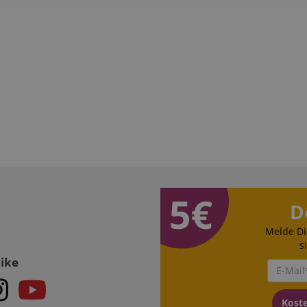
Statistik
Marketing
Funktional
rden verwendet, um zu sehen, wie Besucher die Website nutzen, z.B. Analyse-Cookies.
en, um einen bestimmten Besucher direkt zu identifizieren.
 /
Laufzeit
Beschreibung
D
stein.at
1 Stunde
Enables remembering the state of zoovu assistant for a given
Melde Di
59
answers were clicked, on which page he was the last time, etc.
Minuten
s
Like
Google-Datenschutzerklärung
Kost