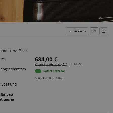
Relevanz
kant und Bass
684,00 €
ite
Versandkostenfrei (AT)
inkl. MwSt.
t abgestimmtem
Sofort lieferbar
Artikelnr.: 00039040
r Bass und
t Einbau
it uns in