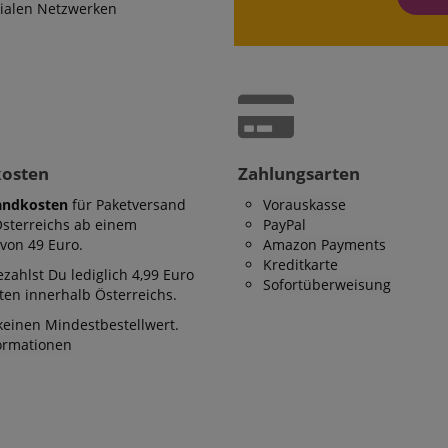
zialen Netzwerken
kosten
Zahlungsarten
andkosten
für Paketversand
Vorauskasse
Österreichs ab einem
PayPal
von 49 Euro.
Amazon Payments
Kreditkarte
zahlst Du lediglich 4,99 Euro
Sofortüberweisung
en innerhalb Österreichs.
keinen Mindestbestellwert.
formationen