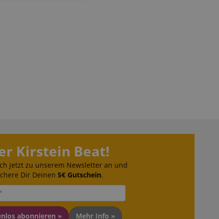
 Diese Cookies können
er Kirstein Beat!
 end user (what
ch jetzt zu unserem Newsletter an und
).
ichere Dir Deinen
5€ Gutschein
.
enlos abonnieren »
Mehr Info »