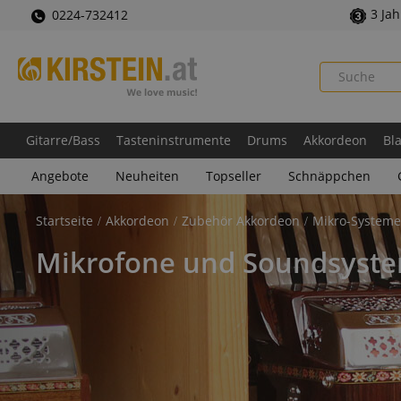
3 Ja
0224-732412
Gitarre/Bass
Tasteninstrumente
Drums
Akkordeon
Bl
Angebote
Neuheiten
Topseller
Schnäppchen
Startseite
Akkordeon
Zubehör Akkordeon
Mikro-Systeme
Mikrofone und Soundsyste