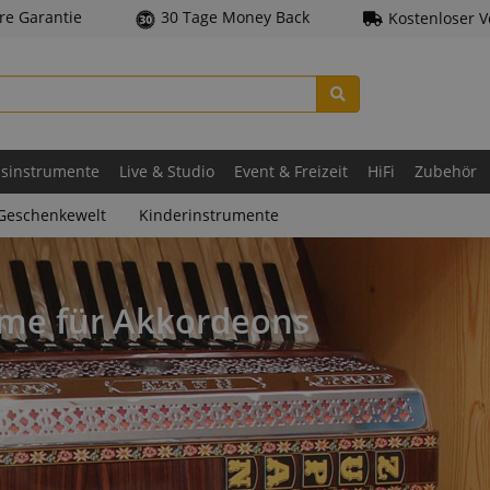
hre Garantie
30 Tage Money Back
Kostenloser 
asinstrumente
Live & Studio
Event & Freizeit
HiFi
Zubehör
Geschenkewelt
Kinderinstrumente
me für Akkordeons