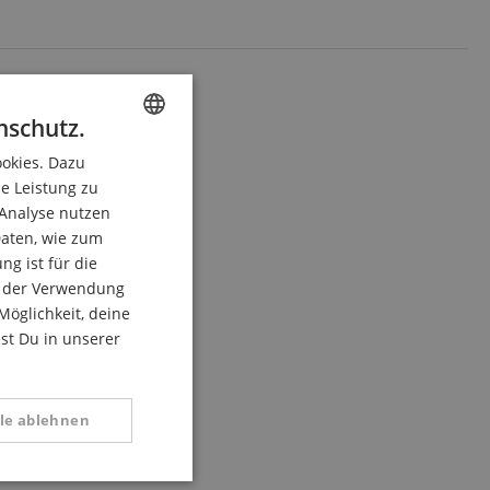
nschutz.
ookies. Dazu
ENGLISH
ie Leistung zu
GERMAN
 Analyse nutzen
DUTCH
aten, wie zum
g ist für die
FRENCH
du der Verwendung
ITALIAN
Möglichkeit, deine
est Du in unserer
SPANISH
lle ablehnen
tional