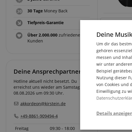
30 Tage
Money Back
18 Artikel pro
Tiefpreis-Garantie
Deine Musik
Über 2.000.000
zufriedene
Kunden
Um dir das bestmö
gehören essenziel
messen und Inhalt
wir unter andere
Deine Ansprechpartner
Beispiel gerätebe
Nutzung dieser Fu
Hotline aktuell nicht besetzt. Du
von Cookies und d
erreichst uns wieder am Samstag den
Einwilligung zu w
08.08.2026 um 09:30 Uhr.
Datenschutzerklä
akkordeon@kirstein.de
Details anzeige
+49-8861-909494-4
Freitag
09:30 - 18:00
Stati