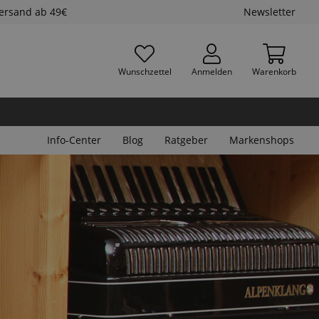
Versand ab 49€
Newsletter
Wunschzettel
Anmelden
Warenkorb
Info-Center
Blog
Ratgeber
Markenshops