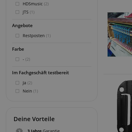
HDSmusic
(2)
JTS
(1)
Angebote
Restposten
(1)
Farbe
-
(2)
Im Fachgeschäft testbereit
Ja
(2)
Nein
(1)
Deine Vorteile
3 Jahre
Garantie