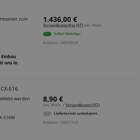
1.436,00 €
Harmonien zum
Versandkostenfrei (AT)
inkl. MwSt.
Sofort lieferbar
Artikelnr.: 00039039
t
t Einbau
it uns in
n CX-516
8,90 €
geklebt werden
inkl. MwSt. +
Versandkosten (AT)
Liefertermin unbekannt
CX-516W
Artikelnr.: 00021523