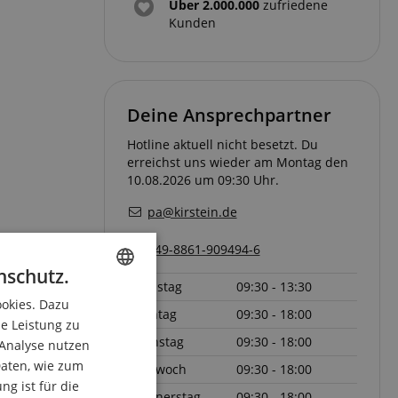
Über 2.000.000
zufriedene
Kunden
Deine Ansprechpartner
Hotline aktuell nicht besetzt. Du
erreichst uns wieder am Montag den
10.08.2026 um 09:30 Uhr.
pa@kirstein.de
+49-8861-909494-6
nschutz.
Samstag
09:30 - 13:30
ookies. Dazu
ENGLISH
Montag
09:30 - 18:00
ie Leistung zu
GERMAN
Dienstag
09:30 - 18:00
 Analyse nutzen
DUTCH
aten, wie zum
Mittwoch
09:30 - 18:00
g ist für die
FRENCH
Donnerstag
09:30 - 18:00