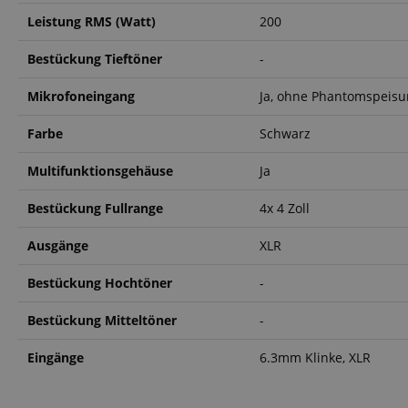
Leistung RMS (Watt)
200
Anbieter
Cookie
Domain
Bestückung Tieftöner
-
zoovu-
www.kir
vid-
91347
Mikrofoneingang
Ja, ohne Phantomspeis
Farbe
Schwarz
Multifunktionsgehäuse
Ja
Bestückung Fullrange
4x 4 Zoll
Ausgänge
XLR
Bestückung Hochtöner
-
Bestückung Mitteltöner
-
Eingänge
6.3mm Klinke, XLR