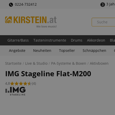
3 Ja
0224-732412
Gitarre/Bass
Tasteninstrumente
Drums
Akkordeon
Bl
Angebote
Neuheiten
Topseller
Schnäppchen
Startseite
Live & Studio
PA-Systeme & Boxen
Aktivboxen
IMG Stageline Flat-M200
4,8
(4)