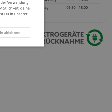
du der Verwendung
Freitag
09:30 - 18:00
ITALIAN
Möglichkeit, deine
est Du in unserer
SPANISH
lle ablehnen
tional
 Diese Cookies können