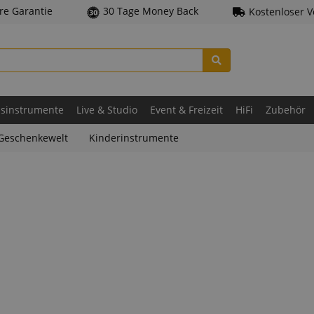
hre Garantie
30 Tage Money Back
Kostenloser 
asinstrumente
Live & Studio
Event & Freizeit
HiFi
Zubehör
Geschenkewelt
Kinderinstrumente