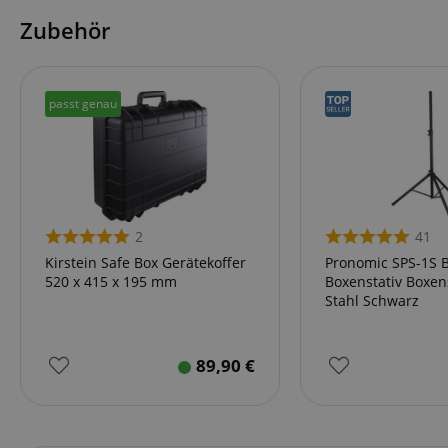
Zubehör
passt genau
2
41
Kirstein Safe Box Gerätekoffer
Pronomic SPS-1S 
520 x 415 x 195 mm
Boxenstativ Boxe
Stahl Schwarz
89,90
€