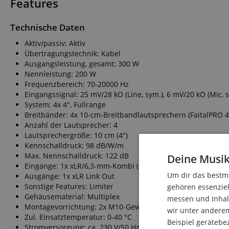
Features
Technische Daten
Aktiv/passiv: Aktiv
Übertragungstechnik: Kabel
Ausgangsleistung, gesamt: 300 W
Nennleistung: 200 W
Frequenzbereich: 70-20000 Hz
Eingangssignal: 25 mV/28 kO (Line, sym.), 6 mV/20 kO (Mic, 
System: 4x 4", Fullrange
Breitbänder: 4x 10-cm-Breitbandlautsprechern (FaitalPRO 4
Anzahl der Lautsprecher: 4
Lautsprechergröße: 10 cm (4")
Kennschalldruck: 98 dB/W/m
Max. Nennschalldruck: 122 dB
Deine Musik
Eingänge: 1x xLR/6,3-mm-Kombi (Line/Mic)
Um dir das bestmö
Ausgänge: 1x xLR Link Out
Sonstige Features: Limiter
gehören essenziel
Gehäusematerial: Multiplex
messen und Inhalt
Montagevorrichtung: 2x M10-Gewindeeinsätze, 2x M6-Gewi
wir unter andere
Zul. Einsatztemperatur: 0-40 °C
Beispiel gerätebe
Stromversorgung: ca. 230 V/50 Hz/356 VA