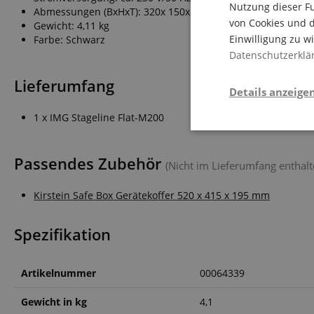
Nutzung dieser Fu
Abmessungen (BxHxT): 320x 150x 250 mm
von Cookies und d
Gewicht: 4,11 kg
Einwilligung zu w
Farbe: Schwarz
Datenschutzerklä
Lieferumfang
Details anzeige
1 x IMG Stageline Flat-M200
Stati
Passendes Zubehör
(Nicht im Lieferumfang enthalt
Kirstein Safe Box Gerätekoffer 520 x 415 x 195 mm
Spezifikation
Statistik-Cookies we
nicht verwendet werd
Artikelnummer
00064339
Gewicht in kg
4,1