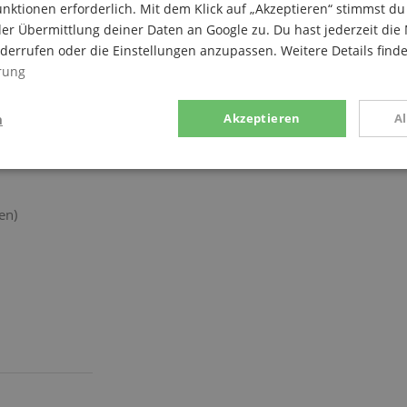
nktionen erforderlich. Mit dem Klick auf „Akzeptieren“ stimmst 
er Übermittlung deiner Daten an Google zu. Du hast jederzeit die 
iderrufen oder die Einstellungen anzupassen. Weitere Details find
rung
n
Akzeptieren
A
stik
Marketing
Funk
en)
Statistik
Marketing
Funktional
rden verwendet, um zu sehen, wie Besucher die Website nutzen, z.B. Analyse-Cookies.
en, um einen bestimmten Besucher direkt zu identifizieren.