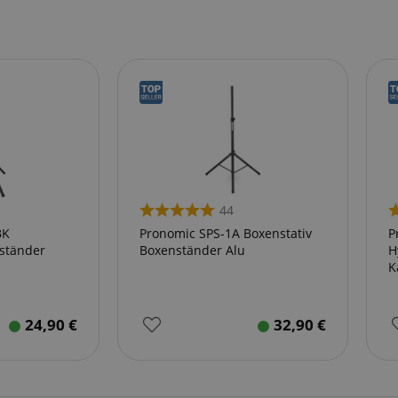
44
BK
Pronomic SPS-1A Boxenstativ
P
nständer
Boxenständer Alu
H
K
24,90
€
32,90
€