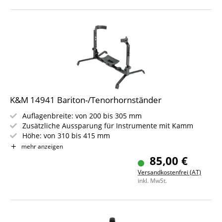
K&M 14941 Bariton-/Tenorhornständer
Auflagenbreite: von 200 bis 305 mm
Zusätzliche Aussparung für Instrumente mit Kamm
Höhe: von 310 bis 415 mm
Passend für alle alle Bariton-, Tenorhorn- und
mehr anzeigen
Althornmodelle
85,00 €
Farbe: Schwarz
Versandkostenfrei (AT)
inkl. MwSt.