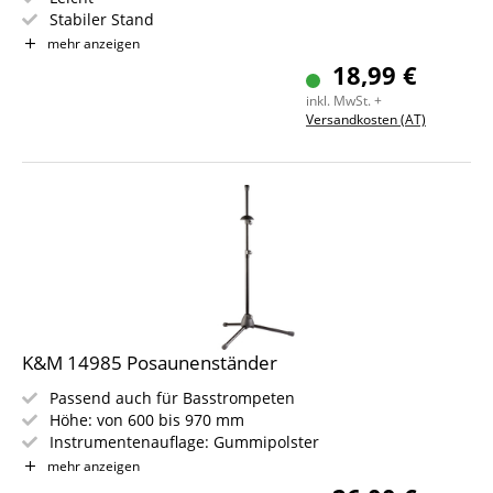
Stabiler Stand
Weich gepolsterte Auflageflächen
mehr anzeigen
Problemloser Transport
18,99 €
inkl. MwSt. +
Versandkosten (AT)
K&M 14985 Posaunenständer
Passend auch für Basstrompeten
Höhe: von 600 bis 970 mm
Instrumentenauflage: Gummipolster
Ausführung: schwarz
mehr anzeigen