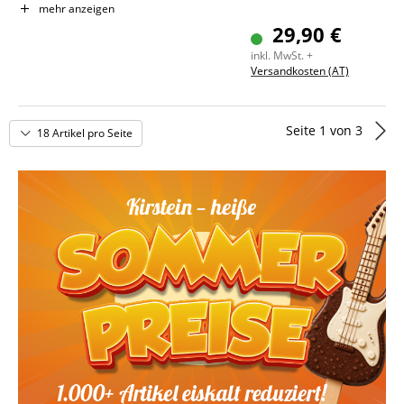
Doppelstrebige Dreibein-Konstruktion
mehr anzeigen
Rutschfeste Gummifüße für sicheren Stand
29,90 €
Verchromtes Stativ für professionelle Optik
inkl. MwSt. +
Versandkosten (AT)
Seite
1
von
3
18 Artikel pro Seite