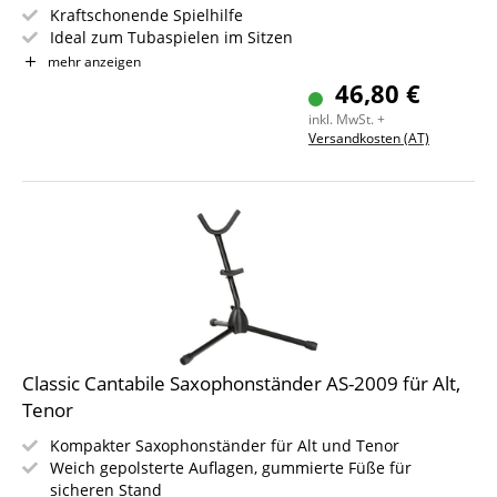
Kraftschonende Spielhilfe
Ideal zum Tubaspielen im Sitzen
Instrumentenauflage weich gepolstert
mehr anzeigen
Schwere, stabile, belastbare Metallkonstruktion
46,80 €
inkl. MwSt. +
Versandkosten (AT)
Classic Cantabile Saxophonständer AS-2009 für Alt,
Tenor
Kompakter Saxophonständer für Alt und Tenor
Weich gepolsterte Auflagen, gummierte Füße für
sicheren Stand