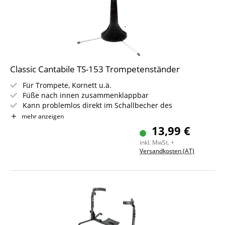
Classic Cantabile TS-153 Trompetenständer
Für Trompete, Kornett u.ä.
Füße nach innen zusammenklappbar
Kann problemlos direkt im Schallbecher des
Instruments im Koffer verstaut werden
mehr anzeigen
Hochgradig standfest, dabei sehr leicht
13,99 €
Instrumentenaufnahme mit weichem Materialbezug
inkl. MwSt. +
Versandkosten (AT)