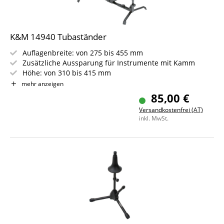
K&M 14940 Tubaständer
Auflagenbreite: von 275 bis 455 mm
Zusätzliche Aussparung für Instrumente mit Kamm
Höhe: von 310 bis 415 mm
Passend für deutsche und englische Tuben
mehr anzeigen
Farbe: Schwarz
85,00 €
Versandkostenfrei (AT)
inkl. MwSt.