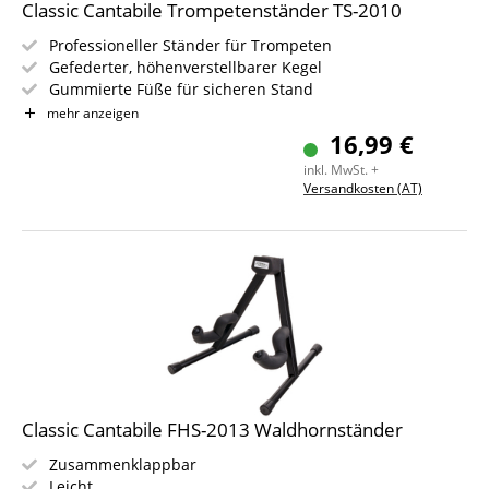
Classic Cantabile Trompetenständer TS-2010
Professioneller Ständer für Trompeten
Gefederter, höhenverstellbarer Kegel
Gummierte Füße für sicheren Stand
Höhe: 44 cm
mehr anzeigen
Gewicht: 0,7 kg
16,99 €
inkl. MwSt. +
Versandkosten (AT)
Classic Cantabile FHS-2013 Waldhornständer
Zusammenklappbar
Leicht