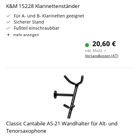
K&M 15228 Klarinettenständer
Für A- und B- Klarinetten geeignet
Sicherer Stand
Fußteil einschraubbar
Kann im Schalltrichter verstaut werden
mehr anzeigen
Sehr stabil
20,60 €
inkl. MwSt. +
Versandkosten (AT)
Classic Cantabile AS-21 Wandhalter für Alt- und
Tenorsaxophone