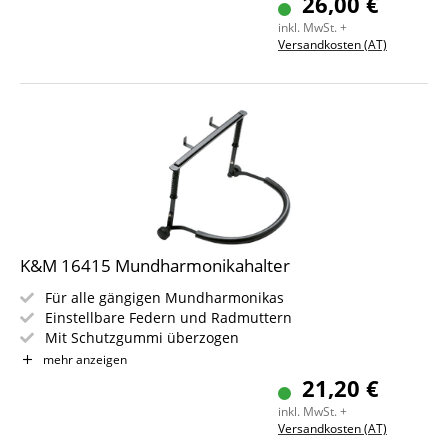
26,00 €
inkl. MwSt. +
Versandkosten (AT)
K&M 16415 Mundharmonikahalter
Für alle gängigen Mundharmonikas
Einstellbare Federn und Radmuttern
Mit Schutzgummi überzogen
Gewicht: 0,3 kg
mehr anzeigen
Farbe: Schwarz
21,20 €
inkl. MwSt. +
Versandkosten (AT)