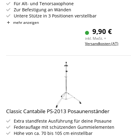
Für Alt- und Tenorsaxophone
Zur Befestigung an Wänden
Untere Stütze in 3 Positionen verstellbar
Mit Moosgummi gepolsterte Auflagen
mehr anzeigen
Farbe: schwarz
9,90 €
inkl. MwSt. +
Versandkosten (AT)
Classic Cantabile PS-2013 Posaunenständer
Extra standfeste Ausführung für deine Posaune
Federauflage mit schützenden Gummielementen
Höhe von ca. 70 bis 105 cm einstellbar