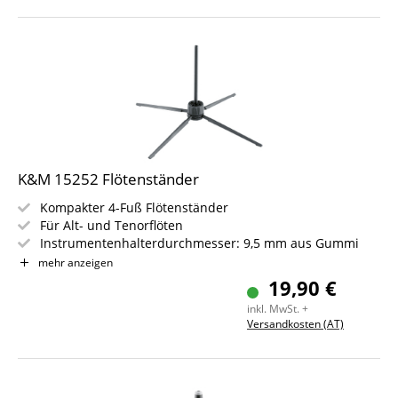
K&M 15252 Flötenständer
Kompakter 4-Fuß Flötenständer
Für Alt- und Tenorflöten
Instrumentenhalterdurchmesser: 9,5 mm aus Gummi
Inklusive attraktivem transparentem Brustbeutel zum
mehr anzeigen
Umhängen!
19,90 €
inkl. MwSt. +
Versandkosten (AT)