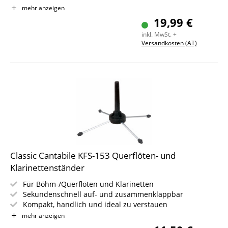
Platzsparend zusammenklappbar
mehr anzeigen
Gewicht: 1,0 kg, Höhe: 375 mm
19,99 €
inkl. MwSt. +
Versandkosten (AT)
Classic Cantabile KFS-153 Querflöten- und
Klarinettenständer
Für Böhm-/Querflöten und Klarinetten
Sekundenschnell auf- und zusammenklappbar
Kompakt, handlich und ideal zu verstauen
Hochgradig standfest, dabei sehr leicht
mehr anzeigen
Instrumentenaufnahme mit weichem Materialbezug