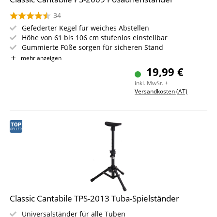
34
Gefederter Kegel für weiches Abstellen
Höhe von 61 bis 106 cm stufenlos einstellbar
Gummierte Füße sorgen für sicheren Stand
Platzsparend zusammenklappbar auf 60 cm
mehr anzeigen
Robuste Metallteile mit Pulverbeschichtung
19,99 €
Ideal für Bühne, Proberaum und Zuhause
inkl. MwSt. +
Versandkosten (AT)
Classic Cantabile TPS-2013 Tuba-Spielständer
Universalständer für alle Tuben