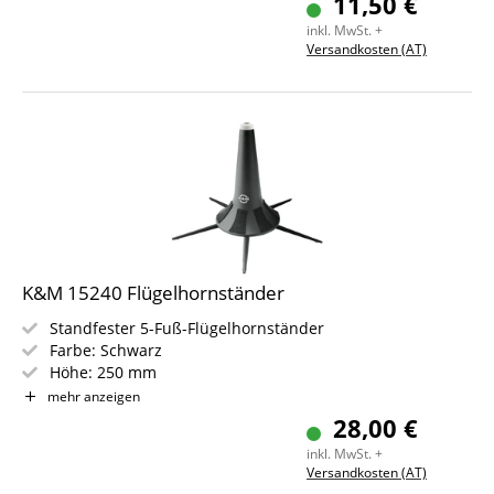
11,50 €
inkl. MwSt. +
Versandkosten (AT)
K&M 15240 Flügelhornständer
Standfester 5-Fuß-Flügelhornständer
Farbe: Schwarz
Höhe: 250 mm
Gewicht: 0,4 kg
mehr anzeigen
28,00 €
inkl. MwSt. +
Versandkosten (AT)