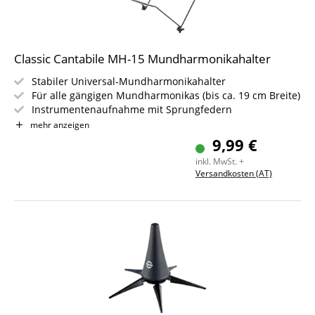
Classic Cantabile MH-15 Mundharmonikahalter
Stabiler Universal-Mundharmonikahalter
Für alle gängigen Mundharmonikas (bis ca. 19 cm Breite)
Instrumentenaufnahme mit Sprungfedern
Schutzummantelungen an Nackenbügel und
mehr anzeigen
Instrumentenaufnahme
9,99 €
Gewicht ca. 150 g
inkl. MwSt. +
Versandkosten (AT)