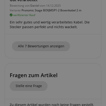
Minuten
zoovu
Bewertung von
Daniel
vom 14.12.2025
assistant for
a given end
Variante
Pronomic Stage BOXJMSP1-2 Boxenkabel 2 m
user (what
verifizierter Kauf
answers were
clicked, on
Ein sehr gutes und wertig verarbeitetes Kabel. Die
which page
he was the
Stecker passen perfekt und nichts wackelt.
last time,
etc.).
Google-
Datenschutzerklärung
Alle 7 Bewertungen anzeigen
Fragen zum Artikel
Stelle eine Frage
Zu diesem Artikel wurden noch keine Fragen gestellt.