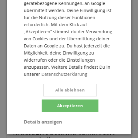
Onlineshop angemeldet sind und das Produkt
gerätebezogene Kennungen, an Google
tatsächlich bei uns erworben haben, können im
übermittelt werden. Deine Einwilligung ist
Kundenkonto eine Bewertung für den Artikel
für die Nutzung dieser Funktionen
abgeben.
erforderlich. Mit dem Klick auf
„Akzeptieren“ stimmst du der Verwendung
von Cookies und der Übermittlung deiner
Daten an Google zu. Du hast jederzeit die
Super
Möglichkeit, deine Einwilligung zu
widerrufen oder die Einstellungen
Bewertung von
Erwin
vom 31.08.2024
verifizierter Kauf
anzupassen. Weitere Details findest Du in
unserer
Datenschutzerklärung
Top immer wieder
Alle ablehnen
Gute Verarbeitung, Prima Preis
Akzeptieren
Bewertung von
Stephan
vom 05.08.2024
verifizierter Kauf
Details anzeigen
Kabel tut was es soll. Mehr muss es auch nicht. Alle
Kontakte sitzen uns e sprechen den Normmaßen.
Statistik
Marketing
Funktional