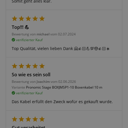
Somit geht alles klar.
Top!!! 💪
Bewertung von
michael
vom 02.07.2024
Statistik
Marketing
Funktional
verifizierter Kauf
Statistik-Cookies werden verwendet, um zu sehen,
Top Qualität, vielen lieben Dank 🤗👍🏻💪💯😎👍🏻☀️
wie Besucher die Website nutzen, z.B. Analyse-
Cookies. Diese Cookies können nicht verwendet
werden, um einen bestimmten Besucher direkt zu
identifizieren.
So wie es sein soll
Bewertung von
Joachim
vom 02.06.2026
Variante
Pronomic Stage BOXJMSP1-10 Boxenkabel 10 m
verifizierter Kauf
Das Kabel erfüllt den Zweck wofür es gekauft wurde.
Anbieter /
Cookie
Laufzeit
Beschreibung
Domain
zoovu-
www.kirstein.at
1
Enables
vid-
Stunde
remembering
Gut verarbeitet
91347
59
the state of