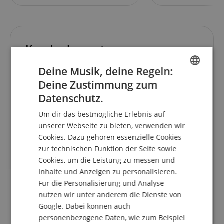
Kundenbewertungen
Deine Musik, deine Regeln:
Deine Zustimmung zum
ENGLISH
5.0
5.0
Datenschutz.
/
GERMAN
Um dir das bestmögliche Erlebnis auf
Basierend auf 7 Bewertungen
DUTCH
Alle Bewertungen anzeigen
unserer Webseite zu bieten, verwenden wir
Cookies. Dazu gehören essenzielle Cookies
FRENCH
5 Sterne
7
zur technischen Funktion der Seite sowie
ITALIAN
4 Sterne
0
Cookies, um die Leistung zu messen und
3 Sterne
0
Inhalte und Anzeigen zu personalisieren.
SPANISH
2 Sterne
0
Für die Personalisierung und Analyse
1 Stern
0
nutzen wir unter anderem die Dienste von
Google. Dabei können auch
Eine Überprüfung der Bewertungen hat wie folgt
personenbezogene Daten, wie zum Beispiel
stattgefunden: Nur Kunden, die in unserem