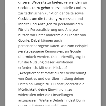
unserer Webseite zu bieten, verwenden wir
entschieden.
Cookies. Dazu gehören essenzielle Cookies
FRENCH
Und was soll ich sagen... passgenau und robust
zur technischen Funktion der Seite sowie
umschließt es die Seiten des Mixers.
ITALIAN
Die Erhebungen sind genau da, wo sie sein müssen.
Cookies, um die Leistung zu messen und
Gib einem Engländer den passenden englischen
Inhalte und Anzeigen zu personalisieren.
SPANISH
Hut!!!
Für die Personalisierung und Analyse
Passt immer!!!
nutzen wir unter anderem die Dienste von
Ich bin sehr zufrieden mit der Qualität von Decksaver.
Google. Dabei können auch
Und auch ein dickes Lob an Kirstein.... schnelle
personenbezogene Daten, wie zum Beispiel
Lieferung und super verpackt!!!
gerätebezogene Kennungen, an Google
Danke!! War sicherlicch nicht mein letzter Kauf!!!
übermittelt werden. Deine Einwilligung ist
für die Nutzung dieser Funktionen
erforderlich. Mit dem Klick auf
„Akzeptieren“ stimmst du der Verwendung
Fragen zum Artikel
von Cookies und der Übermittlung deiner
Daten an Google zu. Du hast jederzeit die
Stelle eine Frage
Möglichkeit, deine Einwilligung zu
widerrufen oder die Einstellungen
anzupassen. Weitere Details findest Du in
Zu diesem Artikel wurden noch keine Fragen gestellt.
unserer
Datenschutzerklärung