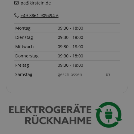
pa@kirstein.de
+49-8861-909494-6
Montag
09:30 - 18:00
Dienstag
09:30 - 18:00
Anbieter /
Cookie
Laufzeit
Beschreibung
Domain
Mittwoch
09:30 - 18:00
zoovu-
www.kirstein.at
1
Enables
Donnerstag
09:30 - 18:00
vid-
Stunde
remembering
91347
59
the state of
Freitag
09:30 - 18:00
Minuten
zoovu
assistant for
a given end
Samstag
geschlossen
user (what
answers were
clicked, on
which page
he was the
last time,
etc.).
Google-
Datenschutzerklärung