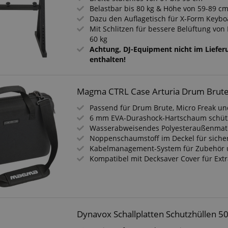
Belastbar bis 80 kg & Höhe von 59-89 cm
Dazu den Auflagetisch für X-Form Keybo
Mit Schlitzen für bessere Belüftung von 
60 kg
Achtung, DJ-Equipment nicht im Liefe
enthalten!
Magma CTRL Case Arturia Drum Brut
Passend für Drum Brute, Micro Freak u
6 mm EVA-Durashock-Hartschaum schütz
Wasserabweisendes Polyesteraußenmate
Noppenschaumstoff im Deckel für siche
Kabelmanagement-System für Zubehör u
Kompatibel mit Decksaver Cover für Ext
Dynavox Schallplatten Schutzhüllen 5