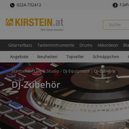
3 Ja
0224-732412
Gitarre/Bass
Tasteninstrumente
Drums
Akkordeon
Bl
Angebote
Neuheiten
Topseller
Schnäppchen
Startseite
Live & Studio
DJ-Equipment
DJ-Zubehör
DJ-Zubehör