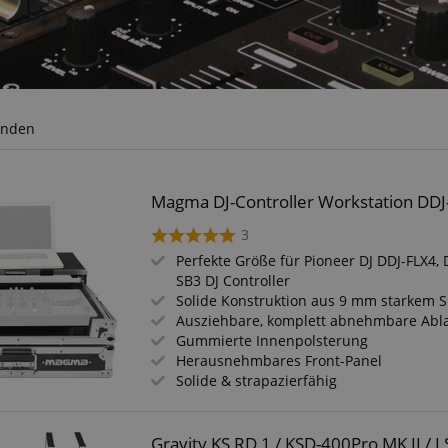
unden
Magma DJ-Controller Workstation DD
3
Perfekte Größe für Pioneer DJ DDJ-FLX4,
SB3 DJ Controller
Solide Konstruktion aus 9 mm starkem S
Ausziehbare, komplett abnehmbare Abla
Gummierte Innenpolsterung
Herausnehmbares Front-Panel
Solide & strapazierfähig
Gravity KS RD 1 / KSD-400Pro MK II / L