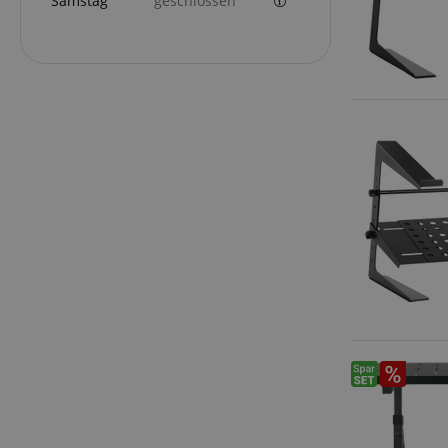
Samstag
geschlossen
Anbieter
Cookie
Domain
zoovu-
www.kir
vid-
91347