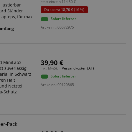
statt einzeln
114,80
€
 justierbar
Du sparst
18,70 €
(16 %)
ard Ständer
Laptops, für max.
Sofort lieferbar
Artikelnr.: 00072975
rumfang
e
39,90 €
nd MiniLab3
t zuverlässig
inkl. MwSt. +
Versandkosten (AT)
rial in Schwarz
Sofort lieferbar
ren Halt
Artikelnr.: 00120865
nd Netzteil
ra-Schutz
0er-Pack