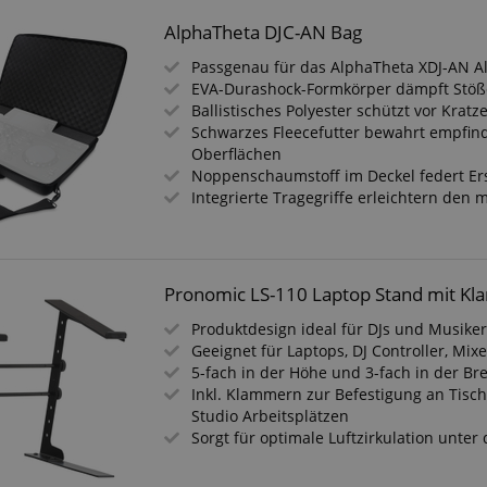
AlphaTheta DJC-AN Bag
Passgenau für das AlphaTheta XDJ-AN A
EVA-Durashock-Formkörper dämpft Stöße
Ballistisches Polyester schützt vor Kratz
Schwarzes Fleecefutter bewahrt empfind
Oberflächen
Noppenschaumstoff im Deckel federt Er
Integrierte Tragegriffe erleichtern den 
Pronomic LS-110 Laptop Stand mit K
Produktdesign ideal für DJs und Musike
Geeignet für Laptops, DJ Controller, Mixe
5-fach in der Höhe und 3-fach in der Bre
Inkl. Klammern zur Befestigung an Tisc
Studio Arbeitsplätzen
Sorgt für optimale Luftzirkulation unte