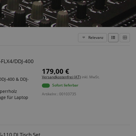
Relevanz
J-FLX4/DDJ-400
179,00 €
Versandkostenfrei (AT)
inkl. MwSt.
 DDJ-400 & DDJ-
Sofort lieferbar
perrholz
Artikelnr.: 00103735
ge für Laptop
S-110 DJ Tisch Set