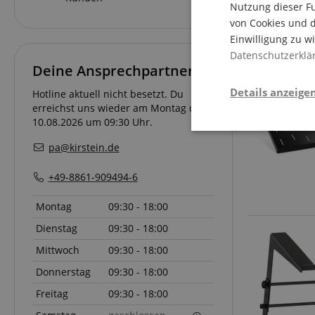
Nutzung dieser Fu
von Cookies und d
Einwilligung zu w
Datenschutzerklä
Deine Ansprechpartner
Details anzeige
Hotline aktuell nicht besetzt. Du
erreichst uns wieder am Montag den
10.08.2026 um 09:30 Uhr.
Stati
pa@kirstein.de
+49-8861-909494-6
Montag
09:30 - 18:00
Dienstag
09:30 - 18:00
Mittwoch
09:30 - 18:00
Statistik-Cookies we
nicht verwendet werd
Donnerstag
09:30 - 18:00
Freitag
09:30 - 18:00