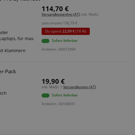
114,70 €
Versandkostenfrei (AT)
inkl. MwSt.
statt einzeln
136,79
€
Du sparst
22,09 €
(16 %)
nder
Laptops, für max.
Sofort lieferbar
Artikelnr.: 00072994
 mit Klammern
er-Pack
19,90 €
inkl. MwSt. +
Versandkosten (AT)
isch
Sofort lieferbar
Artikelnr.: 00106651