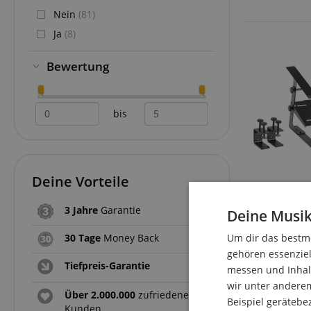
Nein
(81)
Ja
(8)
Bewertung
bis
Deine Vorteile
3 Jahre
Garantie
Deine Musik
30 Tage
Money Back
Um dir das bestmö
gehören essenziel
Tiefpreis-Garantie
messen und Inhalt
wir unter andere
Über 2.000.000
zufriedene
Beispiel gerätebe
Kunden