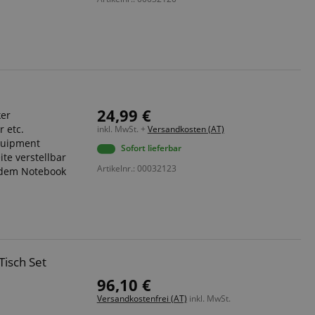
 end user (what
).
e
24,99 €
ker
r etc.
inkl. MwSt. +
Versandkosten (AT)
Equipment
Sofort lieferbar
ite verstellbar
Artikelnr.: 00032123
r dem Notebook
Tisch Set
96,10 €
Versandkostenfrei (AT)
inkl. MwSt.