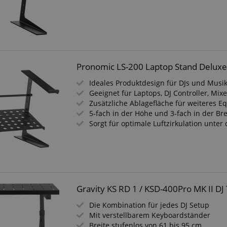
 /
Laufzeit
Beschreibung
stein.at
1 Stunde
Enables remembering the state of zoovu assistant for a given
59
answers were clicked, on which page he was the last time, etc.
Minuten
Pronomic LS-200 Laptop Stand Delux
Google-Datenschutzerklärung
Ideales Produktdesign für DJs und Musi
Geeignet für Laptops, DJ Controller, Mixe
Zusätzliche Ablagefläche für weiteres 
5-fach in der Höhe und 3-fach in der Bre
Sorgt für optimale Luftzirkulation unte
Gravity KS RD 1 / KSD-400Pro MK II DJ 
Die Kombination für jedes DJ Setup
Mit verstellbarem Keyboardständer
Breite stufenlos von 61 bis 95 cm