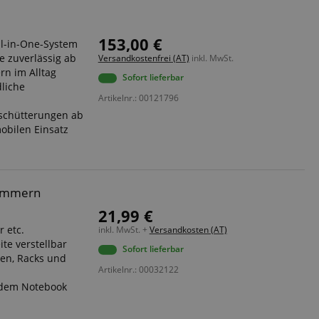
153,00 €
ll-in-One-System
 zuverlässig ab
Versandkostenfrei (AT)
inkl. MwSt.
ern im Alltag
Sofort lieferbar
liche
Artikelnr.: 00121796
schütterungen ab
mobilen Einsatz
lammern
21,99 €
r
r etc.
inkl. MwSt. +
Versandkosten (AT)
ite verstellbar
Sofort lieferbar
hen, Racks und
Artikelnr.: 00032122
r dem Notebook