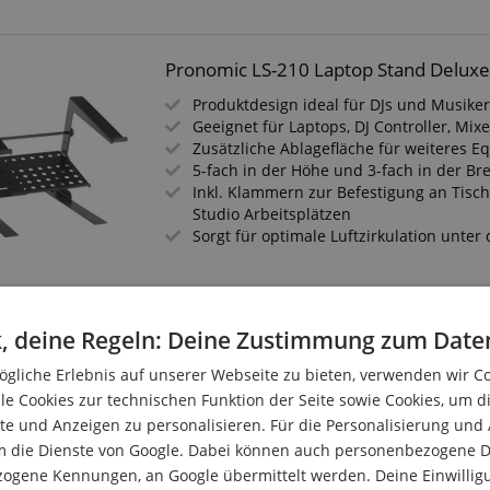
Pronomic LS-210 Laptop Stand Delux
Produktdesign ideal für DJs und Musike
Geeignet für Laptops, DJ Controller, Mixe
Zusätzliche Ablagefläche für weiteres 
5-fach in der Höhe und 3-fach in der Bre
Inkl. Klammern zur Befestigung an Tisc
Studio Arbeitsplätzen
Sorgt für optimale Luftzirkulation unte
IsoAcoustics ISO-PUCK mini Akustik En
, deine Regeln: Deine Zustimmung zum Date
Optimierte Entkopplung für Studio & PA
gliche Erlebnis auf unserer Webseite zu bieten, verwenden wir C
Reduziert Vibrationen und Resonanzen e
le Cookies zur technischen Funktion der Seite sowie Cookies, um d
Belastbar bis 2,75 kg pro ISO-PUCK mini
e und Anzeigen zu personalisieren. Für die Personalisierung und
Ideal für Monitore, Amps und Subwoofe
m die Dienste von Google. Dabei können auch personenbezogene D
Abmessungen (BxH): 44 x 24 mm
zogene Kennungen, an Google übermittelt werden. Deine Einwilligun
Inhalt: 8 Stück