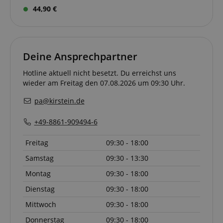
91347
59
the state of
44,90 €
Minuten
zoovu
assistant for
a given end
user (what
answers were
clicked, on
Deine Ansprechpartner
which page
he was the
last time,
Hotline aktuell nicht besetzt. Du erreichst uns
etc.).
Google-
wieder am Freitag den 07.08.2026 um 09:30 Uhr.
Datenschutzerklärung
pa@kirstein.de
+49-8861-909494-6
Freitag
09:30 - 18:00
Samstag
09:30 - 13:30
Montag
09:30 - 18:00
Dienstag
09:30 - 18:00
Mittwoch
09:30 - 18:00
Donnerstag
09:30 - 18:00