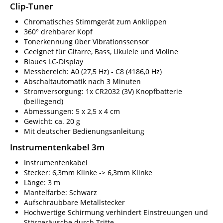
Clip-Tuner
Chromatisches Stimmgerät zum Anklippen
360° drehbarer Kopf
Tonerkennung über Vibrationssensor
Geeignet für Gitarre, Bass, Ukulele und Violine
Blaues LC-Display
Messbereich: A0 (27,5 Hz) - C8 (4186,0 Hz)
Abschaltautomatik nach 3 Minuten
Stromversorgung: 1x CR2032 (3V) Knopfbatterie
(beiliegend)
Abmessungen: 5 x 2,5 x 4 cm
Gewicht: ca. 20 g
Mit deutscher Bedienungsanleitung
Instrumentenkabel 3m
Instrumentenkabel
Stecker: 6,3mm Klinke -> 6,3mm Klinke
Länge: 3 m
Mantelfarbe: Schwarz
Aufschraubbare Metallstecker
Hochwertige Schirmung verhindert Einstreuungen und
Störgeräusche durch Tritte