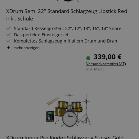
Google-
Datenschutzerklärung
XDrum Semi 22" Standard Schlagzeug Lipstick Red
inkl. Schule
Standard Kesselgrößen: 22", 12", 13", 16", 14" Snare
Das perfekte Einsteigerset
Komplettes Schlagzeug mit allem Drum und Dran
Schnell aufgebaut
mehr anzeigen
Höhenverstellbarer Hocker
339,00 €
Inkl. Drumsticks, Aufbauanleitung und Schlagzeugschule
Versandkostenfrei (AT)
inkl. MwSt.
XDrum Junior Pro Kinder Schlagzeug Sunset Gold