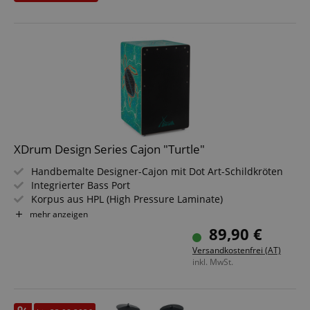
Sparset inklusive Hocker, Schule und Kopfhörer
XDrum Design Series Cajon "Turtle"
Handbemalte Designer-Cajon mit Dot Art-Schildkröten
Integrierter Bass Port
Korpus aus HPL (High Pressure Laminate)
Obere Hälfte der Schlagfläche geschraubt
mehr anzeigen
Fest installierter Snare-Teppich
89,90 €
Durchsetzungsstarker Bass
Versandkostenfrei (AT)
inkl. MwSt.