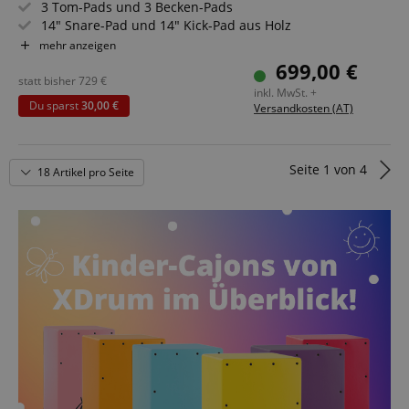
3 Tom-Pads und 3 Becken-Pads
14" Snare-Pad und 14" Kick-Pad aus Holz
720 Sounds, 20 Preset- und 20 User-Kits
mehr anzeigen
6 dedizierte Fader für Volume-, Effekt- oder MIDI-
699,00 €
Steuerung
statt bisher
729
€
inkl. MwSt. +
Inklusive Rack
Du sparst
30,00 €
Versandkosten (AT)
Seite
1
von
4
18 Artikel pro Seite