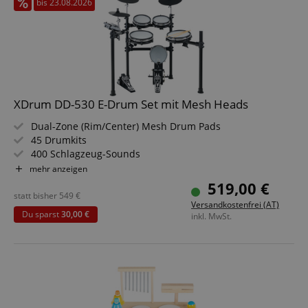
bis 23.08.2026
XDrum DD-530 E-Drum Set mit Mesh Heads
Dual-Zone (Rim/Center) Mesh Drum Pads
45 Drumkits
400 Schlagzeug-Sounds
Lernmodus
mehr anzeigen
Hintergrundbeleuchtetes Segment-LCD
519,00 €
Kopfhörer-Ausgang, USB, MIDI IN, MIDI OUT
statt bisher
549
€
Versandkostenfrei (AT)
Du sparst
30,00 €
inkl. MwSt.