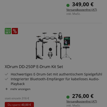
349,00 €
Versandkostenfrei (AT)
inkl. MwSt.
XDrum DD-250P E-Drum Kit Set
Hochwertiges E-Drum-Set mit authentischem Spielgefühl
Integrierter Bluetooth-Empfänger für kabelloses Audio-
Playback
4" Kickpad mit echter Fußmaschine statt einfachem
mehr anzeigen
Controller
276,00 €
Erweiterbar durch zusätzlichen Beckenpad-Eingang
statt einzeln
316
€
Versandkostenfrei (AT)
Realistische Mesh-Heads für präzise Dynamiksteuerung
Du sparst
40,00 €
inkl. MwSt.