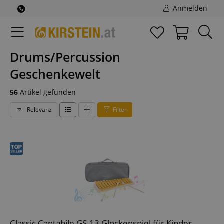
Anmelden
Drums/Percussion
Geschenkewelt
56
Artikel gefunden
Relevanz
Filter
Classic Cantabile GS-13 Glockenspiel für Kinder