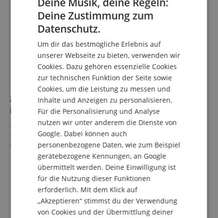
Deine Musik, deine Regeln:
Deine Zustimmung zum
ENGLISH
Datenschutz.
GERMAN
Um dir das bestmögliche Erlebnis auf
DUTCH
unserer Webseite zu bieten, verwenden wir
Cookies. Dazu gehören essenzielle Cookies
FRENCH
zur technischen Funktion der Seite sowie
ITALIAN
Cookies, um die Leistung zu messen und
XDrum Junior Pro Kinder Schlagzeug Black Sparkle
Inhalte und Anzeigen zu personalisieren.
SPANISH
inkl. Schule
Für die Personalisierung und Analyse
nutzen wir unter anderem die Dienste von
Kompaktes Juniorset
Google. Dabei können auch
Geeignet von 5-9 Jahren
personenbezogene Daten, wie zum Beispiel
Kinderleicht zusammengebaut
Platzsparend
gerätebezogene Kennungen, an Google
mehr anzeigen
Inkl. Drumsticks, Stimmschlüssel und Hocker
übermittelt werden. Deine Einwilligung ist
239,00 €
für die Nutzung dieser Funktionen
Versandkostenfrei (AT)
erforderlich. Mit dem Klick auf
inkl. MwSt.
„Akzeptieren“ stimmst du der Verwendung
von Cookies und der Übermittlung deiner