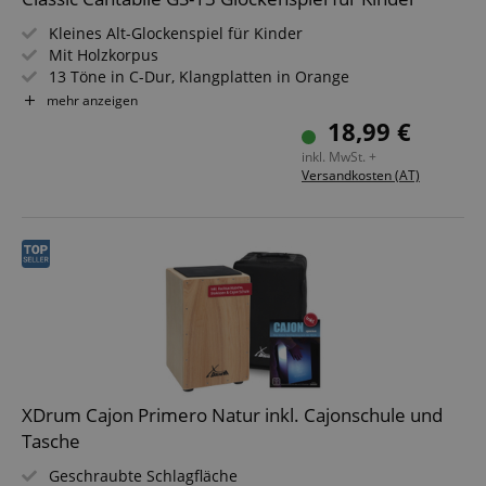
Kleines Alt-Glockenspiel für Kinder
Mit Holzkorpus
13 Töne in C-Dur, Klangplatten in Orange
Zertifiziert nach DIN EN 71/3, frei von Phthalaten
mehr anzeigen
Inkl. 2 Holz-Schlägel (im Glockenspiel verstaubar)
18,99 €
Inkl. Transport- und Aufbewahrungstasche
inkl. MwSt. +
Versandkosten (AT)
XDrum Cajon Primero Natur inkl. Cajonschule und
Tasche
Geschraubte Schlagfläche