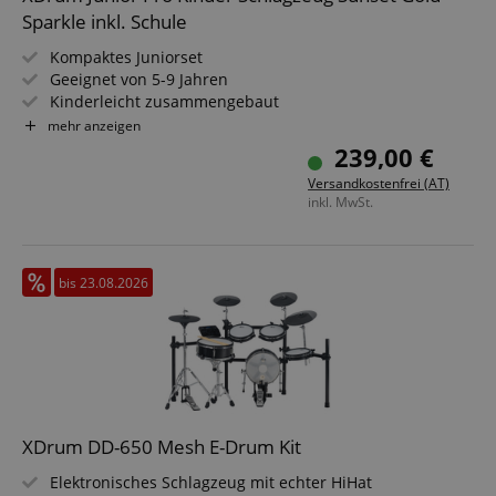
Sparkle inkl. Schule
Kompaktes Juniorset
Geeignet von 5-9 Jahren
Kinderleicht zusammengebaut
Platzsparend
mehr anzeigen
Inkl. Drumsticks, Stimmschlüssel und Hocker
239,00 €
Versandkostenfrei (AT)
inkl. MwSt.
bis 23.08.2026
XDrum DD-650 Mesh E-Drum Kit
Elektronisches Schlagzeug mit echter HiHat