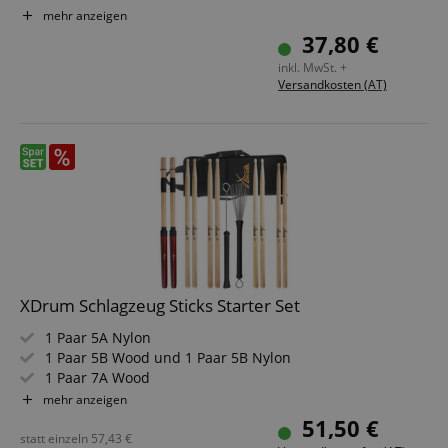
Schwarz satinierte Hardware
mehr anzeigen
Lackiert
37,80 €
Gewicht: 2,2 kg
inkl. MwSt. +
Versandkosten (AT)
XDrum Schlagzeug Sticks Starter Set
1 Paar 5A Nylon
1 Paar 5B Wood und 1 Paar 5B Nylon
1 Paar 7A Wood
1 Paar Jazzbesen und 1 Paar Rods Ahorn
mehr anzeigen
Im Set mit robuster Drumsticktasche
51,50 €
statt einzeln
57,43
€