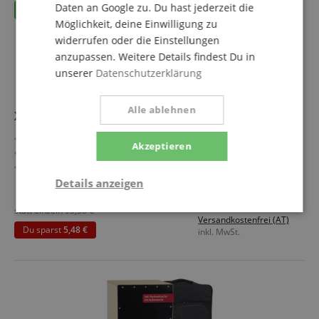
Daten an Google zu. Du hast jederzeit die
Möglichkeit, deine Einwilligung zu
widerrufen oder die Einstellungen
anzupassen. Weitere Details findest Du in
unserer
Datenschutzerklärung
Alle ablehnen
XDrum Omshanti Klangschale 22 cm Komplett Set
Ideal für Meditations- und Therapiezwecke
Akzeptieren
Handgehämmert
Legierung aus 7 verschiedenen Metallen
Durchmesser: ca. 22 cm
Details anzeigen
mehr anzeigen
Gewicht: ca. 1500 g
89,90 €
Spar-Set inklusive passendem Kissen und Schlägel
statt einzeln
95,38
€
Statistik
Marketing
Funktional
Versandkostenfrei (AT)
Du sparst
5,48 €
inkl. MwSt.
Statistik
Marketing
Funktional