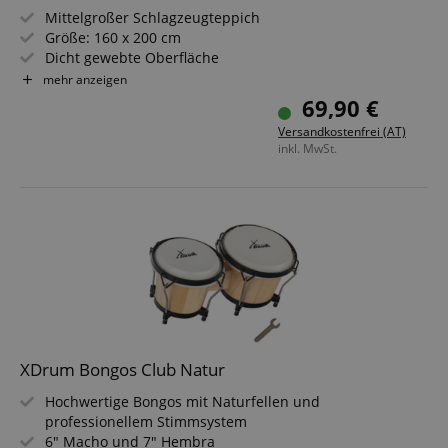
Mittelgroßer Schlagzeugteppich
Größe: 160 x 200 cm
Dicht gewebte Oberfläche
Rutschfeste Unterseite mit Gummierung
mehr anzeigen
Mit Klettband zur Fixierung
69,90 €
Inklusive Transporttasche
Versandkostenfrei (AT)
inkl. MwSt.
XDrum Bongos Club Natur
Hochwertige Bongos mit Naturfellen und
professionellem Stimmsystem
6" Macho und 7" Hembra