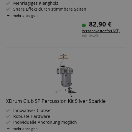
Mehrlagiges Klangholz
Snare Effekt durch stimmbare Saiten
Durchsetzungsstarker Bass
mehr anzeigen
Inklusive Sitzkissen, Rucksacktasche & Cajonschule
82,90 €
Versandkostenfrei (AT)
inkl. MwSt.
XDrum Club SP Percussion Kit Silver Sparkle
Innovatives Clubset
Robuste Hardware
Individuelle Anordnung möglich
Inkl. 1 Paar Drumsticks und Stimmschlüssel
mehr anzeigen