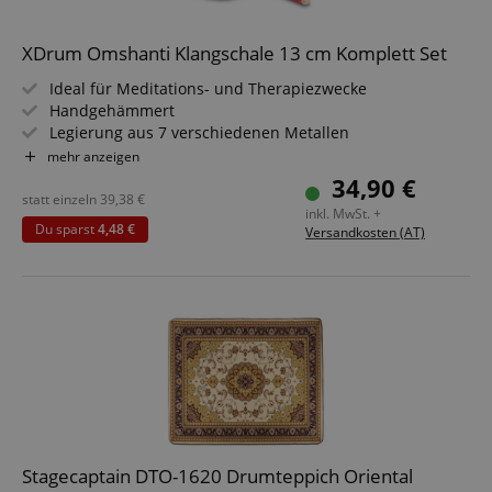
XDrum Omshanti Klangschale 13 cm Komplett Set
Ideal für Meditations- und Therapiezwecke
Handgehämmert
Legierung aus 7 verschiedenen Metallen
Durchmesser: ca. 13 cm
mehr anzeigen
Gewicht: ca. 500 g
34,90 €
Spar-Set inklusive passendem Kissen und Schlägel
statt einzeln
39,38
€
inkl. MwSt. +
Du sparst
4,48 €
Versandkosten (AT)
Stagecaptain DTO-1620 Drumteppich Oriental