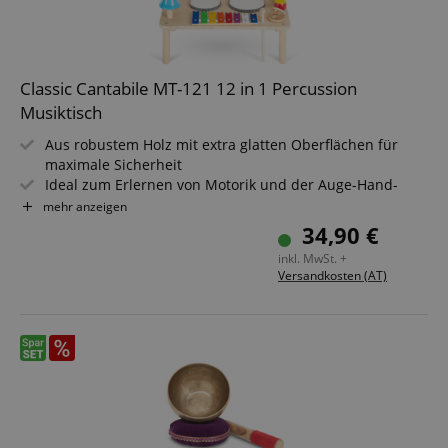
Classic Cantabile MT-121 12 in 1 Percussion
Musiktisch
Aus robustem Holz mit extra glatten Oberflächen für
maximale Sicherheit
Ideal zum Erlernen von Motorik und der Auge-Hand-
Koordination
mehr anzeigen
Perfekt für die musikalische Früherziehung
34,90 €
Zertifiziert nach EN 71
inkl. MwSt. +
Nicht für Kinder unter 12 Monaten geeignet
Versandkosten (AT)