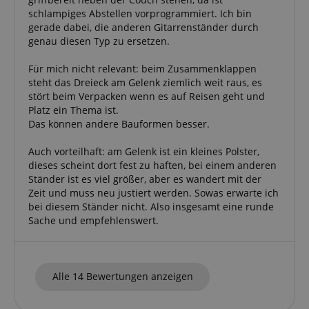
schlampiges Abstellen vorprogrammiert. Ich bin
Statistik-Cookies werden verwendet, um zu sehen,
gerade dabei, die anderen Gitarrenständer durch
wie Besucher die Website nutzen, z.B. Analyse-
genau diesen Typ zu ersetzen.
Cookies. Diese Cookies können nicht verwendet
werden, um einen bestimmten Besucher direkt zu
Für mich nicht relevant: beim Zusammenklappen
identifizieren.
steht das Dreieck am Gelenk ziemlich weit raus, es
stört beim Verpacken wenn es auf Reisen geht und
Platz ein Thema ist.
Das können andere Bauformen besser.
Auch vorteilhaft: am Gelenk ist ein kleines Polster,
dieses scheint dort fest zu haften, bei einem anderen
Anbieter /
Cookie
Laufzeit
Beschreibung
Domain
Ständer ist es viel größer, aber es wandert mit der
Zeit und muss neu justiert werden. Sowas erwarte ich
zoovu-
www.kirstein.at
1
Enables
bei diesem Ständer nicht. Also insgesamt eine runde
vid-
Stunde
remembering
91347
59
the state of
Sache und empfehlenswert.
Minuten
zoovu
assistant for
a given end
user (what
answers were
clicked, on
Alle 14 Bewertungen anzeigen
which page
he was the
last time,