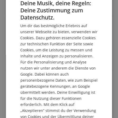
Deine Musik, deine Regeln:
schnell und platzsparend aufgestellt werden kann
Tolles Produkt
Deine Zustimmung zum
ENGLISH
Datenschutz.
GERMAN
Um dir das bestmögliche Erlebnis auf
DUTCH
unserer Webseite zu bieten, verwenden wir
Pries-Leistung super!
Cookies. Dazu gehören essenzielle Cookies
FRENCH
Bewertung von
Julia
vom 02.04.2024
zur technischen Funktion der Seite sowie
verifizierter Kauf
ITALIAN
Cookies, um die Leistung zu messen und
Klasse und sehr praktisch, individuell einstellbar, so
Inhalte und Anzeigen zu personalisieren.
SPANISH
dass zwischendurch sogar noch seine kleine
Für die Personalisierung und Analyse
Spielzeuggitarre dadrauf Platz findet. :)
nutzen wir unter anderem die Dienste von
Google. Dabei können auch
personenbezogene Daten, wie zum Beispiel
gerätebezogene Kennungen, an Google
Schnelle und sehr gut !!
übermittelt werden. Deine Einwilligung ist
Bewertung von
Harald
vom 22.01.2023
für die Nutzung dieser Funktionen
verifizierter Kauf
erforderlich. Mit dem Klick auf
Kirstein ist super !! Schnelle Lieferung, kompetente
„Akzeptieren“ stimmst du der Verwendung
Betreuung und sehr zuverlässig.
von Cookies und der Übermittlung deiner