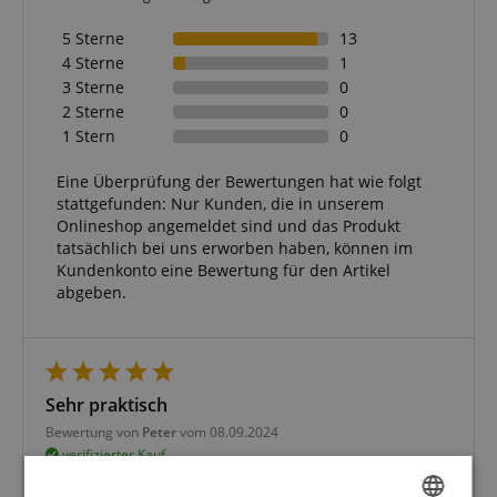
5 Sterne
13
4 Sterne
1
3 Sterne
0
2 Sterne
0
1 Stern
0
Eine Überprüfung der Bewertungen hat wie folgt
stattgefunden: Nur Kunden, die in unserem
Onlineshop angemeldet sind und das Produkt
tatsächlich bei uns erworben haben, können im
Kundenkonto eine Bewertung für den Artikel
abgeben.
Sehr praktisch
Bewertung von
Peter
vom 08.09.2024
verifizierter Kauf
Ein Gitarrenständer, der gut gepolstert ist und der