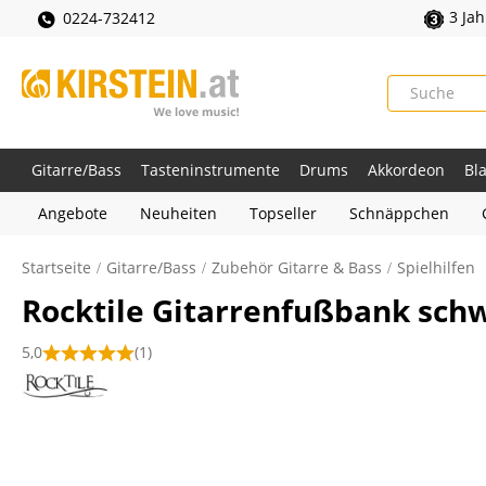
3 Ja
0224-732412
Gitarre/Bass
Tasteninstrumente
Drums
Akkordeon
Bl
Angebote
Neuheiten
Topseller
Schnäppchen
Startseite
Gitarre/Bass
Zubehör Gitarre & Bass
Spielhilfen
Rocktile Gitarrenfußbank schw
5,0
(1)