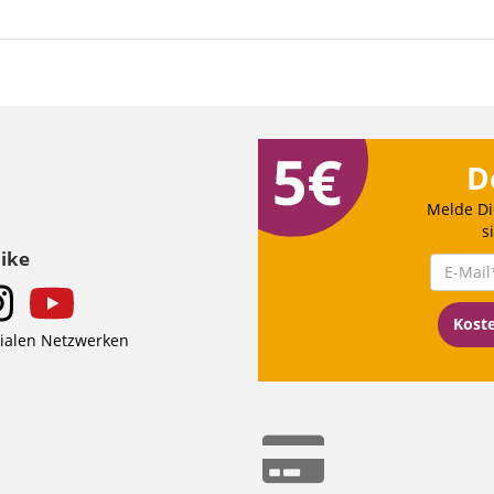
D
Melde Di
s
Like
Kost
zialen Netzwerken