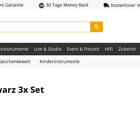
hre Garantie
30 Tage Money Back
Kostenloser 
asinstrumente
Live & Studio
Event & Freizeit
HiFi
Zubehör
Geschenkewelt
Kinderinstrumente
arz 3x Set