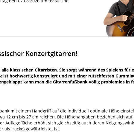
reitag den 07.08.2026 um 09:30 Uhr.
sischer Konzertgitarren!
 alle klassischen Gitarristen. Sie sorgt während des Spielens für 
k ist hochwertig konstruiert und mit einer rutschfesten Gummia
klappt kann man die Gitarrenfußbank völlig problemlos in fa
ank mit einem Handgriff auf die individuell optimale Höhe einstel
twa 12 cm bis 27 cm reichen. Die Höhenangaben beziehen sich auf 
 Auflagefläche erhöht sich gleichzeitig auch deren Neigungswink
 als Hacke) gewährleistet ist.