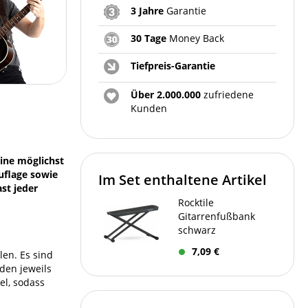
3 Jahre
Garantie
30 Tage
Money Back
Tiefpreis-Garantie
Über 2.000.000
zufriedene
Kunden
eine möglichst
uflage sowie
Im Set enthaltene Artikel
st jeder
Rocktile
Gitarrenfußbank
schwarz
7,09 €
len. Es sind
den jeweils
el, sodass