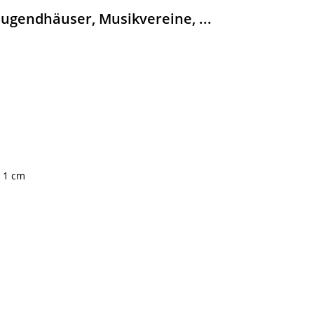
 Jugendhäuser, Musikvereine, ...
 1 cm