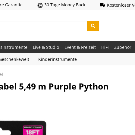
hre Garantie
30 Tage Money Back
Kostenloser 
asinstrumente
Live & Studio
Event & Freizeit
HiFi
Zubehör
Geschenkewelt
Kinderinstrumente
el
abel 5,49 m Purple Python