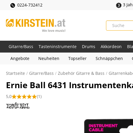
3 Ja
0224-732412
Gitarre/Bass
Tasteninstrumente
Drums
Akkordeon
Bl
Angebote
Neuheiten
Topseller
Schnäppchen
Startseite
Gitarre/Bass
Zubehör Gitarre & Bass
Gitarrenkab
Ernie Ball 6431 Instrumentenk
5,0
(1)