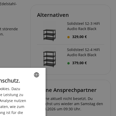
Edelstahl-
Alternativen
Solidsteel S2-3 HiFi
Audio Rack Black
rt störende
en.
329,00 €
Solidsteel S2-4 HiFi
Audio Rack Black
379,00 €
nschutz.
ookies. Dazu
ENGLISH
Deine Ansprechpartner
ie Leistung zu
GERMAN
Hotline aktuell nicht besetzt. Du
 Analyse nutzen
erreichst uns wieder am Samstag den
DUTCH
aten, wie zum
08.08.2026 um 09:30 Uhr.
g ist für die
FRENCH