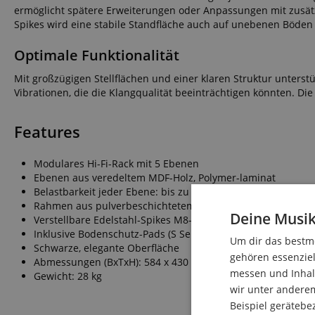
ermöglicht spätere Erweiterungen oder Anpassungen mit zusätz
Spikes wird eine stabile Standfläche auch auf unebenen Böden 
Optimale Funktionalität
Mit großzügigen Stellflächen und einer klaren Struktur unterst
Vibrationen, die die Klangqualität beeinträchtigen könnten. 
Features
Modulares Hi-Fi-Rack mit 5 Ebenen
Ebenen aus veredeltem MDF-Holz, Polymer-laminat
Belastbarkeit jeder Ebene: bis zu 50 kg
Rahmen aus pulverbeschichtetem Metall und eloxierten A
Deine Musik
Verstellbare Edelstahl-Spikes M8-Gewinde
Inklusive Bodenschutz-Pads (S Series Pads)
Um dir das bestmö
Schwarze, elegante Oberfläche
gehören essenziel
Abmessungen (BxTxH): 584 x 430 x 1070 mm
messen und Inhalt
Gewicht: 28 kg
wir unter andere
Beispiel gerätebe