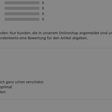
0
 /
0
Laufzeit
Beschreibung
0
stein.at
1 Stunde
Enables remembering the state of zoovu assistant for a given
0
59
answers were clicked, on which page he was the last time, etc.
Minuten
unden: Nur Kunden, die in unserem Onlineshop angemeldet sind u
undenkonto eine Bewertung für den Artikel abgeben.
Google-Datenschutzerklärung
ich ganz schön verschätzt.
optimal
eden