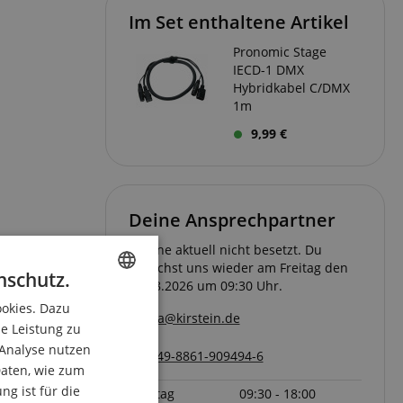
Im Set enthaltene Artikel
Pronomic Stage
IECD-1 DMX
Hybridkabel C/DMX
1m
9,99 €
Deine Ansprechpartner
Hotline aktuell nicht besetzt. Du
erreichst uns wieder am Freitag den
nschutz.
07.08.2026 um 09:30 Uhr.
ookies. Dazu
ENGLISH
pa@kirstein.de
ie Leistung zu
GERMAN
 Analyse nutzen
+49-8861-909494-6
DUTCH
aten, wie zum
g ist für die
Freitag
09:30 - 18:00
FRENCH