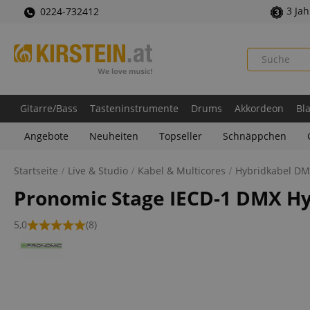
3 Ja
0224-732412
Gitarre/Bass
Tasteninstrumente
Drums
Akkordeon
Bl
Angebote
Neuheiten
Topseller
Schnäppchen
Startseite
Live & Studio
Kabel & Multicores
Hybridkabel DM
Pronomic Stage IECD-1 DMX H
5,0
(8)