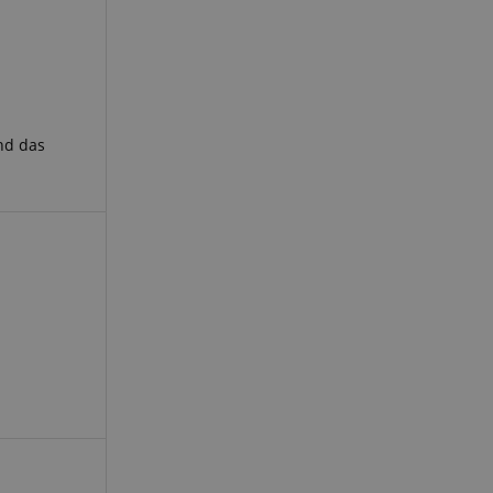
 end user (what
).
nd das