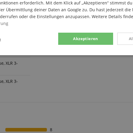
nktionen erforderlich. Mit dem Klick auf „Akzeptieren“ stimmst 
er Übermittlung deiner Daten an Google zu. Du hast jederzeit die 
iderrufen oder die Einstellungen anzupassen. Weitere Details find
rung
n
Akzeptieren
A
stik
Marketing
Funk
e, XLR 3-
e, XLR 3-
Statistik
Marketing
Funktional
rden verwendet, um zu sehen, wie Besucher die Website nutzen, z.B. Analyse-Cookies.
en, um einen bestimmten Besucher direkt zu identifizieren.
8