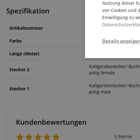
Nutzung dieser Fu
Spezifikation
von Cookies und d
Einwilligung zu w
Datenschutzerklä
Artikelnummer
00052354
Farbe
Schwarz
Details anzeige
Länge (Meter)
1
Stati
Kaltgerätestecker/ Buchs
Stecker 2
polig female
Kaltgerätestecker/ Buchs
Stecker 1
polig male
Statistik-Cookies we
Kundenbewertungen
nicht verwendet werd
5 Sterne