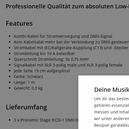
Professionelle Qualität zum absoluten Low
Features
Kombi-Kabel für Stromversorgung und DMX-Signal
Kein Kabelsalat mehr bei der Verbindung zu DMX-gesteuert
Stromkabel mit IEC/Kaltgeräte-Kupplung (C13) und -Stecker
Stromleitung bis 10 A belastbar
Querschnitt Stromleitung: 3x 0,75 mm²
Signalkabel mit XLR 3-polig male und XLR 3-polig female
Jede Seite 19 cm aufgesplisst
Farbe: Schwarz
Länge: 1 m
Gewicht: 0,3 kg
Deine Musik
Um dir das bestmö
Lieferumfang
gehören essenziel
messen und Inhalt
wir unter andere
3 x Pronomic Stage IECD-1 DMX Hybridkabel C/DMX 1m
Beispiel gerätebe