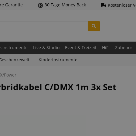
hre Garantie
30 Tage Money Back
Kostenloser 
asinstrumente
Live & Studio
Event & Freizeit
HiFi
Zubehör
Geschenkewelt
Kinderinstrumente
X/Power
ybridkabel C/DMX 1m 3x Set