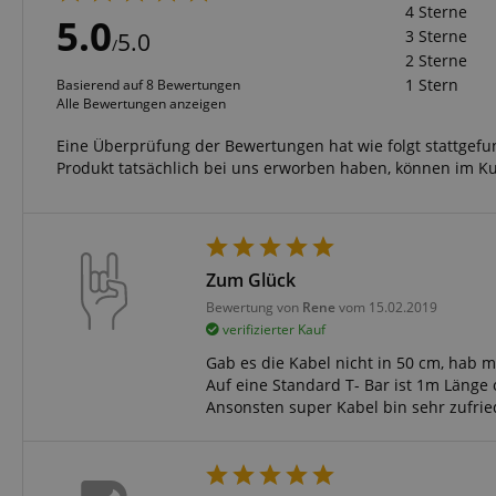
4 Sterne
5.0
Anbieter
3 Sterne
5.0
Cookie
/
Domain
2 Sterne
zoovu-
www.kir
1 Stern
Basierend auf 8 Bewertungen
vid-
Alle Bewertungen anzeigen
91347
Eine Überprüfung der Bewertungen hat wie folgt stattgef
Produkt tatsächlich bei uns erworben haben, können im K
Zum Glück
Bewertung von
Rene
vom 15.02.2019
verifizierter Kauf
Gab es die Kabel nicht in 50 cm, hab m
Auf eine Standard T- Bar ist 1m Länge 
Ansonsten super Kabel bin sehr zufri