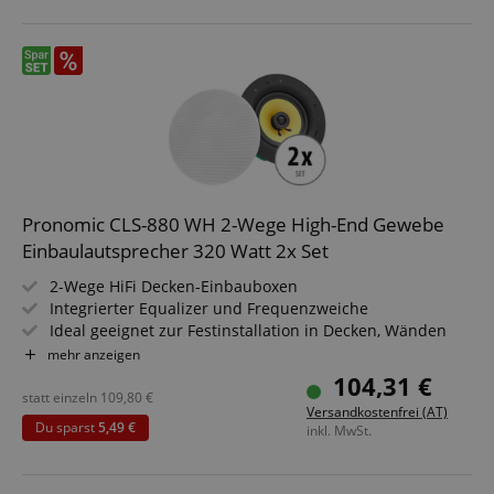
Pronomic CLS-880 WH 2-Wege High-End Gewebe
Einbaulautsprecher 320 Watt 2x Set
2-Wege HiFi Decken-Einbauboxen
Integrierter Equalizer und Frequenzweiche
Ideal geeignet zur Festinstallation in Decken, Wänden
und Fahrzeugen
mehr anzeigen
Belastbarkeit: 80/160/320 Watt (RMS/Musikleistung/Peak)
104,31 €
8" (203 mm) Gewebe-Woofer, 0,75" (19 mm) Titanium-
statt einzeln
109,80
€
Versandkostenfrei (AT)
Kalotten-Hochtöner
Du sparst
5,49 €
inkl. MwSt.