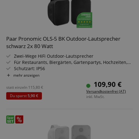
Paar Pronomic OLS-5 BK Outdoor-Lautsprecher
schwarz 2x 80 Watt
Zwei-Wege HiFi Outdoor-Lautsprecher
Für Restaurants, Biergärten, Gartenpartys, Hochzeiten,...
Schutzart: IP56
Belastbarkeit: 40 Watt (RMS)
mehr anzeigen
Frequenzbereich: 90 Hz - 20 kHz
109,90 €
statt einzeln
115,80
€
Versandkostenfrei (AT)
Du sparst
5,90 €
inkl. MwSt.