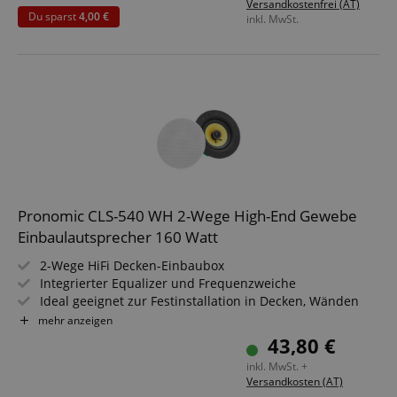
Versandkostenfrei (AT)
Kalotten-Hochtöner
Du sparst
4,00 €
inkl. MwSt.
Pronomic CLS-540 WH 2-Wege High-End Gewebe
Einbaulautsprecher 160 Watt
2-Wege HiFi Decken-Einbaubox
Integrierter Equalizer und Frequenzweiche
Ideal geeignet zur Festinstallation in Decken, Wänden
und Fahrzeugen
mehr anzeigen
Belastbarkeit: 40/80/160 Watt (RMS/Musikleistung/Peak)
43,80 €
5,25" (133 mm) Gewebe-Woofer, 0,75" (19 mm) Titanium-
inkl. MwSt. +
Kalotten-Hochtöner
Versandkosten (AT)