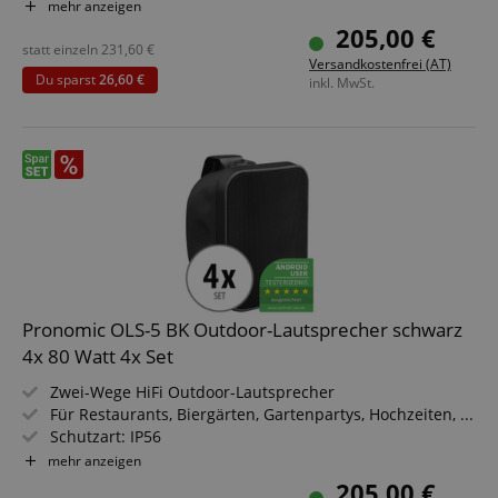
Belastbarkeit: 40 Watt (RMS)
mehr anzeigen
Datenschutzerklärung
Frequenzbereich: 90 Hz - 20 kHz
205,00 €
statt einzeln
231,60
€
Versandkostenfrei (AT)
Du sparst
26,60 €
inkl. MwSt.
Pronomic OLS-5 BK Outdoor-Lautsprecher schwarz
4x 80 Watt 4x Set
Zwei-Wege HiFi Outdoor-Lautsprecher
Für Restaurants, Biergärten, Gartenpartys, Hochzeiten, ...
Schutzart: IP56
Belastbarkeit: 40 Watt (RMS)
mehr anzeigen
Frequenzbereich: 90 Hz - 20 kHz
205,00 €