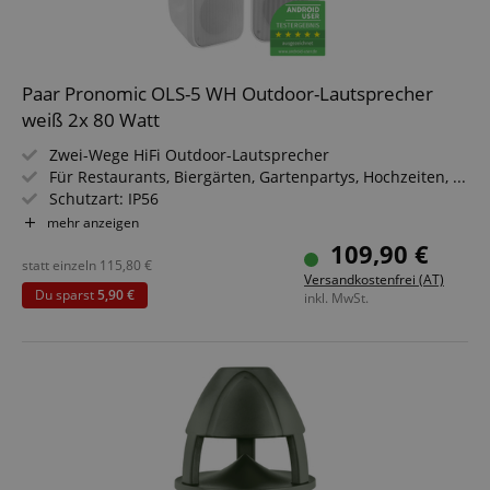
Paar Pronomic OLS-5 WH Outdoor-Lautsprecher
weiß 2x 80 Watt
Zwei-Wege HiFi Outdoor-Lautsprecher
Für Restaurants, Biergärten, Gartenpartys, Hochzeiten, ...
Schutzart: IP56
Belastbarkeit: 40 Watt (RMS)
mehr anzeigen
Frequenzbereich: 90 Hz - 20 kHz
109,90 €
statt einzeln
115,80
€
Versandkostenfrei (AT)
Du sparst
5,90 €
inkl. MwSt.