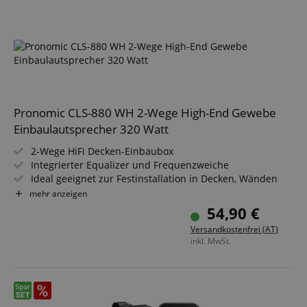
Pronomic CLS-880 WH 2-Wege High-End Gewebe
Einbaulautsprecher 320 Watt
2-Wege HiFi Decken-Einbaubox
Integrierter Equalizer und Frequenzweiche
Ideal geeignet zur Festinstallation in Decken, Wänden
und Fahrzeugen
mehr anzeigen
Belastbarkeit: 80/160/320 Watt (RMS/Musikleistung/Peak)
54,90 €
8" (203 mm) Gewebe-Woofer, 0,75" (19 mm) Titanium-
Versandkostenfrei (AT)
Kalotten-Hochtöner
inkl. MwSt.