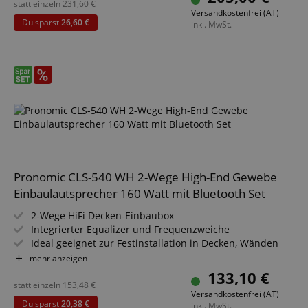
statt einzeln
231,60
€
Versandkostenfrei (AT)
Du sparst
26,60 €
inkl. MwSt.
Pronomic CLS-540 WH 2-Wege High-End Gewebe
Einbaulautsprecher 160 Watt mit Bluetooth Set
2-Wege HiFi Decken-Einbaubox
Integrierter Equalizer und Frequenzweiche
Ideal geeignet zur Festinstallation in Decken, Wänden
und Fahrzeugen
mehr anzeigen
Belastbarkeit: 40/80/160 Watt (RMS/Musikleistung/Peak)
133,10 €
5,25" (133 mm) Gewebe-Woofer, 0,75" (19 mm) Titanium-
statt einzeln
153,48
€
Versandkostenfrei (AT)
Kalotten-Hochtöner
Du sparst
20,38 €
inkl. MwSt.