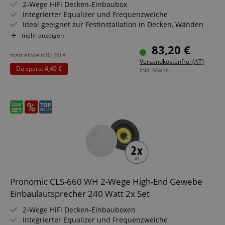
2-Wege HiFi Decken-Einbaubox
Integrierter Equalizer und Frequenzweiche
Ideal geeignet zur Festinstallation in Decken, Wänden
und Fahrzeugen
mehr anzeigen
Belastbarkeit: 40/80/160 Watt (RMS/MusikLeistung/Peak)
83,20 €
5,25" (133 mm) Gewebe-Woofer, 0,75" (19 mm) Titanium-
statt einzeln
87,60
€
Versandkostenfrei (AT)
Kalotten-Hochtöner
Du sparst
4,40 €
inkl. MwSt.
Pronomic CLS-660 WH 2-Wege High-End Gewebe
Einbaulautsprecher 240 Watt 2x Set
2-Wege HiFi Decken-Einbauboxen
Integrierter Equalizer und Frequenzweiche