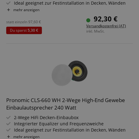
Ideal geeignet zur Festinstallation in Decken, Wänden
und Fahrzeugen
mehr anzeigen
Belastbarkeit: 60/120/240 Watt (RMS/Musikleistung/Peak)
92,30 €
6,5" (165 mm) Gewebe-Woofer, 1,2" (30 mm) Seiden-
statt einzeln
97,60
€
Versandkostenfrei (AT)
Kalotten-Hochtöner
Du sparst
5,30 €
inkl. MwSt.
Pronomic CLS-660 WH 2-Wege High-End Gewebe
Einbaulautsprecher 240 Watt
2-Wege HiFi Decken-Einbaubox
Integrierter Equalizer und Frequenzweiche
Ideal geeignet zur Festinstallation in Decken, Wänden
und Fahrzeugen
mehr anzeigen