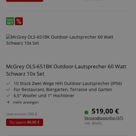
Sparset inklusive Mini-Hifi-Verstärker und
Lautsprecherkabel
McGrey OLS-651BK Outdoor-Lautsprecher 60 Watt
Schwarz 10x Set
10 Stück Zwei-Wege HiFi Outdoor-Lautsprecher (IP56)
Für Restaurant, Biergarten, Terrasse und Garten
6,5" Woofer und 1" Hochtöner
Belastbarkeit: 60 Watt @ 8 Ohm
mehr anzeigen
Für 70/100V-Betrieb geeignet
519,00 €
Frequenzbereich: 75 Hz - 20 kHz
statt einzeln
599
€
Versandkostenfrei (AT)
Du sparst
80,00 €
inkl. MwSt.