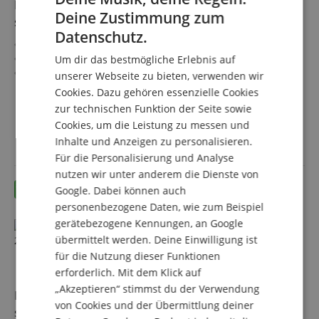
Pronomic HLS-560 BK 360° Outdoor-Lautsprecher
Deine Zustimmung zum
schwarz 240 Watt
ENGLISH
Datenschutz.
2-Wege 360° Garten-Lautsprecher
GERMAN
Ideal für Garten, Restaurant, Spielplatz, Freizeitpark, etc.
Um dir das bestmögliche Erlebnis auf
DUTCH
360° Schallverteilung
unserer Webseite zu bieten, verwenden wir
Belastbarkeit: 60/120/240 Watt (RMS/Musikleistung/Peak
mehr anzeigen
Cookies. Dazu gehören essenzielle Cookies
FRENCH
@ 8 Ohm)
149,90 €
zur technischen Funktion der Seite sowie
Wasser- und UV-resistent (IP56)
ITALIAN
Cookies, um die Leistung zu messen und
Versandkostenfrei (AT)
70/100V-Option
inkl. MwSt.
Inhalte und Anzeigen zu personalisieren.
SPANISH
Für die Personalisierung und Analyse
nutzen wir unter anderem die Dienste von
Google. Dabei können auch
personenbezogene Daten, wie zum Beispiel
gerätebezogene Kennungen, an Google
übermittelt werden. Deine Einwilligung ist
für die Nutzung dieser Funktionen
erforderlich. Mit dem Klick auf
„Akzeptieren“ stimmst du der Verwendung
Pronomic HLS-560 BK 360° Outdoor-Lautsprecher
von Cookies und der Übermittlung deiner
schwarz 2x Set