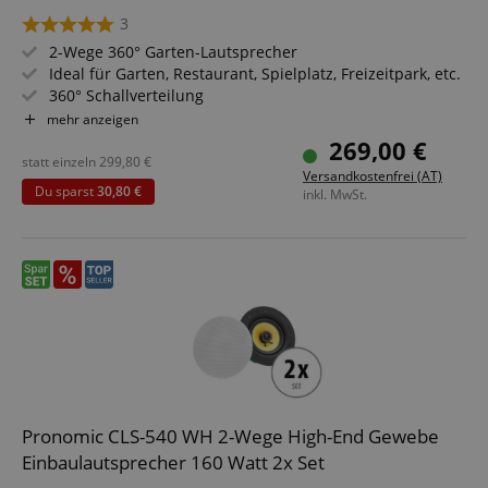
3
2-Wege 360° Garten-Lautsprecher
Ideal für Garten, Restaurant, Spielplatz, Freizeitpark, etc.
360° Schallverteilung
Belastbarkeit: 60/120/240 Watt (RMS/Musikleistung/Peak
mehr anzeigen
@ 8 Ohm)
269,00 €
Wasser- und UV-resistent (IP56)
statt einzeln
299,80
€
Versandkostenfrei (AT)
70/100V-Option
Du sparst
30,80 €
inkl. MwSt.
2 Stück im Sparset
Pronomic CLS-540 WH 2-Wege High-End Gewebe
Einbaulautsprecher 160 Watt 2x Set