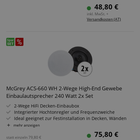
Belastbarkeit: 60/120/240 Watt (RMS/Musikleistung/Peak)
48,80 €
6,5" (165 mm) Gewebe-Woofer, 1,2" (30 mm) Seiden-
inkl. MwSt. +
Kalotten-Hochtöner
Versandkosten (AT)
McGrey ACS-660 WH 2-Wege High-End Gewebe
Einbaulautsprecher 240 Watt 2x Set
2-Wege HiFi Decken-Einbaubox
Integrierter Hochtonregler und Frequenzweiche
Ideal geeignet zur Festinstallation in Decken, Wänden
und Fahrzeugen
mehr anzeigen
Leistung: 60/120/240 Watt (RMS/Musikleistung/Peak)
75,80 €
6,5" (165 mm) Gewebe-Woofer, 0,75" (20 mm) Seiden-
statt einzeln
79,80
€