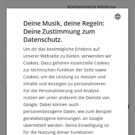
Kontaminierte Kleidung
P362
ausziehen und vor
erneutem Tragen waschen.
Deine Musik, deine Regeln:
Deine Zustimmung zum
ENGLISH
Datenschutz.
Zubehör
GERMAN
Um dir das bestmögliche Erlebnis auf
DUTCH
unserer Webseite zu bieten, verwenden wir
Cookies. Dazu gehören essenzielle Cookies
FRENCH
zur technischen Funktion der Seite sowie
ITALIAN
Cookies, um die Leistung zu messen und
Inhalte und Anzeigen zu personalisieren.
SPANISH
Für die Personalisierung und Analyse
nutzen wir unter anderem die Dienste von
Google. Dabei können auch
8
personenbezogene Daten, wie zum Beispiel
Classic Cantabile TS-153
tonestro Guthaben
gerätebezogene Kennungen, an Google
Trompetenständer
Monate
übermittelt werden. Deine Einwilligung ist
für die Nutzung dieser Funktionen