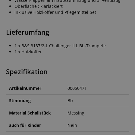
Wasserklappen am Hauptstimmzug und 3. Ventilzug
Oberfläche : klarlackiert
Inklusive Holzkoffer und Pflegemittel-Set
Lieferumfang
1 x B&S 3137/2-L Challenger II L Bb-Trompete
1 x Holzkoffer
Spezifikation
Artikelnummer
00050471
Stimmung
Bb
Material Schallstück
Messing
auch für Kinder
Nein