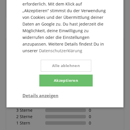
erforderlich. Mit dem Klick auf
13,99
€
„Akzeptieren“ stimmst du der Verwendung
von Cookies und der Übermittlung deiner
Daten an Google zu. Du hast jederzeit die
Möglichkeit, deine Einwilligung zu
widerrufen oder die Einstellungen
anzupassen. Weitere Details findest Du in
Kundenbewertungen
unserer
Datenschutzerklärung
Alle ablehnen
5.0
5.0
/
Akzeptieren
Basierend auf 2 Bewertungen
Details anzeigen
5 Sterne
2
4 Sterne
0
Statistik
Marketing
Funktional
3 Sterne
0
2 Sterne
0
1 Stern
0