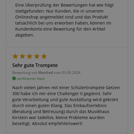
Eine Überprüfung der Bewertungen hat wie folgt
stattgefunden: Nur Kunden, die in unserem
Onlineshop angemeldet sind und das Produkt
Statistik
Marketing
Funktional
tatsächlich bei uns erworben haben, können im
Kundenkonto eine Bewertung für den Artikel
Statistik-Cookies werden verwendet, um zu sehen,
abgeben.
wie Besucher die Website nutzen, z.B. Analyse-
Cookies. Diese Cookies können nicht verwendet
werden, um einen bestimmten Besucher direkt zu
identifizieren.
Sehr gute Trompete
Bewertung von
Manfred
vom 03.06.2024
verifizierter Kauf
Nach vielen Jahren mit einer Schülertrompete Getzen
Anbieter /
300 habe ich mir eine Challenger II gegönnt. Sehr
Cookie
Laufzeit
Beschreibung
Domain
gute Verarbeitung und gute Austattung wird gekrönt
durch einen guten Klang. Das Einkaufserlebnis
zoovu-
www.kirstein.at
1
Enables
vid-
Stunde
remembering
(Beratung und Betreuung) durch das Musikhaus
91347
59
the state of
Kirstein war tadellos, kleine Probleme wurden
Minuten
zoovu
assistant for
beseitigt. Absolut empfehlenswert!
a given end
user (what