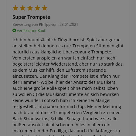
answers were
clicked, on
which page
he was the
Super Trompete
last time,
etc.).
Google-
Bewertung von
Philipp
vom 23.01.2021
Datenschutzerklärung
verifizierter Kauf
Ich bin hauptsächlich Flügelhornist. Spiel aber gerne
an stellen bei dennen es nur Trompeten Stimmen gibt
natürlich aus klangliche Überzeugung Trompete.
Vom ersten anspielen an war ich einfach nur noch
begeistert leichter Wiederstand, aber nur so stark das
es dem Musiker hilft, den Luftstrom sparende
einzusetzen. Der Klang der Trompete ist einfach nur
der Hammer (Wo bei hier der Ansatz des Musikers
auch eine große Rolle spielt ohne mich selbst loben
zu wollen ;-) die Musikinstrumente an sich bewirken
keine wunder.) optisch hab ich keinerlei Mängel
festgestellt. Intonation für mich top. Meiner Meinung
nach braucht diese Trompete den Vergleich zu einer
Bach Stradivarius, Schilke, Schagerl und wie sie alle
heißen absolut nicht scheuen. Alles in allem ein
Instrument in der Profiliga, das auch für Anfänger zu