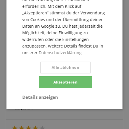
erforderlich. Mit dem Klick auf
„Akzeptieren“ stimmst du der Verwendung
4.0
5.0
von Cookies und der Übermittlung deiner
/
Daten an Google zu. Du hast jederzeit die
Basierend auf 1 Bewertungen
Möglichkeit, deine Einwilligung zu
widerrufen oder die Einstellungen
5 Sterne
0
anzupassen. Weitere Details findest Du in
4 Sterne
1
unserer
Datenschutzerklärung
3 Sterne
0
2 Sterne
0
1 Stern
0
Alle ablehnen
Eine Überprüfung der Bewertungen hat wie folgt
Akzeptieren
stattgefunden: Nur Kunden, die in unserem
Onlineshop angemeldet sind und das Produkt
tatsächlich bei uns erworben haben, können im
Details anzeigen
Kundenkonto eine Bewertung für den Artikel
abgeben.
Statistik
Marketing
Funktional