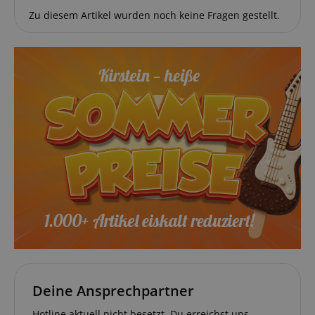
answers were
Zu diesem Artikel wurden noch keine Fragen gestellt.
clicked, on
which page
he was the
last time,
etc.).
Google-
Datenschutzerklärung
Deine Ansprechpartner
Hotline aktuell nicht besetzt. Du erreichst uns