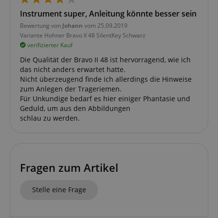
Instrument super, Anleitung könnte besser sein
Bewertung von
Johann
vom 25.09.2019
Variante
Hohner Bravo II 48 SilentKey Schwarz
Statistik
Marketing
Funktional
verifizierter Kauf
Statistik-Cookies werden verwendet, um zu sehen,
Die Qualität der Bravo II 48 ist hervorragend, wie ich
wie Besucher die Website nutzen, z.B. Analyse-
das nicht anders erwartet hatte.
Cookies. Diese Cookies können nicht verwendet
werden, um einen bestimmten Besucher direkt zu
Nicht überzeugend finde ich allerdings die Hinweise
identifizieren.
zum Anlegen der Trageriemen.
Für Unkundige bedarf es hier einiger Phantasie und
Geduld, um aus den Abbildungen
schlau zu werden.
Anbieter /
Cookie
Laufzeit
Beschreibung
Domain
Fragen zum Artikel
zoovu-
www.kirstein.at
1
Enables
vid-
Stunde
remembering
91347
59
the state of
Stelle eine Frage
Minuten
zoovu
assistant for
a given end
user (what