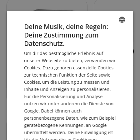
Deine Musik, deine Regeln:
Deine Zustimmung zum
ENGLISH
Datenschutz.
GERMAN
26
5
Um dir das bestmögliche Erlebnis auf
DUTCH
Classic Cantabile
Alpenklang Harmon
unserer Webseite zu bieten, verwenden wir
Akkordeonkoffer für 48 Bass
Akkordeonkoffer 4
Cookies. Dazu gehören essenzielle Cookies
FRENCH
Akkordeons
Luxus
zur technischen Funktion der Seite sowie
ITALIAN
Cookies, um die Leistung zu messen und
Inhalte und Anzeigen zu personalisieren.
SPANISH
77,90
€
Für die Personalisierung und Analyse
nutzen wir unter anderem die Dienste von
Google. Dabei können auch
personenbezogene Daten, wie zum Beispiel
gerätebezogene Kennungen, an Google
Kundenbewertungen
übermittelt werden. Deine Einwilligung ist
für die Nutzung dieser Funktionen