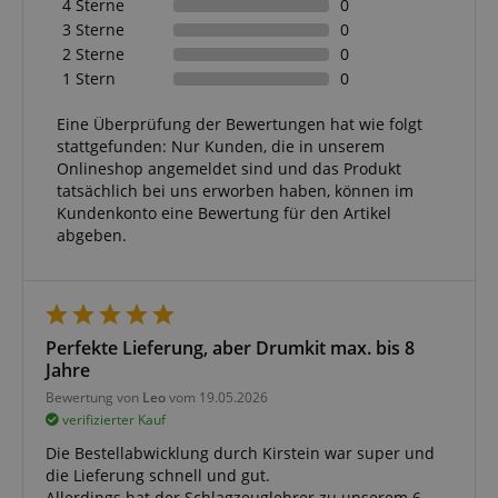
4 Sterne
0
3 Sterne
0
2 Sterne
0
1 Stern
0
Eine Überprüfung der Bewertungen hat wie folgt
Statistik
Marketing
Funktional
stattgefunden: Nur Kunden, die in unserem
Onlineshop angemeldet sind und das Produkt
Statistik-Cookies werden verwendet, um zu sehen,
tatsächlich bei uns erworben haben, können im
wie Besucher die Website nutzen, z.B. Analyse-
Cookies. Diese Cookies können nicht verwendet
Kundenkonto eine Bewertung für den Artikel
werden, um einen bestimmten Besucher direkt zu
abgeben.
identifizieren.
Perfekte Lieferung, aber Drumkit max. bis 8
Jahre
Bewertung von
Leo
vom 19.05.2026
Anbieter /
Cookie
Laufzeit
Beschreibung
Domain
verifizierter Kauf
zoovu-
www.kirstein.at
1
Enables
Die Bestellabwicklung durch Kirstein war super und
vid-
Stunde
remembering
die Lieferung schnell und gut.
91347
59
the state of
Allerdings hat der Schlagzeuglehrer zu unserem 6
Minuten
zoovu