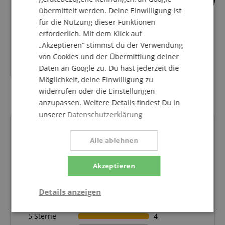
33
19
übermittelt werden. Deine Einwilligung ist
XDrum Pro Doppel
XDrum Schlagzeug
für die Nutzung dieser Funktionen
Fußmaschine
erforderlich. Mit dem Klick auf
„Akzeptieren“ stimmst du der Verwendung
bisher
94,90
€
von Cookies und der Übermittlung deiner
79,90
€
Daten an Google zu. Du hast jederzeit die
Möglichkeit, deine Einwilligung zu
widerrufen oder die Einstellungen
anzupassen. Weitere Details findest Du in
unserer
Datenschutzerklärung
Kundenbewertungen
Alle ablehnen
Akzeptieren
5.0
5.0
/
Details anzeigen
Basierend auf 4 Bewertungen
Statistik
Marketing
Funktional
5 Sterne
4