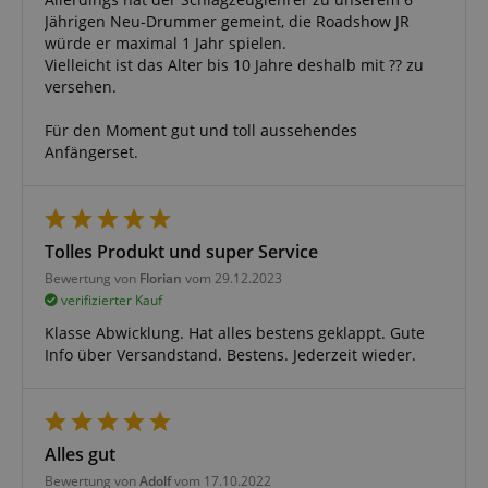
assistant for
Jährigen Neu-Drummer gemeint, die Roadshow JR
a given end
würde er maximal 1 Jahr spielen.
user (what
answers were
Vielleicht ist das Alter bis 10 Jahre deshalb mit ?? zu
clicked, on
versehen.
which page
he was the
last time,
Für den Moment gut und toll aussehendes
etc.).
Google-
Anfängerset.
Datenschutzerklärung
Tolles Produkt und super Service
Bewertung von
Florian
vom 29.12.2023
verifizierter Kauf
Klasse Abwicklung. Hat alles bestens geklappt. Gute
Info über Versandstand. Bestens. Jederzeit wieder.
Alles gut
Bewertung von
Adolf
vom 17.10.2022