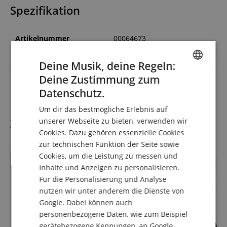
Spezifikation
Artikelnummer
00064673
Farbe
Schwarz
Deine Musik, deine Regeln:
Deine Zustimmung zum
auch für Kinder
Ja
ENGLISH
Datenschutz.
GERMAN
Um dir das bestmögliche Erlebnis auf
DUTCH
Zubehör
unserer Webseite zu bieten, verwenden wir
Cookies. Dazu gehören essenzielle Cookies
FRENCH
zur technischen Funktion der Seite sowie
ITALIAN
Cookies, um die Leistung zu messen und
bis
23.08.2026
passt genau
passt genau
Inhalte und Anzeigen zu personalisieren.
SPANISH
Für die Personalisierung und Analyse
nutzen wir unter anderem die Dienste von
Google. Dabei können auch
personenbezogene Daten, wie zum Beispiel
gerätebezogene Kennungen, an Google