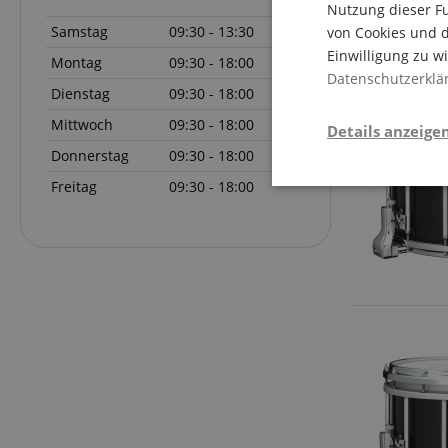
Nutzung dieser Fu
Samstag
09:30 - 13:30
von Cookies und d
Einwilligung zu w
Montag
09:30 - 18:00
Datenschutzerklä
Dienstag
09:30 - 18:00
Mittwoch
09:30 - 18:00
Details anzeige
Donnerstag
09:30 - 18:00
Freitag
09:30 - 18:00
Stati
Statistik-Cookies we
nicht verwendet werd