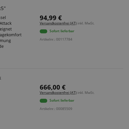
x5"
94,99 €
ssel
Attack
Versandkostenfrei (AT)
inkl. MwSt.
eignet
Sofort lieferbar
ragekomfort
Artikelnr.: 00117784
immung
de
k
666,00 €
Versandkostenfrei (AT)
inkl. MwSt.
Sofort lieferbar
Artikelnr.: 00085509