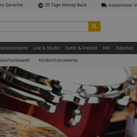
hre Garantie
30 Tage Money Back
Kostenloser 
asinstrumente
Live & Studio
Event & Freizeit
HiFi
Zubehör
Geschenkewelt
Kinderinstrumente