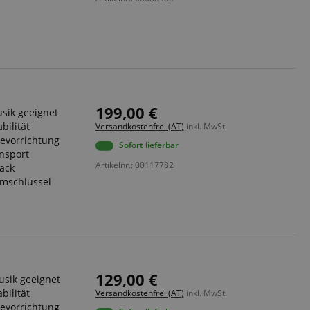
 end user (what
).
199,00 €
usik geeignet
bilität
Versandkostenfrei (AT)
inkl. MwSt.
agevorrichtung
Sofort lieferbar
ansport
Artikelnr.: 00117782
tack
mmschlüssel
129,00 €
usik geeignet
bilität
Versandkostenfrei (AT)
inkl. MwSt.
agevorrichtung