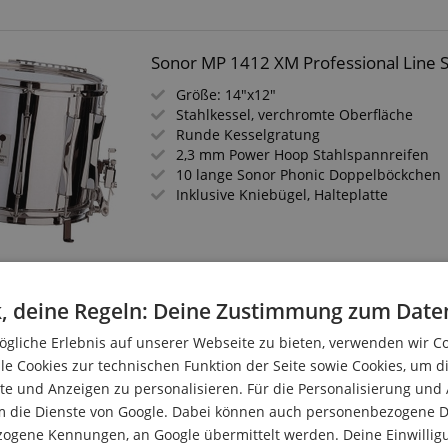
Sonor MP 1412 XM Professional Line 
Größe: 14"x12"
Stahlkessel, verchromte Oberfläche
Runde Kesselgratung
2,3 mm Power Hoop Stahlspannreifen
10 lange Sonor Phonic Doppelböckchen
Inklusive Kniebügel, Halteplatte
Sonor MB 205 M B-Line Snare Drum 1
, deine Regeln: Deine Zustimmung zum Date
Größe: 12"x5"
gliche Erlebnis auf unserer Webseite zu bieten, verwenden wir C
Stahlkessel, verchromte Oberfläche
le Cookies zur technischen Funktion der Seite sowie Cookies, um d
Runde Kesselgratung
e und Anzeigen zu personalisieren. Für die Personalisierung und
1,6 mm Stahlspannreifen
m die Dienste von Google. Dabei können auch personenbezogene D
6 SONOR S-Class Pin Doppelböckchen
zogene Kennungen, an Google übermittelt werden. Deine Einwilligun
Inklusive Kniebügel und Halteplatte