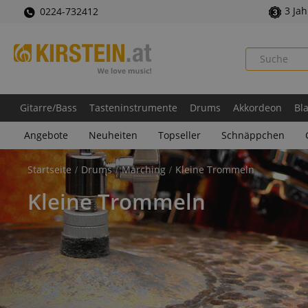
3 Ja
0224-732412
Gitarre/Bass
Tasteninstrumente
Drums
Akkordeon
Bl
Angebote
Neuheiten
Topseller
Schnäppchen
Startseite
Drums
Marching
Kleine Trommeln
Kleine Trommeln