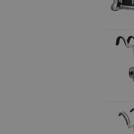
Anbieter
Cookie
Domain
zoovu-
www.kir
vid-
91347