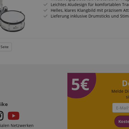
Leichtes Aludesign für komfortablen Tr
Helles, klares Klangbild mit präzisem At
Lieferung inklusive Drumsticks und Sti
 Seite
D
Melde Di
s
Like
Kost
zialen Netzwerken