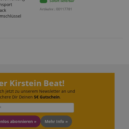
Sofort lieferbar
ansport
Artikelnr.: 00117781
tack
mmschlüssel
er Kirstein Beat!
ch jetzt zu unserem Newsletter an und
ichere Dir Deinen
5€ Gutschein
.
enlos abonnieren »
Mehr Info »