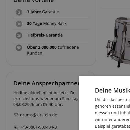
3 Jahre
Garantie
30 Tage
Money Back
Tiefpreis-Garantie
Über 2.000.000
zufriedene
Kunden
Deine Ansprechpartner
Deine Musik
Hotline aktuell nicht besetzt. Du
erreichst uns wieder am Samstag den
Um dir das bestmö
08.08.2026 um 09:30 Uhr.
gehören essenziel
messen und Inhalt
drums@kirstein.de
wir unter andere
Beispiel gerätebe
+49-8861-909494-3