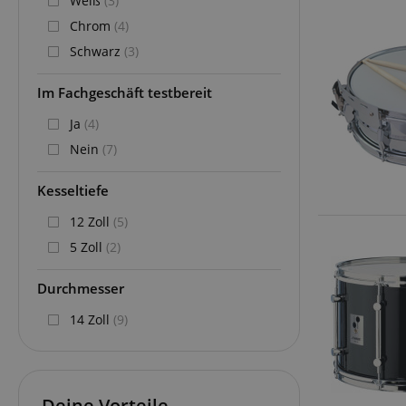
Weiß
(3)
Chrom
(4)
Schwarz
(3)
Im Fachgeschäft testbereit
Ja
(4)
Nein
(7)
Kesseltiefe
12 Zoll
(5)
5 Zoll
(2)
Durchmesser
14 Zoll
(9)
Deine Vorteile