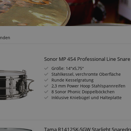
unden
Sonor MP 454 Professional Line Snar
Größe: 14"x5,75"
Stahlkessel, verchromte Oberfläche
Runde Kesselgratung
2,3 mm Power Hoop Stahlspannreifen
8 Sonor Phonic Doppelböckchen
Inklusive Kniebügel und Halteplatte
Tama R1412SK-SGW Starlight Snaredr