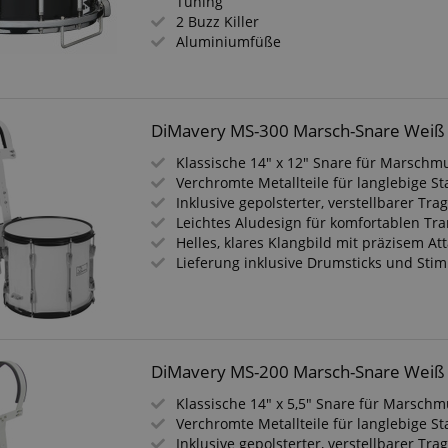
Tuning
2 Buzz Killer
 /
Laufzeit
Beschreibung
Aluminiumfüße
stein.at
1 Stunde
Enables remembering the state of zoovu assistant for a given
59
answers were clicked, on which page he was the last time, etc.
Minuten
DiMavery MS-300 Marsch-Snare Weiß
Google-Datenschutzerklärung
Klassische 14" x 12" Snare für Marschm
Verchromte Metallteile für langlebige Sta
Inklusive gepolsterter, verstellbarer Tr
Leichtes Aludesign für komfortablen Tr
Helles, klares Klangbild mit präzisem At
Lieferung inklusive Drumsticks und Sti
DiMavery MS-200 Marsch-Snare Weiß
Klassische 14" x 5,5" Snare für Marschm
Verchromte Metallteile für langlebige Sta
Inklusive gepolsterter, verstellbarer Tr