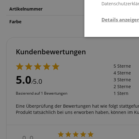
Datenschutzerklä
Artikelnummer
00047651
Details anzeige
Farbe
Multicolor
Stati
Kundenbewertungen
5 Sterne
4 Sterne
5.0
3 Sterne
5.0
/
2 Sterne
1 Stern
Basierend auf 1 Bewertungen
Statistik-Cookies we
nicht verwendet werd
Eine Überprüfung der Bewertungen hat wie folgt stattgef
Produkt tatsächlich bei uns erworben haben, können im K
Anbieter
Cookie
Domain