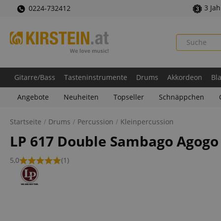
3 Ja
0224-732412
Gitarre/Bass
Tasteninstrumente
Drums
Akkordeon
Bl
Angebote
Neuheiten
Topseller
Schnäppchen
Startseite
Drums
Percussion
Kleinpercussion
LP 617 Double Sambago Agogo 
5,0
(1)