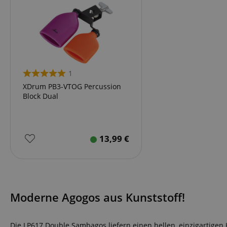
1
XDrum PB3-VTOG Percussion
Block Dual
13,99
€
Moderne Agogos aus Kunststoff!
Die LP617 Double Sambagos liefern einen hellen, einzigartigen K