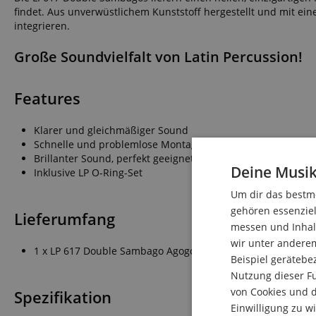
findet. Aus unverwüstlichem Kunststoff hergestellt und mit ein
integrieren.
Große Soundvielfalt von Latin Percussion!
Features
Klarer und gleichmäßiger Sound
Schnelle und problemlose Montage an allen Befestigungss
Brillanter Sound, perfekt geeignet sowohl für professionelle
Deine Musik
Inklusive LP O-Ring-Set
Um dir das bestmö
gehören essenziel
Lieferumfang
messen und Inhalt
wir unter andere
1 x LP 617 Double Sambago Agogo Bells montierbar
Beispiel gerätebe
Nutzung dieser Fu
von Cookies und d
Spezifikation
Einwilligung zu w