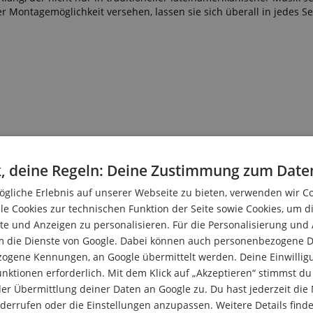
er Montagemöglichkeit versehen, lassen sie sich überall in jedes S
tangen mit einem Durchmesser von 3/8"
 Perkussionisten als auch für Einsteiger
, deine Regeln: Deine Zustimmung zum Date
gliche Erlebnis auf unserer Webseite zu bieten, verwenden wir C
le Cookies zur technischen Funktion der Seite sowie Cookies, um d
e und Anzeigen zu personalisieren. Für die Personalisierung und
m die Dienste von Google. Dabei können auch personenbezogene D
zogene Kennungen, an Google übermittelt werden. Deine Einwilligun
nktionen erforderlich. Mit dem Klick auf „Akzeptieren“ stimmst 
er Übermittlung deiner Daten an Google zu. Du hast jederzeit die 
iderrufen oder die Einstellungen anzupassen. Weitere Details find