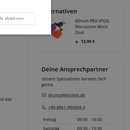
Alternativen
lle ablehnen
XDrum PB3-VTOG
Percussion Block
Dual
tional
13,99 €
Deine Ansprechpartner
Unsere Spezialisten beraten Dich
gerne.
 Diese Cookies können
drums@kirstein.de
nd das
+49-8861-909494-3
Freitag
09:30 - 18:00
Samstag
09:30 - 13:30