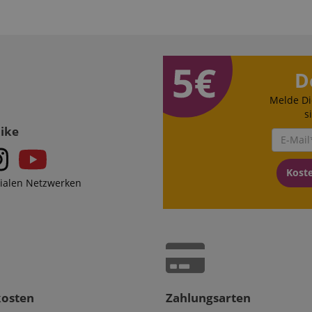
D
Melde Di
s
Like
Kost
zialen Netzwerken
kosten
Zahlungsarten