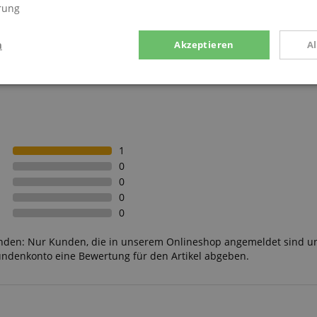
rung
n
Akzeptieren
A
stik
Marketing
Funk
1
0
0
Statistik
Marketing
Funktional
0
0
rden verwendet, um zu sehen, wie Besucher die Website nutzen, z.B. Analyse-Cookies.
en, um einen bestimmten Besucher direkt zu identifizieren.
unden: Nur Kunden, die in unserem Onlineshop angemeldet sind u
undenkonto eine Bewertung für den Artikel abgeben.
 /
Laufzeit
Beschreibung