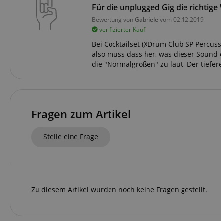
zoovu-
www.kir
Für die unplugged Gig die richtige
vid-
91347
Bewertung von
Gabriele
vom 02.12.2019
verifizierter Kauf
Bei Cocktailset (XDrum Club SP Percussi
also muss dass her, was dieser Sound e
die "Normalgrößen" zu laut. Der tiefer
Fragen zum Artikel
Stelle eine Frage
Zu diesem Artikel wurden noch keine Fragen gestellt.