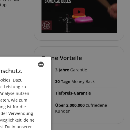
etup
Deine Vorteile
nschutz.
3 Jahre
Garantie
ookies. Dazu
ENGLISH
30 Tage
Money Back
ie Leistung zu
GERMAN
Tiefpreis-Garantie
 Analyse nutzen
DUTCH
aten, wie zum
Über 2.000.000
zufriedene
g ist für die
FRENCH
Kunden
du der Verwendung
ITALIAN
Möglichkeit, deine
est Du in unserer
SPANISH