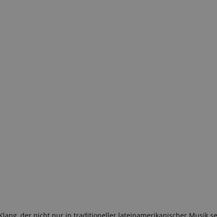
lang, der nicht nur in traditioneller lateinamerikanischer Musik se