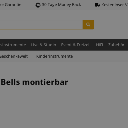
hre Garantie
30 Tage Money Back
Kostenloser 
asinstrumente
Live & Studio
Event & Freizeit
HiFi
Zubehör
Geschenkewelt
Kinderinstrumente
Bells montierbar