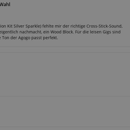
stein.at
1 Stunde
Enables remembering the state of zoovu assistant for a given
 Wahl
59
answers were clicked, on which page he was the last time, etc.
Minuten
on Kit Silver Sparkle) fehlte mir der richtige Cross-Stick-Sound,
Google-Datenschutzerklärung
igentlich nachmacht, ein Wood Block. Für die leisen Gigs sind
e Ton der Agogo passt perfekt.