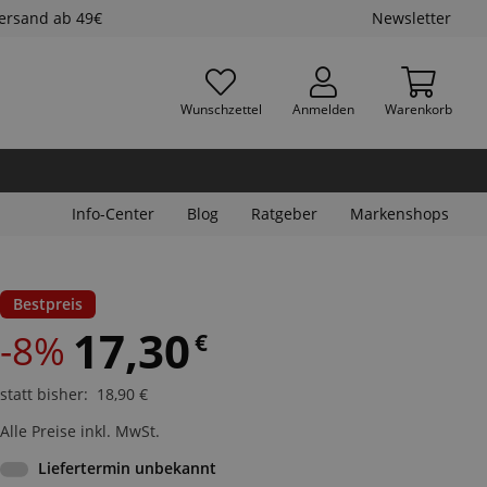
Versand ab 49€
Newsletter
Wunschzettel
Anmelden
Warenkorb
Info-Center
Blog
Ratgeber
Markenshops
Bestpreis
17,30
-8%
€
statt bisher
:
18,90
€
Alle Preise inkl. MwSt.
Liefertermin unbekannt