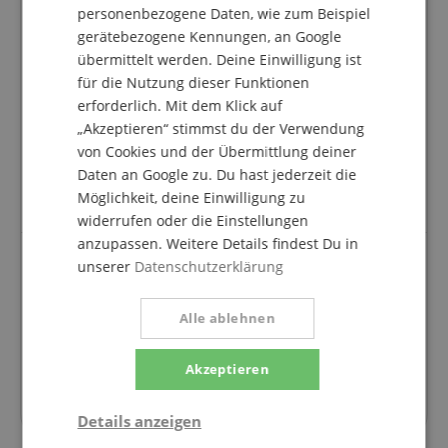
Delonge LTD" diesen Koffer gekauft und bin nicht
personenbezogene Daten, wie zum Beispiel
begeistert. Die Strat passt nicht so gut in den Koffer
gerätebezogene Kennungen, an Google
wie ich mir vorgestellt hatte, die Mechanik der kleinen
übermittelt werden. Deine Einwilligung ist
E-Saite drückt gegen das Futter, wodurch diese immer
leicht verstellt wird.
für die Nutzung dieser Funktionen
Außerdem "schwebt" der Hals in der vorgesehenen
erforderlich. Mit dem Klick auf
Aussparung.
„Akzeptieren“ stimmst du der Verwendung
Desweiteren sind die Verschlüsse hakelig, die
von Cookies und der Übermittlung deiner
Spaltmaße schief und die Nähte des Kunstleders so
Daten an Google zu. Du hast jederzeit die
grobschlächtig ausgeführt dass es billig wirkt. Von
Möglichkeit, deine Einwilligung zu
Fender hätte ich etwas mehr erwartet.
widerrufen oder die Einstellungen
anzupassen. Weitere Details findest Du in
unserer
Datenschutzerklärung
Fender Koffer
Alle ablehnen
Bewertung von
Karsten
vom 29.12.2020
Variante
Fender Classic Series Strat/Tele Koffer/Case Tweed
verifizierter Kauf
Akzeptieren
sieht aus , wie erwartet. Optisch gefällt er mir. Gitarre
(Strat-Nachbau) passt problemlos rein. Alles ok.
Details anzeigen