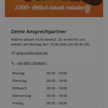
vid-
Stunde
remembering
91347
59
the state of
Minuten
zoovu
assistant for
a given end
user (what
answers were
clicked, on
which page
Deine Ansprechpartner
he was the
last time,
Hotline aktuell nicht besetzt. Du erreichst uns
etc.).
Google-
Datenschutzerklärung
wieder am Montag den 10.08.2026 um 09:30 Uhr.
gitarre@kirstein.de
+49-8861-909494-1
Montag
09:30 - 18:00
Dienstag
09:30 - 18:00
Mittwoch
09:30 - 18:00
Donnerstag
09:30 - 18:00
Freitag
09:30 - 18:00