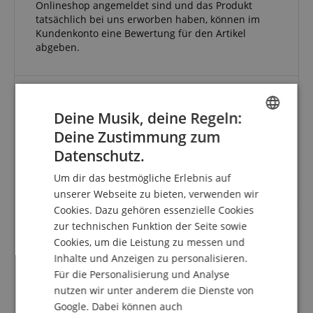
Onlineshop angemeldet sind und das Produkt
tatsächlich bei uns erworben haben, können im
Kundenkonto eine Bewertung für den Artikel
abgeben.
Deine Musik, deine Regeln:
Gute Qualität
Deine Zustimmung zum
Bewertung von
Simon van der
vom 29.06.2025
ENGLISH
verifizierter Kauf
Datenschutz.
GERMAN
Schöner solider Koffer mit weichem fellartigem
Um dir das bestmögliche Erlebnis auf
Innenfutter !
DUTCH
unserer Webseite zu bieten, verwenden wir
Cookies. Dazu gehören essenzielle Cookies
FRENCH
zur technischen Funktion der Seite sowie
ITALIAN
Cookies, um die Leistung zu messen und
Nicht ganz zufrieden...
Inhalte und Anzeigen zu personalisieren.
SPANISH
Bewertung von
Torsten
vom 30.04.2025
Für die Personalisierung und Analyse
verifizierter Kauf
nutzen wir unter anderem die Dienste von
Ich habe mir zu meiner "Fender Stratocaster Tom
Google. Dabei können auch