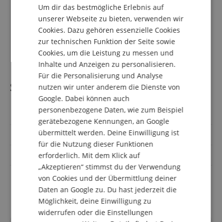
Um dir das bestmögliche Erlebnis auf
DUTCH
unserer Webseite zu bieten, verwenden wir
Lieferumfang
Cookies. Dazu gehören essenzielle Cookies
FRENCH
zur technischen Funktion der Seite sowie
1 x Showlite SPS-121 Smart Party Spot
ITALIAN
Cookies, um die Leistung zu messen und
1 x Showlite FLS-10 PAR Floor Light Stativ 1-fach
Inhalte und Anzeigen zu personalisieren.
SPANISH
Für die Personalisierung und Analyse
Spezifikation
nutzen wir unter anderem die Dienste von
Google. Dabei können auch
personenbezogene Daten, wie zum Beispiel
Artikelnummer
00072090
gerätebezogene Kennungen, an Google
übermittelt werden. Deine Einwilligung ist
Sparset
mit Stativ
für die Nutzung dieser Funktionen
Farbe
Schwarz
erforderlich. Mit dem Klick auf
„Akzeptieren“ stimmst du der Verwendung
Lichtquellenleistung in
von Cookies und der Übermittlung deiner
12
Watt
Daten an Google zu. Du hast jederzeit die
Möglichkeit, deine Einwilligung zu
widerrufen oder die Einstellungen