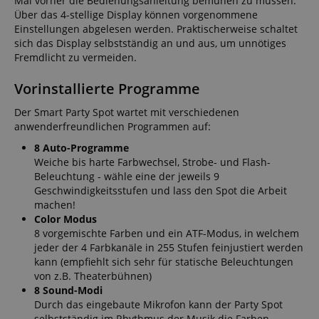
Mal vorher die Bedienungsanleitung bemühen zu müssen.
Über das 4-stellige Display können vorgenommene
Einstellungen abgelesen werden. Praktischerweise schaltet
sich das Display selbstständig an und aus, um unnötiges
Fremdlicht zu vermeiden.
Vorinstallierte Programme
Der Smart Party Spot wartet mit verschiedenen
anwenderfreundlichen Programmen auf:
8 Auto-Programme
Weiche bis harte Farbwechsel, Strobe- und Flash-
Beleuchtung - wähle eine der jeweils 9
Geschwindigkeitsstufen und lass den Spot die Arbeit
machen!
Color Modus
8 vorgemischte Farben und ein ATF-Modus, in welchem
jeder der 4 Farbkanäle in 255 Stufen feinjustiert werden
kann (empfiehlt sich sehr für statische Beleuchtungen
von z.B. Theaterbühnen)
8 Sound-Modi
Durch das eingebaute Mikrofon kann der Party Spot
selbstständig im Rhythmus der Musik die Farben