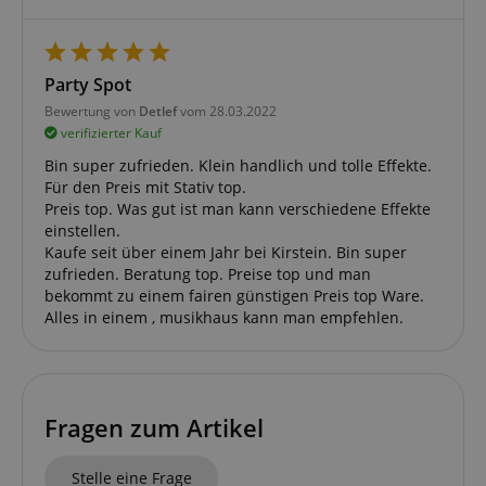
werden, um einen bestimmten Besucher direkt zu
identifizieren.
Party Spot
Bewertung von
Detlef
vom 28.03.2022
verifizierter Kauf
Bin super zufrieden. Klein handlich und tolle Effekte.
Anbieter /
Cookie
Laufzeit
Beschreibung
Für den Preis mit Stativ top.
Domain
Preis top. Was gut ist man kann verschiedene Effekte
zoovu-
www.kirstein.at
1
Enables
einstellen.
vid-
Stunde
remembering
91347
59
the state of
Kaufe seit über einem Jahr bei Kirstein. Bin super
Minuten
zoovu
zufrieden. Beratung top. Preise top und man
assistant for
bekommt zu einem fairen günstigen Preis top Ware.
a given end
user (what
Alles in einem , musikhaus kann man empfehlen.
answers were
clicked, on
which page
he was the
last time,
etc.).
Google-
Fragen zum Artikel
Datenschutzerklärung
Stelle eine Frage