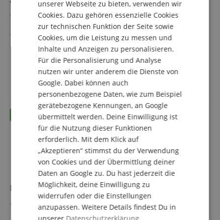
unserer Webseite zu bieten, verwenden wir
Cookies. Dazu gehören essenzielle Cookies
16 kreative Gesangseffekte sowie Compression, Reverb,
FRENCH
Delay & Enhance Funktion
zur technischen Funktion der Seite sowie
ITALIAN
Einfügen von bis zu 2 Stimmen, für dreistimmige
Cookies, um die Leistung zu messen und
Harmonien über eine Oktave
mehr anzeigen
Inhalte und Anzeigen zu personalisieren.
SPANISH
Separate Regler für Compression, Reverb & Delay
199,00 €
Für die Personalisierung und Analyse
Integrierter Enhancer für eine verbesserte Klarheit im
nutzen wir unter anderem die Dienste von
Versandkostenfrei (AT)
Sound
inkl. MwSt.
Google. Dabei können auch
48V Phantomspannung für Kondensatormikrofone
USB 2.0 Audio-Interface für Aufnahmen mit 16/24/32 Bit
personenbezogene Daten, wie zum Beispiel
& 44,1 kHz
gerätebezogene Kennungen, an Google
übermittelt werden. Deine Einwilligung ist
für die Nutzung dieser Funktionen
erforderlich. Mit dem Klick auf
„Akzeptieren“ stimmst du der Verwendung
von Cookies und der Übermittlung deiner
Daten an Google zu. Du hast jederzeit die
Möglichkeit, deine Einwilligung zu
Roland Aira Compact E-4 Voice Tweaker Set
widerrufen oder die Einstellungen
Vocal-Performance-Werkzeug mit leistungsstarken
anzupassen. Weitere Details findest Du in
Transformationseffekten
unserer
Datenschutzerklärung