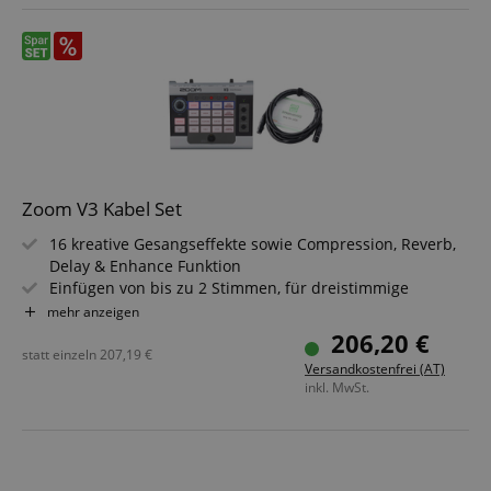
Zoom V3 Kabel Set
16 kreative Gesangseffekte sowie Compression, Reverb,
Delay & Enhance Funktion
Einfügen von bis zu 2 Stimmen, für dreistimmige
Harmonien über eine Oktave
mehr anzeigen
Separate Regler für Compression, Reverb & Delay
206,20 €
Integrierter Enhancer für eine verbesserte Klarheit im
statt einzeln
207,19
€
Versandkostenfrei (AT)
Sound
inkl. MwSt.
48V Phantomspannung für Kondensatormikrofone
USB 2.0 Audio-Interface für Aufnahmen mit 16/24/32 Bit
& 44,1 kHz
Sparset inklusive XLR-Kabel