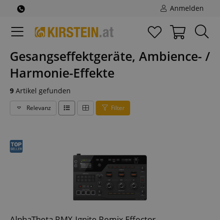
Anmelden
Gesangseffektgeräte, Ambience- /
Harmonie-Effekte
9
Artikel gefunden
Relevanz
Filter
AlphaTheta RMX-Ignite Remix Effector