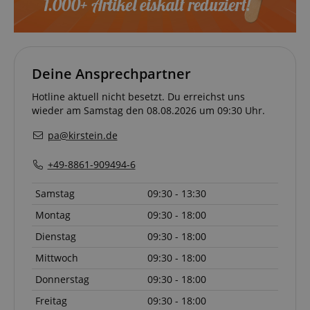
Deine Ansprechpartner
Anbieter /
Cookie
Laufzeit
Beschreibung
Hotline aktuell nicht besetzt. Du erreichst uns
Domain
wieder am Samstag den 08.08.2026 um 09:30 Uhr.
zoovu-
www.kirstein.at
1
Enables
vid-
Stunde
remembering
pa@kirstein.de
91347
59
the state of
Minuten
zoovu
assistant for
+49-8861-909494-6
a given end
user (what
answers were
Samstag
09:30 - 13:30
clicked, on
which page
Montag
09:30 - 18:00
he was the
last time,
Dienstag
09:30 - 18:00
etc.).
Google-
Datenschutzerklärung
Mittwoch
09:30 - 18:00
Donnerstag
09:30 - 18:00
Freitag
09:30 - 18:00