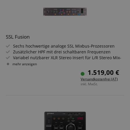
SSL Fusion
Sechs hochwertige analoge SSL Mixbus-Prozessoren
Zusätzlicher HPF mit drei schaltbaren Frequenzen
Variabel nutzbarer XLR Stereo Insert für L/R Stereo Mix-
oder Mid/Side Signalbearbeitung
mehr anzeigen
XLR-Buchsen für alle Ein- und Ausgänge
1.519,00 €
Schaltbarer Insert
Versandkostenfrei (AT)
Hochwertige Verarbeitung
inkl. MwSt.