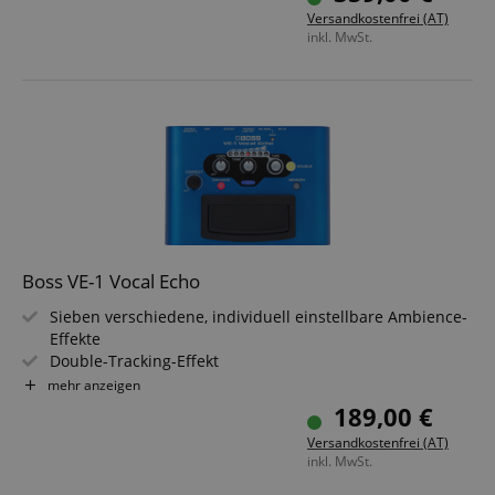
Doubler-Funktion
Versandkostenfrei (AT)
Farb-LCD-Bildschirm
inkl. MwSt.
1x XLR-Mikrofoneingang, 2x XLR Ausgänge (Stereo, Dual-
Mono, Wet/Dry), USB-C, AUX-In, Looper
Abmessungen (BxTxH): 218 x 143 x 64 mm
Boss VE-1 Vocal Echo
Sieben verschiedene, individuell einstellbare Ambience-
Effekte
Double-Tracking-Effekt
Enhance und Pitch Correct
mehr anzeigen
Flexible Stromversorgung über Batterie oder Netzteil
189,00 €
Eingebaute Memory-Funktion
Versandkostenfrei (AT)
inkl. MwSt.