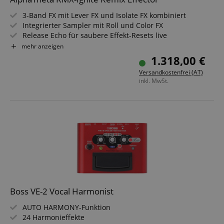
3-Band FX mit Lever FX und Isolate FX kombiniert
Integrierter Sampler mit Roll und Color FX
Release Echo für saubere Effekt-Resets live
PRO DJ LINK für BPM Sync und Sample-Load
mehr anzeigen
Digital Send/Return für DJM-A9 und DJM-V10
1.318,00 €
96 kHz Samplingrate und 32 Bit Wandler
Versandkostenfrei (AT)
inkl. MwSt.
Boss VE-2 Vocal Harmonist
AUTO HARMONY-Funktion
24 Harmonieffekte