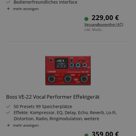
Bedienerfreundliches Interface
Hochwertige Reverb/Delay-Effekte
mehr anzeigen
Enhancer-Funktion
229,00 €
USB Audio Interface
Versandkostenfrei (AT)
XLR Mikrofon-Eingang mit Phantomspeisung für das
inkl. MwSt.
Mikrofon
Boss VE-22 Vocal Performer Effektgerät
50 Presets 99 Speicherplätze
Effekte: Kompressor, EQ, Delay, Echo, Reverb, Lo-Fi,
Distortion, Radio, Ringmodulation, weitere
Spezialeffekten
mehr anzeigen
Automatische Tonhöhenanpassung, Harmonie- und
359,00 €