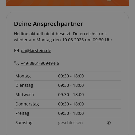
Deine Ansprechpartner
Hotline aktuell nicht besetzt. Du erreichst uns
wieder am Montag den 10.08.2026 um 09:30 Uhr.
Statistik
Marketing
Funktional
pa@kirstein.de
Statistik-Cookies werden verwendet, um zu sehen,
wie Besucher die Website nutzen, z.B. Analyse-
Cookies. Diese Cookies können nicht verwendet
+49-8861-909494-6
werden, um einen bestimmten Besucher direkt zu
identifizieren.
Montag
09:30 - 18:00
Dienstag
09:30 - 18:00
Mittwoch
09:30 - 18:00
Donnerstag
09:30 - 18:00
Anbieter /
Freitag
09:30 - 18:00
Cookie
Laufzeit
Beschreibung
Domain
Samstag
geschlossen
zoovu-
www.kirstein.at
1
Enables
vid-
Stunde
remembering
91347
59
the state of