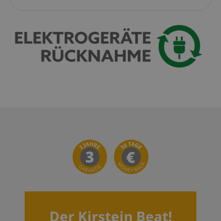
Minuten
zoovu
assistant for
a given end
user (what
answers were
clicked, on
which page
he was the
last time,
etc.).
Google-
Datenschutzerklärung
Der Kirstein Beat!