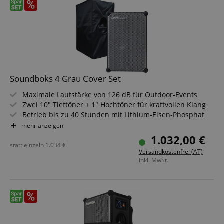
Sparset inklusive Lautsprecherstativ
Soundboks 4 Grau Cover Set
Maximale Lautstärke von 126 dB für Outdoor-Events
Zwei 10" Tieftöner + 1" Hochtöner für kraftvollen Klang
Betrieb bis zu 40 Stunden mit Lithium-Eisen-Phosphat
Akku
mehr anzeigen
Bluetooth 5.0 & TeamUp-Verbindung für bis zu 5
1.032,00 €
Lautsprecher
statt einzeln
1.034
€
Versandkostenfrei (AT)
Robustes Pappelholzgehäuse mit Aluminiumrahmen
inkl. MwSt.
und IP65 Elektronik
ProPanel mit XLR/6,3 mm/TRS und 3,5 mm Eingängen für
vielseitige Nutzung