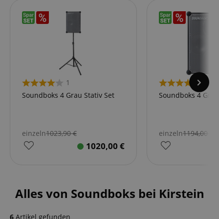
1
1
Soundboks 4 Grau Stativ Set
Soundboks 4 Grau
einzeln
1023,90
€
einzeln
1194,00
€
1020,00
€
Alles von Soundboks bei Kirstein
6
Artikel gefunden