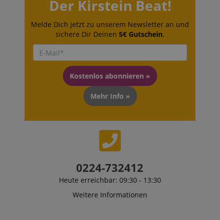
Der Kirstein Beat!
91347
59
the state of
Minuten
zoovu
assistant for
Melde Dich jetzt zu unserem Newsletter an und
a given end
user (what
sichere Dir Deinen
5€ Gutschein
.
answers were
clicked, on
which page
he was the
last time,
etc.).
Google-
Kostenlos abonnieren »
Datenschutzerklärung
Mehr Info »
0224-732412
Heute erreichbar: 09:30 - 13:30
Weitere Informationen