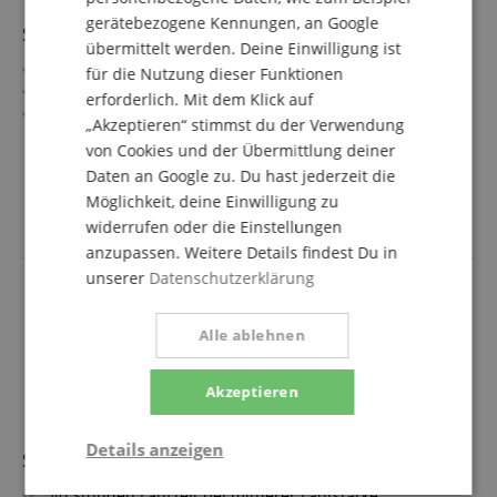
gerätebezogene Kennungen, an Google
Soundboks The Backpack
übermittelt werden. Deine Einwilligung ist
Deutlich verbesserte Ergonomie
für die Nutzung dieser Funktionen
Komfortabler Tragekomfort
erforderlich. Mit dem Klick auf
Kompatibel mit allen bestehenden SOUNDBOKS
„Akzeptieren“ stimmst du der Verwendung
Modellen
mehr anzeigen
von Cookies und der Übermittlung deiner
Intuitives Zwei-Riemen-System
145,00 €
Daten an Google zu. Du hast jederzeit die
ABS-Rückwand
Versandkostenfrei (AT)
Möglichkeit, deine Einwilligung zu
Stoff aus Nylon und Polyester
inkl. MwSt.
widerrufen oder die Einstellungen
anzupassen. Weitere Details findest Du in
unserer
Datenschutzerklärung
Alle ablehnen
Akzeptieren
Details anzeigen
Soundboks The Battery
40 Stunden Laufzeit bei mittlerer Lautstärke