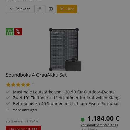
Relevanz
Filter
Soundboks 4 GrauAkku Set
1
Maximale Lautstärke von 126 dB für Outdoor-Events
Zwei 10" Tieftöner + 1" Hochtöner für kraftvollen Klang
Betrieb bis zu 40 Stunden mit Lithium-Eisen-Phosphat
Akku
mehr anzeigen
Bluetooth 5.0 & TeamUp-Verbindung für bis zu 5
1.184,00 €
Lautsprecher
statt einzeln
1.194
€
Versandkostenfrei (AT)
Robustes Pappelholzgehäuse mit Aluminiumrahmen
Du sparst
10,00 €
inkl. MwSt.