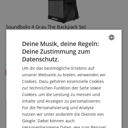
Soundboks 4 Grau The Backpack Set
Maximale Lautstärke von 126 dB für Outdoor-Events
Zwei 10" Tieftöner + 1" Hochtöner für kraftvollen Klang
Deine Musik, deine Regeln:
Betrieb bis zu 40 Stunden mit Lithium-Eisen-Phosphat
Deine Zustimmung zum
ENGLISH
Akku
mehr anzeigen
Datenschutz.
Bluetooth 5.0 & TeamUp-Verbindung für bis zu 5
1.137,00 €
GERMAN
Lautsprecher
statt einzeln
1.144
€
Um dir das bestmögliche Erlebnis auf
Versandkostenfrei (AT)
Robustes Pappelholzgehäuse mit Aluminiumrahmen
DUTCH
Du sparst
7,00 €
inkl. MwSt.
unserer Webseite zu bieten, verwenden wir
und IP65 Elektronik
Cookies. Dazu gehören essenzielle Cookies
ProPanel mit XLR/6,3 mm/TRS und 3,5 mm Eingängen für
FRENCH
vielseitige Nutzung
zur technischen Funktion der Seite sowie
ITALIAN
Sparset inklusive The Backpack
Cookies, um die Leistung zu messen und
Inhalte und Anzeigen zu personalisieren.
SPANISH
Für die Personalisierung und Analyse
nutzen wir unter anderem die Dienste von
Google. Dabei können auch
personenbezogene Daten, wie zum Beispiel