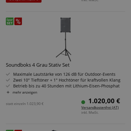
und IP65 Elektronik
ProPanel mit XLR/6,3 mm/TRS und 3,5 mm Eingängen für
vielseitige Nutzung
Sparset inklusive Ersatzakku
Soundboks 4 Grau Stativ Set
Maximale Lautstärke von 126 dB für Outdoor-Events
Zwei 10" Tieftöner + 1" Hochtöner für kraftvollen Klang
Betrieb bis zu 40 Stunden mit Lithium-Eisen-Phosphat
Akku
mehr anzeigen
Bluetooth 5.0 & TeamUp-Verbindung für bis zu 5
1.020,00 €
Lautsprecher
statt einzeln
1.023,90
€
Versandkostenfrei (AT)
Robustes Pappelholzgehäuse mit Aluminiumrahmen
inkl. MwSt.
und IP65 Elektronik
ProPanel mit XLR/6,3 mm/TRS und 3,5 mm Eingängen für
vielseitige Nutzung