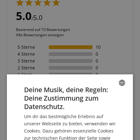
5.0
5.0
/
Basierend auf 10 Bewertungen
Alle Bewertungen anzeigen
5 Sterne
10
4 Sterne
0
3 Sterne
0
2 Sterne
0
1 Stern
0
Eine Überprüfung der Bewertungen hat wie folgt
Deine Musik, deine Regeln:
stattgefunden: Nur Kunden, die in unserem
Deine Zustimmung zum
ENGLISH
Onlineshop angemeldet sind und das Produkt
Datenschutz.
tatsächlich bei uns erworben haben, können im
GERMAN
Kundenkonto eine Bewertung für den Artikel
Um dir das bestmögliche Erlebnis auf
abgeben.
DUTCH
unserer Webseite zu bieten, verwenden wir
Cookies. Dazu gehören essenzielle Cookies
FRENCH
zur technischen Funktion der Seite sowie