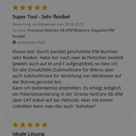
Super Tool - Sehr flexibel
Anbieter /
Cookie
Laufzeit
Beschreibung
Bewertung von
Johannes
vom 26.06.2025
Domain
Variante
Pronomic NetCore SB-3FM Multicore-Stagebox F/M
zoovu-
www.kirstein.at
1
Enables
Parallel
vid-
Stunde
remembering
verifizierter Kauf
91347
59
the state of
Minuten
zoovu
Klasse tool. Durch parallel geschaltete F/M Buchsen
assistant for
a given end
sehr flexibel. Habe mir noch zwei 4x Peitschen bestellt
user (what
(jeweils auch auf M und F aufgesplittet), so dass ich
answers were
clicked, on
für alle Einsatzfälle (Submulticore für Mikros aber
which page
auch Submuliticore für Verteilung von Aktivboxen auf
he was the
last time,
der Bühne) gerüstet bin.
etc.).
Google-
Kann ich bedenkenlos empfehlen. Es erfolgt lediglich
Datenschutzerklärung
ein Polaritätsänderung in der Strecke NetCore SB-3FM
über CAT-Kabel auf 4er-Peitsche. Aber mit einem
Lötkolben kann man das auch "beheben"
Ideale Lösung