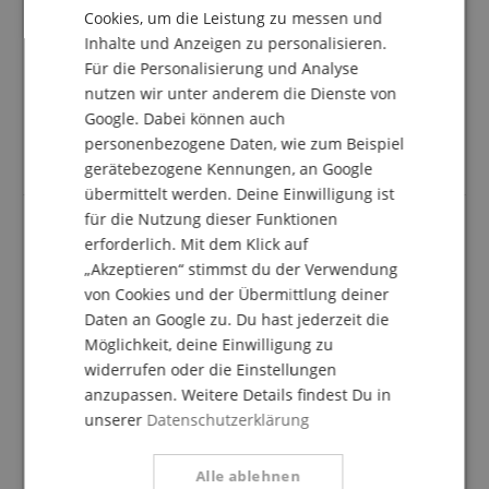
ITALIAN
Cookies, um die Leistung zu messen und
Top Produkt
Inhalte und Anzeigen zu personalisieren.
SPANISH
Bewertung von
Eduard
vom 29.01.2026
Für die Personalisierung und Analyse
Variante
Pronomic NetCore SR-3FM Multicore-Rackbox F/M
nutzen wir unter anderem die Dienste von
Parallel
Google. Dabei können auch
verifizierter Kauf
personenbezogene Daten, wie zum Beispiel
Multicore und Splitter in einem. Einfach und gut.
gerätebezogene Kennungen, an Google
übermittelt werden. Deine Einwilligung ist
für die Nutzung dieser Funktionen
erforderlich. Mit dem Klick auf
Einfach praktisch
„Akzeptieren“ stimmst du der Verwendung
Bewertung von
Stefan
vom 29.06.2025
von Cookies und der Übermittlung deiner
Variante
Pronomic NetCore SP-3F Multicore-Spliss female
Daten an Google zu. Du hast jederzeit die
verifizierter Kauf
Möglichkeit, deine Einwilligung zu
Anwendungsfall ist bei mir Signal vom IEM-Mixer-Rack
widerrufen oder die Einstellungen
zu dem Rack mit den Sendern zu bringen.
anzupassen. Weitere Details findest Du in
Bisher alles gelöst mit Patchbays und 8-fach Klinken-
unserer
Datenschutzerklärung
Kabelpeitschen. Frisst Platz im Rack, ist fehleranfällig
(einmal zwei Stecker vertauscht und man sucht),
wiegt.
Alle ablehnen